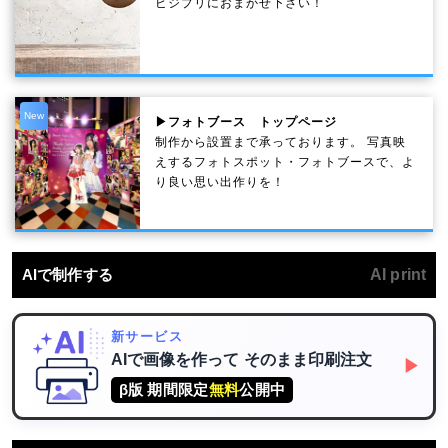
ビジプリにおまかせ下さい！
New
▶フォトブース トップページ
制作から設置まで承っております。 写真映
えするフォトスポット・フォトブースで、よ
り良い思い出作りを！
AIで制作する
AI print
新サービス
AIで画像を作って
そのまま印刷注文
▶
β版 期間限定
無料
公開中