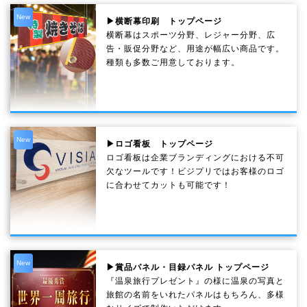
New
▶横断幕印刷 トップページ
横断幕はスポーツ分野、レジャー分野、広
告・販促分野など、用途が幅広い商品です。
種類も多数ご用意しております。
New
▶ロゴ看板 トップページ
ロゴ看板は企業ブランディングにおける不可
欠なツールです！ビジプリではお客様のロゴ
に合わせてカットも可能です！
New
▶賞品パネル・目録パネル トップページ
『温泉旅行プレゼント』の様に温泉の写真と
旅館の名前をいれたパネルはもちろん、多様