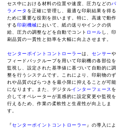
セス中における材料の位置や速度、圧力などの
パ
ラメータ
を正確に管理し、最適な印刷結果を得る
ために重要な役割を担います。特に、高速で動作
する
印刷機械
において、紙の送りやインクの供
給、圧力の調整などを自動でコント
ロール
し、印
刷品質の一貫性と効率を大幅に向上させます。
センターポイントコントローラー
は、
センサー
や
フィードバックループを用いて印刷機の各部位を
監視し、設定された基準値に基づいて自動的に調
整を行うシステムです。これにより、印刷物のず
れや品質のばらつきを最小限に抑えることが可能
になります。また、デジタル
インターフェース
を
介してオペレーターが直感的に設定変更や監視を
行えるため、作業の柔軟性と生産性が向上しま
す。
『
センターポイントコントローラー
』の導入によ