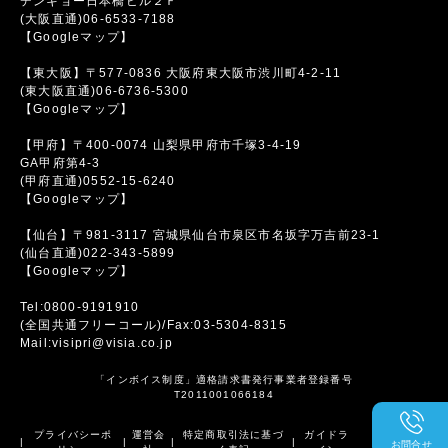
デンキョー日本橋ビル２Ｆ
(大阪直通)06-6533-7188
【Googleマップ】
【東大阪】〒577-0836 大阪府東大阪市渋川町4-2-11
(東大阪直通)06-6736-5300
【Googleマップ】
【甲府】〒400-0074 山梨県甲府市千塚3-4-19
GA甲府第4-3
(甲府直通)0552-15-6240
【Googleマップ】
【仙台】〒981-3117 宮城県仙台市泉区市名坂字万吉前23-1
(仙台直通)022-343-5899
【Googleマップ】
Tel:0800-9191910
(全国共通フリーコール)/Fax:03-5304-8315
Mail:visipri@visia.co.jp
「インボイス制度」適格請求書発行事業者登録番号
T2011001066184
プライバシーポ
運営会
特定商取引法に基づ
ガイドラ
|
|
|
|
お問合せ