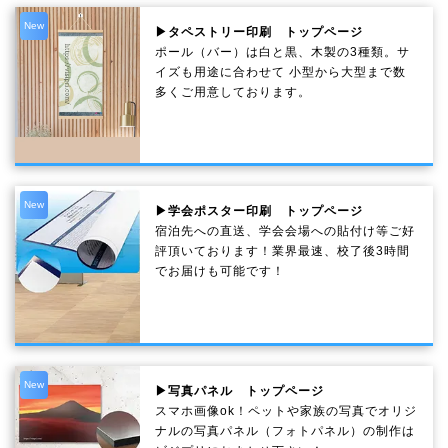
New
▶タペストリー印刷 トップページ
ポール（バー）は白と黒、木製の3種類。サ
イズも用途に合わせて 小型から大型まで数
多くご用意しております。
New
▶学会ポスター印刷 トップページ
宿泊先への直送、学会会場への貼付け等ご好
評頂いております！業界最速、校了後3時間
でお届けも可能です！
New
▶写真パネル トップページ
スマホ画像ok！ペットや家族の写真でオリジ
ナルの写真パネル（フォトパネル）の制作は