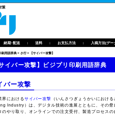
対策
納期･配送
送料
お支払方法
入稿方法(デー
|
|
|
印刷用語辞典
>
さ行
>
【サイバー攻撃】
サイバー攻撃】ビジプリ印刷用語辞典
イバー攻撃
業界における
サイバー攻撃
（いんさつぎょうかいにおけるさいばー
nting Industry）は、デジタル技術の進展とともに
タのやり取り、オンラインでの注文受付、製造プロセスの