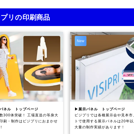
ジプリの印刷商品
New
パネル トップページ
▶展示パネル トップページ
数300体突破！ 工場直送の等身大
ビジプリでは各種展示会や見本市
印刷・制作は
ビジプリ
におまかせ
トで使用する展示パネルは20年
！
大量の制作実績があります！