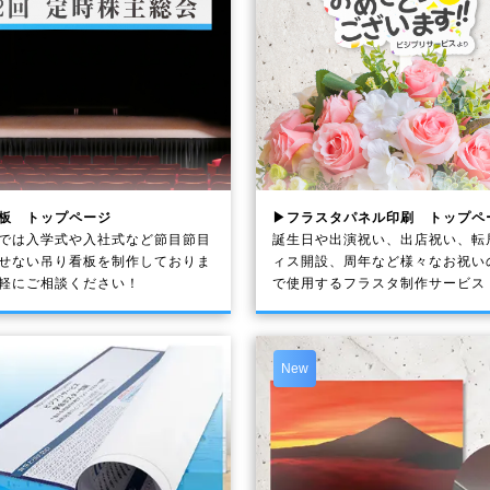
板 トップページ
▶フラスタパネル印刷 トップペ
では入学式や入社式など節目節目
誕生日や出演祝い、出店祝い、転
せない吊り看板を制作しておりま
ィス開設、周年など様々なお祝い
軽にご相談ください！
で使用するフラスタ制作サービス
New