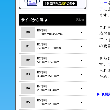
ロー
β版 期間限定
無料
公開中
ア
に
ます
サイズから選ぶ
Size
これ
B0印刷
B0
済的
1030mm×1456mm
てい
B1印刷
の更
B1
728mm×1030mm
さら
B2印刷
B2
515mm×728mm
す。
られ
B3印刷
B3
364mm×515mm
ため
B4印刷
B4
257mm×364mm
▶印刷
B5印刷
B5
182mm×257mm