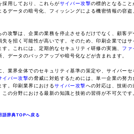
を採用しており、これらが
サイバー攻撃
の標的となること
よるデータの暗号化、フィッシングによる機密情報の窃盗
。
らの攻撃は、企業の業務を停止させるだけでなく、顧客デ
損失を招く可能性が高いです。そのため、印刷企業ではサ
ます。これには、定期的なセキュリティ研修の実施、
ファ
新、データのバックアップや暗号化などが含まれます。
に、業界全体でのセキュリティ基準の策定や、サイバーセ
サイバー攻撃
の脅威に対処するためには、単一企業の努力
ます。印刷業界における
サイバー攻撃
への対応は、技術の
、この分野における最新の知識と技術の習得が不可欠です
用語辞典TOPへ戻る