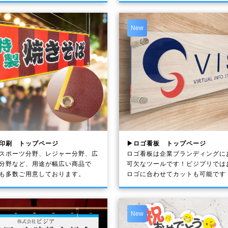
New
印刷 トップページ
▶ロゴ看板 トップページ
スポーツ分野、レジャー分野、広
ロゴ看板は企業ブランディングに
分野など、用途が幅広い商品で
可欠なツールです！ビジプリでは
も多数ご用意しております。
ロゴに合わせてカットも可能です
New