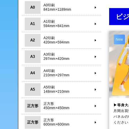
A0印刷
A0
841mm×1189mm
ビ
A1印刷
A1
594mm×841mm
A2印刷
New
A2
420mm×594mm
A3印刷
A3
297mm×420mm
A4印刷
A4
210mm×297mm
A5印刷
A5
148mm×210mm
正方形
▶等身大
正方形
450mm×450mm
月間出荷
パネルの
正方形
正方形
ください
600mm×600mm