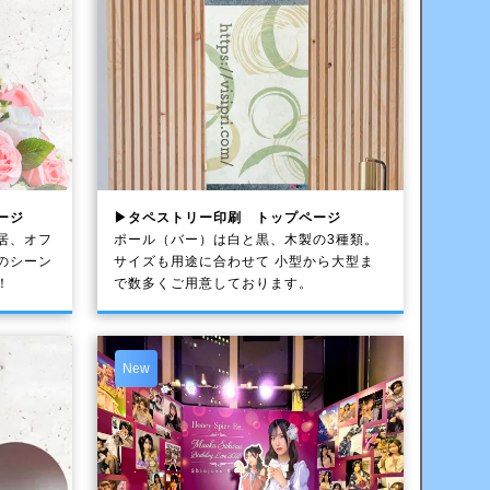
ージ
▶タペストリー印刷 トップページ
居、オフ
ポール（バー）は白と黒、木製の3種類。
のシーン
サイズも用途に合わせて 小型から大型ま
！
で数多くご用意しております。
New