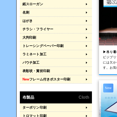
紙スローガン
名刺
はがき
チラシ・フライヤー
大判印刷
トレーシングペーパー印刷
▶吊り看
ラミネート加工
ビジプリ
パウチ加工
には欠か
す。お気
表彰状・賞状印刷
New
フレーム付きポスター印刷
New
布製品
Cloth
ターポリン印刷
トロマット印刷