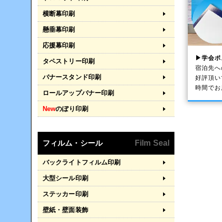
横断幕印刷
懸垂幕印刷
応援幕印刷
▶学会ポ
タペストリー印刷
宿泊先へ
バナースタンド印刷
好評頂い
時間でお
ロールアップバナー印刷
New
のぼり印刷
フィルム・シール
Film Seal
バックライトフィルム印刷
大型シール印刷
ステッカー印刷
壁紙・壁面装飾