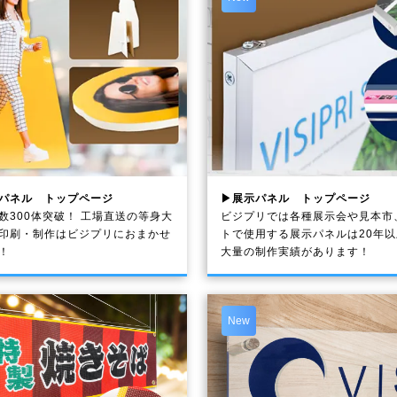
パネル トップページ
▶展示パネル トップページ
数300体突破！ 工場直送の等身大
ビジプリでは各種展示会や見本市
印刷・制作は
ビジプリ
におまかせ
トで使用する展示パネルは20年
！
大量の制作実績があります！
New