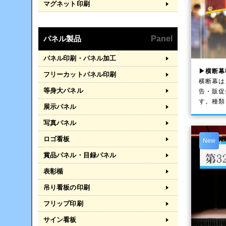
マグネット印刷
パネル製品
Panel
パネル印刷・パネル加工
▶横断幕
フリーカットパネル印刷
横断幕は
等身大パネル
告・販促
す。種類
展示パネル
写真パネル
ロゴ看板
New
賞品パネル・目録パネル
表彰楯
吊り看板の印刷
フリップ印刷
サイン看板