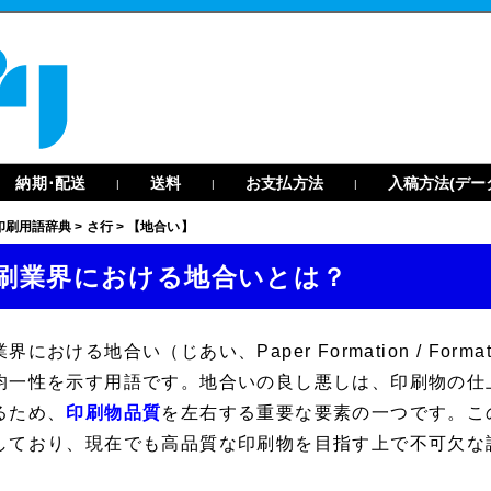
納期･配送
送料
お支払方法
入稿方法(デー
|
|
|
印刷用語辞典
>
さ行
>
【地合い】
刷業界における地合いとは？
業界における
地合い
（じあい、
Paper Formation
/
Format
均一性を示す用語です。地合いの良し悪しは、印刷物の仕
るため、
印刷物品質
を左右する重要な要素の一つです。こ
しており、現在でも高品質な印刷物を目指す上で不可欠な