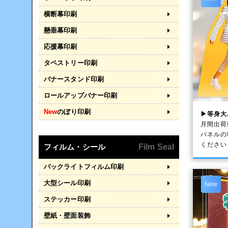
横断幕印刷
懸垂幕印刷
応援幕印刷
タペストリー印刷
バナースタンド印刷
ロールアップバナー印刷
New
のぼり印刷
▶等身大
月間出荷
パネルの
ください
フィルム・シール
Film Seal
バックライトフィルム印刷
大型シール印刷
New
ステッカー印刷
壁紙・壁面装飾