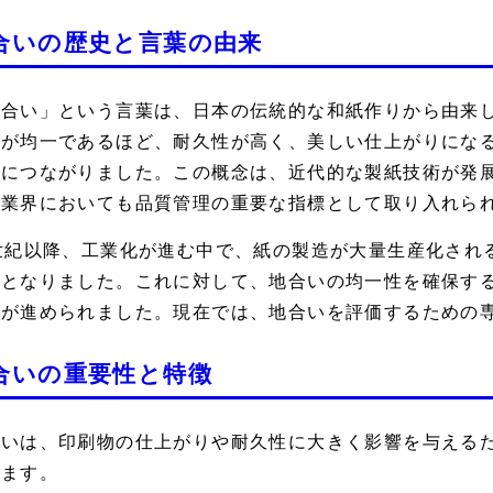
合いの歴史と言葉の由来
地合い」という言葉は、日本の伝統的な和紙作りから由来
布が均一であるほど、耐久性が高く、美しい仕上がりにな
価につながりました。この概念は、近代的な製紙技術が発
刷業界においても品質管理の重要な指標として取り入れら
9世紀以降、工業化が進む中で、紙の製造が大量生産化され
題となりました。これに対して、地合いの均一性を確保す
上が進められました。現在では、地合いを評価するための
合いの重要性と特徴
合いは、印刷物の仕上がりや耐久性に大きく影響を与える
います。