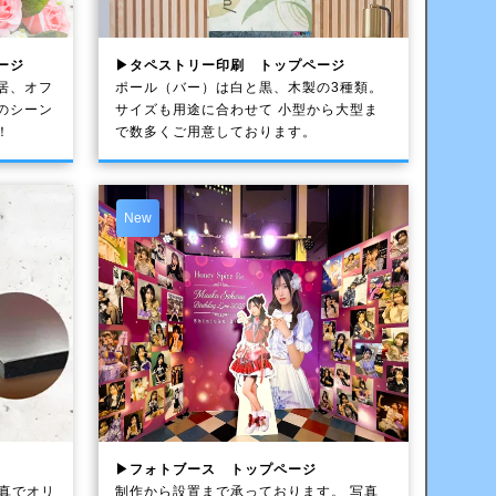
ージ
▶タペストリー印刷 トップページ
居、オフ
ポール（バー）は白と黒、木製の3種類。
のシーン
サイズも用途に合わせて 小型から大型ま
！
で数多くご用意しております。
New
▶フォトブース トップページ
写真でオリ
制作から設置まで承っております。 写真