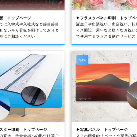
板 トップページ
▶フラスタパネル印刷 トップペ
では入学式や入社式など節目節目
誕生日や出演祝い、出店祝い、転
せない吊り看板を制作しておりま
ィス開設、周年など様々なお祝い
軽にご相談ください！
で使用するフラスタ制作サービス
New
スター印刷 トップページ
▶写真パネル トップページ
の直送、学会会場への貼付け等ご
スマホ画像ok！ペットや家族の