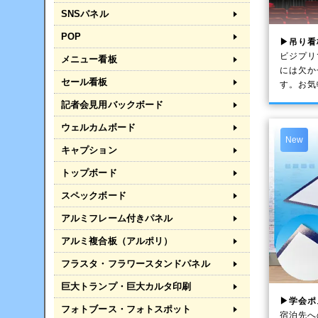
SNSパネル
POP
▶吊り看
ビジプリ
メニュー看板
には欠か
セール看板
す。お気
記者会見用バックボード
ウェルカムボード
New
キャプション
トップボード
スペックボード
アルミフレーム付きパネル
アルミ複合板（アルポリ）
フラスタ・フラワースタンドパネル
巨大トランプ・巨大カルタ印刷
▶学会ポ
フォトブース・フォトスポット
宿泊先へ