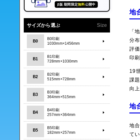
β版 期間限定
無料
公開中
地
サイズから選ぶ
Size
「
B0印刷
分
B0
1030mm×1456mm
評
B1印刷
印
B1
728mm×1030mm
1
B2印刷
B2
515mm×728mm
課
向
B3印刷
B3
364mm×515mm
地
B4印刷
B4
257mm×364mm
地
B5印刷
B5
182mm×257mm
て