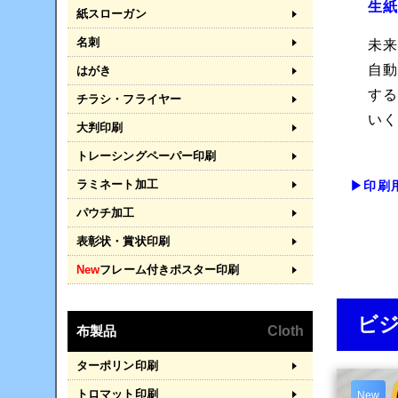
生
紙スローガン
名刺
未来
自
はがき
す
チラシ・フライヤー
い
大判印刷
トレーシングペーパー印刷
ラミネート加工
▶印刷
パウチ加工
表彰状・賞状印刷
New
フレーム付きポスター印刷
ビ
布製品
Cloth
ターポリン印刷
トロマット印刷
New