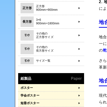
2.
正方形
正方形
に
900mm×900mm
3×6
地
長方形
900mm×1800mm
その他の
ﾘﾝｸ
地
正方形サイズ
一
その他の
ﾘﾝｸ
の
長方形サイズ
さ
ﾘﾝｸ
サイズ一覧
革
紙製品
Paper
地
ポスター
現
学会ポスター
ら
短冊ポスター