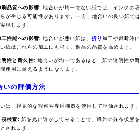
 印刷品質への影響:
地合いが均一でない紙では、インクの
むらが生じる可能性があります。一方、地合いの良い紙で
を実現します。
 加工性能への影響:
地合いが悪い紙は、
折り
加工や裁断時
良い紙はこれらの加工にも強く、製品の品質を高めます。
 透明性と耐久性:
地合いが均一であるほど、紙の透明性や
期間使用に耐えるようになります。
合いの評価方法
合いは、視覚的な観察や専用機器を使用して評価されます
 目視検査:
紙を光に透かしてみることで、繊維の分布状態
いとされます。