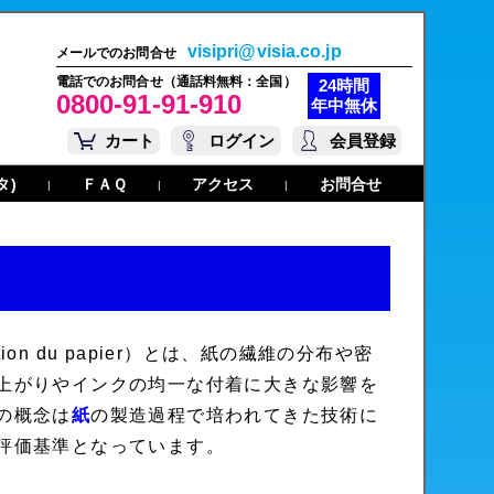
visipri@visia.co.jp
メールでのお問合せ
電話でのお問合せ（通話料無料：全国）
24時間
0800-91-91-910
年中無休
カート
ログイン
会員登録
タ)
ＦＡＱ
アクセス
お問合せ
|
|
|
ion du papier
）とは、紙の繊維の分布や密
上がりやインクの均一な付着に大きな影響を
の概念は
紙
の製造過程で培われてきた技術に
評価基準となっています。