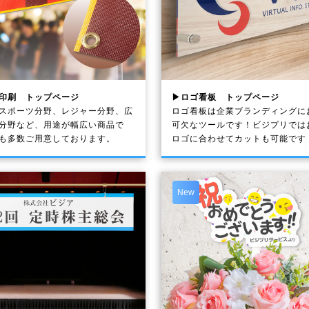
印刷 トップページ
▶ロゴ看板 トップページ
スポーツ分野、レジャー分野、広
ロゴ看板は企業ブランディングに
分野など、用途が幅広い商品で
可欠なツールです！ビジプリでは
も多数ご用意しております。
ロゴに合わせてカットも可能です
New