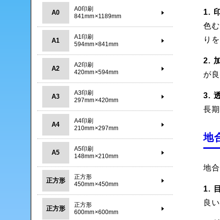
A0印刷
1.
A0
841mm×1189mm
色
A1印刷
り
A1
594mm×841mm
2.
A2印刷
A2
420mm×594mm
が
A3印刷
3.
A3
297mm×420mm
長
A4印刷
A4
210mm×297mm
地
A5印刷
A5
148mm×210mm
地
正方形
正方形
450mm×450mm
1.
良
正方形
正方形
600mm×600mm