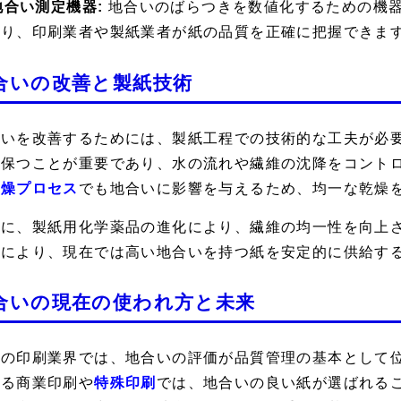
 地合い測定機器:
地合いのばらつきを数値化するための機
より、印刷業者や製紙業者が紙の品質を正確に把握できま
合いの改善と製紙技術
合いを改善するためには、製紙工程での技術的な工夫が必
に保つことが重要であり、水の流れや繊維の沈降をコント
乾燥プロセス
でも地合いに影響を与えるため、均一な乾燥
らに、製紙用化学薬品の進化により、繊維の均一性を向上
新により、現在では高い地合いを持つ紙を安定的に供給す
合いの現在の使われ方と未来
代の印刷業界では、地合いの評価が品質管理の基本として
れる商業印刷や
特殊印刷
では、地合いの良い紙が選ばれる