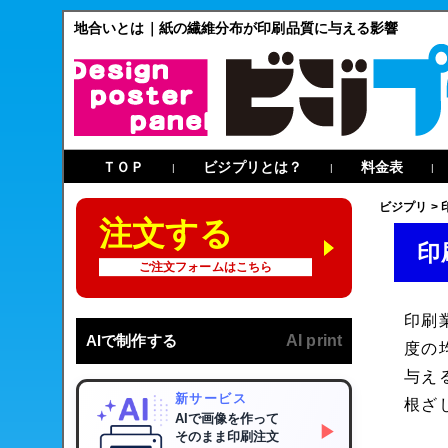
地合いとは｜紙の繊維分布が印刷品質に与える影響
ＴＯＰ
ビジプリとは？
料金表
|
|
|
ビジプリ
>
注文する
印
ご注文フォームはこちら
印刷
AIで制作する
AI print
度の
与え
新サービス
根ざ
AIで画像を作って
▶
そのまま印刷注文