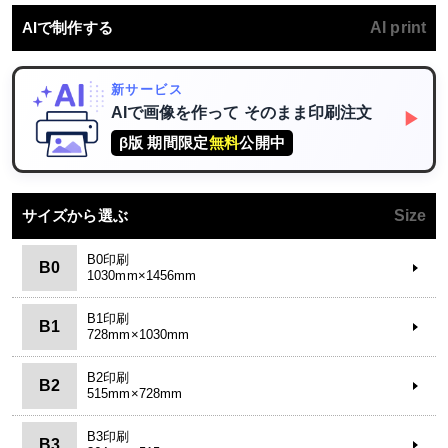
AIで制作する
AI print
新サービス
AIで画像を作って
そのまま印刷注文
▶
β版 期間限定
無料
公開中
サイズから選ぶ
Size
B0印刷
B0
1030mm×1456mm
B1印刷
B1
728mm×1030mm
B2印刷
B2
515mm×728mm
B3印刷
B3