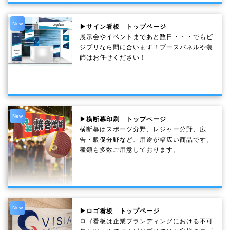
New
▶サイン看板 トップページ
展示会やイベントまであと数日・・・でもビ
ジプリなら間に合います！ブースパネルや装
飾はお任せください！
New
▶横断幕印刷 トップページ
横断幕はスポーツ分野、レジャー分野、広
告・販促分野など、用途が幅広い商品です。
種類も多数ご用意しております。
New
▶ロゴ看板 トップページ
ロゴ看板は企業ブランディングにおける不可