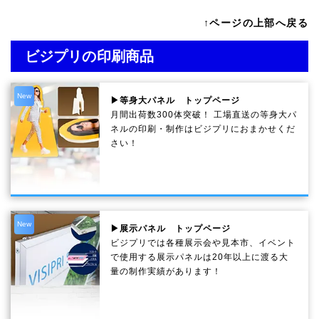
↑ページの上部へ戻る
ビジプリの印刷商品
New
▶等身大パネル トップページ
月間出荷数300体突破！ 工場直送の等身大パ
ネルの印刷・制作は
ビジプリ
におまかせくだ
さい！
New
▶展示パネル トップページ
ビジプリでは各種展示会や見本市、イベント
で使用する展示パネルは20年以上に渡る大
量の制作実績があります！