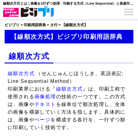
線順次方式とは｜画像を1行ずつ処理・印刷する方式（Line Sequential）と高速印刷の仕組み
ビジプリ
>
印刷用語辞典
>
さ行
>
【線順次方式】
【線順次方式】ビジプリ印刷用語辞典
線順次方式
線順次方式
（せんじゅんじほうしき、英語表記:
Line Sequential Method）
印刷業界における『
線順次方式
』は、印刷工程で
使用される
画像処理
の技術の一つです。この方式
は、画像や
テキスト
を線単位で順次処理し、全体
の画像を構築していく方法を指します。具体的に
は、画像や
ページ
を構成する各行を、一行ずつ順
に印刷していく技術です。