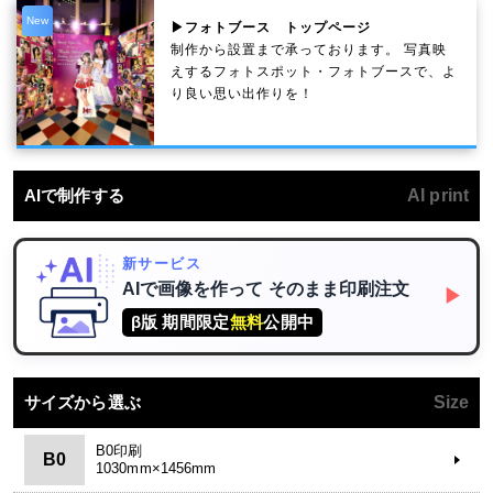
New
▶フォトブース トップページ
制作から設置まで承っております。 写真映
えするフォトスポット・フォトブースで、よ
り良い思い出作りを！
AIで制作する
AI print
新サービス
AIで画像を作って
そのまま印刷注文
▶
β版 期間限定
無料
公開中
サイズから選ぶ
Size
B0印刷
B0
1030mm×1456mm