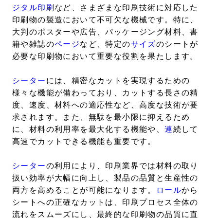
ジタル印刷
など、さまざまな印刷技術に対応した
印刷物の製造において不可欠な機械です。特に、
大判のポスターや広告、パッケージング材料、書
籍や雑誌の
ページ
など、特定の
サイズ
のシートが
必要な印刷物において重要な役割を果たします。
シーター
には、精密なカットを実現するための
様々な機能が備わっており、カットする長さの精
度、速度、材料への適応性など、高度な技術が要
求されます。また、無駄を最小限に抑えるため
に、材料の利用率を最大化する機能や、
連
続して
高速でカットできる機能も重要です。
シーター
の利用により、印刷業界では材料の取り
扱い効率が大幅に向上し、製品の品質と生産性の
両方を高めることが可能になります。
ロール
から
シートへの正確なカットは、印刷プロセス全体の
流れをスムーズにし、最終的な印刷物の品質に直