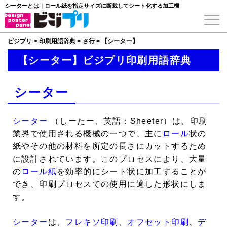
シーターとは｜ロール紙を指定サイズに断裁してシート化する加工機
ビジプリ
>
印刷用語辞典
>
さ行
>
【シーター】
【シーター】ビジプリ印刷用語辞典
シーター
シーター
（しーたー、英語：Sheeter）は、印刷
業界で使用される機械の一つで、主に
ロール
状の
紙やその他の材料を所定の長さにカットするため
に設計されています。このプロセスにより、大量
の
ロール紙
を効率的にシート状に加工することが
でき、印刷プロセスでの使用に適した形状にしま
す。
シーター
は、
フレキソ印刷
、
オフセット印刷
、
デ