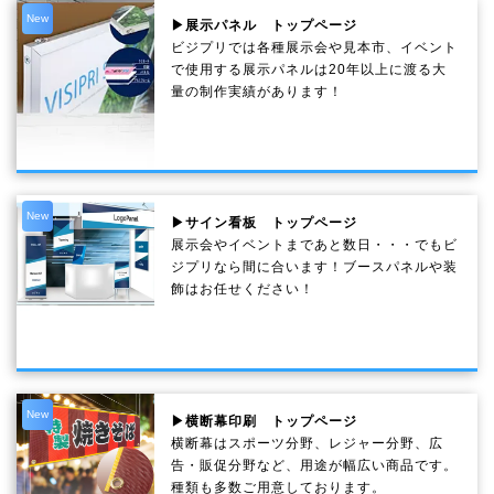
New
▶展示パネル トップページ
ビジプリでは各種展示会や見本市、イベント
で使用する展示パネルは20年以上に渡る大
量の制作実績があります！
New
▶サイン看板 トップページ
展示会やイベントまであと数日・・・でもビ
ジプリなら間に合います！ブースパネルや装
飾はお任せください！
New
▶横断幕印刷 トップページ
横断幕はスポーツ分野、レジャー分野、広
告・販促分野など、用途が幅広い商品です。
種類も多数ご用意しております。