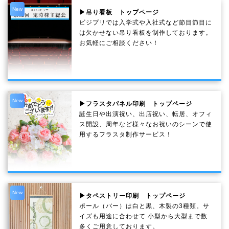
New
▶吊り看板 トップページ
ビジプリでは入学式や入社式など節目節目に
は欠かせない吊り看板を制作しております。
お気軽にご相談ください！
New
▶フラスタパネル印刷 トップページ
誕生日や出演祝い、出店祝い、転居、オフィ
ス開設、周年など様々なお祝いのシーンで使
用するフラスタ制作サービス！
New
▶タペストリー印刷 トップページ
ポール（バー）は白と黒、木製の3種類。サ
イズも用途に合わせて 小型から大型まで数
多くご用意しております。