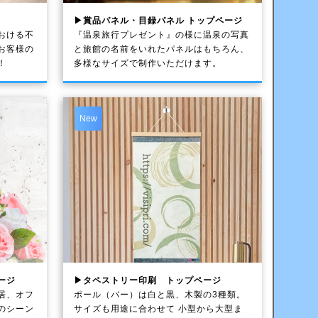
▶賞品パネル・目録パネル トップページ
おける不
『温泉旅行プレゼント』の様に温泉の写真
お客様の
と旅館の名前をいれたパネルはもちろん、
！
多様なサイズで制作いただけます。
New
ージ
▶タペストリー印刷 トップページ
居、オフ
ポール（バー）は白と黒、木製の3種類。
のシーン
サイズも用途に合わせて 小型から大型ま