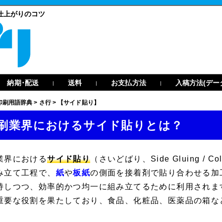
仕上がりのコツ
納期･配送
送料
お支払方法
入稿方法(デー
|
|
|
印刷用語辞典
>
さ行
>
【サイド貼り】
刷業界におけるサイド貼りとは？
業界における
サイド貼り
（さいどばり、
Side Gluing
/
Col
み立て工程で、
紙
や
板紙
の側面を接着剤で貼り合わせる加
持しつつ、効率的かつ均一に組み立てるために利用されま
重要な役割を果たしており、食品、化粧品、医薬品の箱な