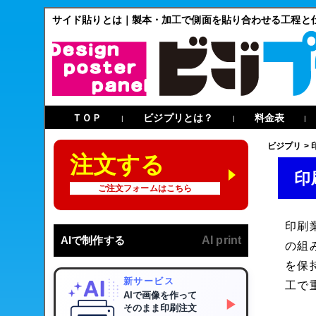
サイド貼りとは｜製本・加工で側面を貼り合わせる工程と
ＴＯＰ
ビジプリとは？
料金表
|
|
|
ビジプリ
>
注文する
印
ご注文フォームはこちら
印刷
AIで制作する
AI print
の組
を保
新サービス
工で
AIで画像を作って
▶
そのまま印刷注文