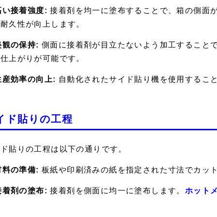
 高い接着強度:
接着剤を均一に塗布することで、箱の側面
の耐久性が向上します。
 美観の保持:
側面に接着剤が目立たないよう加工すること
な仕上がりが可能です。
 生産効率の向上:
自動化されたサイド貼り機を使用するこ
イド貼りの工程
イド貼りの工程は以下の通りです。
 材料の準備:
板紙や印刷済みの紙を指定された寸法でカッ
 接着剤の塗布:
接着剤を側面に均一に塗布します。
ホット
。