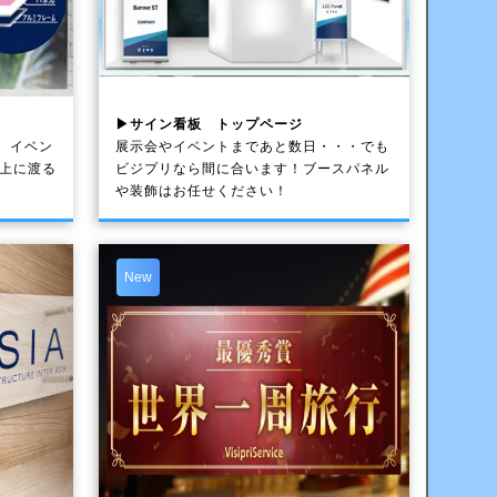
▶サイン看板 トップページ
、イベン
展示会やイベントまであと数日・・・でも
以上に渡る
ビジプリなら間に合います！ブースパネル
や装飾はお任せください！
New