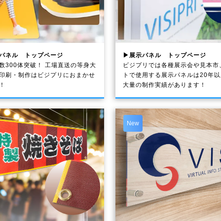
パネル トップページ
▶展示パネル トップページ
数300体突破！ 工場直送の等身大
ビジプリでは各種展示会や見本市
印刷・制作は
ビジプリ
におまかせ
トで使用する展示パネルは20年
！
大量の制作実績があります！
New