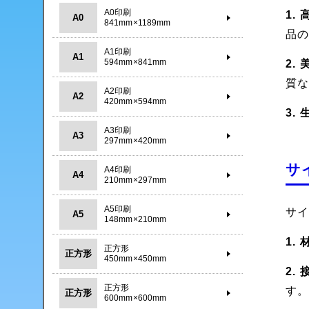
A0印刷
1.
A0
841mm×1189mm
品
A1印刷
A1
594mm×841mm
2.
質
A2印刷
A2
420mm×594mm
3.
A3印刷
A3
297mm×420mm
サ
A4印刷
A4
210mm×297mm
A5印刷
サ
A5
148mm×210mm
1.
正方形
正方形
450mm×450mm
2.
正方形
す
正方形
600mm×600mm