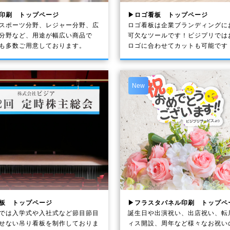
印刷 トップページ
▶ロゴ看板 トップページ
スポーツ分野、レジャー分野、広
ロゴ看板は企業ブランディングに
分野など、用途が幅広い商品で
可欠なツールです！ビジプリでは
も多数ご用意しております。
ロゴに合わせてカットも可能です
New
板 トップページ
▶フラスタパネル印刷 トップペ
では入学式や入社式など節目節目
誕生日や出演祝い、出店祝い、転
せない吊り看板を制作しておりま
ィス開設、周年など様々なお祝い