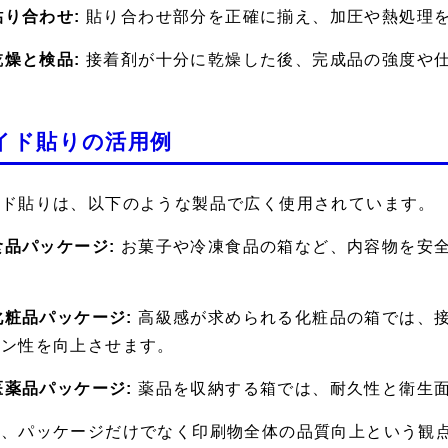
 貼り合わせ:
貼り合わせ部分を正確に揃え、加圧や熱処理
 乾燥と検品:
接着剤が十分に乾燥した後、完成品の強度や
イド貼りの活用例
イド貼りは、以下のような製品で広く使用されています。
 食品パッケージ:
お菓子や冷凍食品の箱など、内容物を安
。
 化粧品パッケージ:
高級感が求められる化粧品の箱では、
イン性を向上させます。
 医薬品パッケージ:
薬品を収納する箱では、耐久性と衛生
た、パッケージだけでなく印刷物全体の品質向上という観