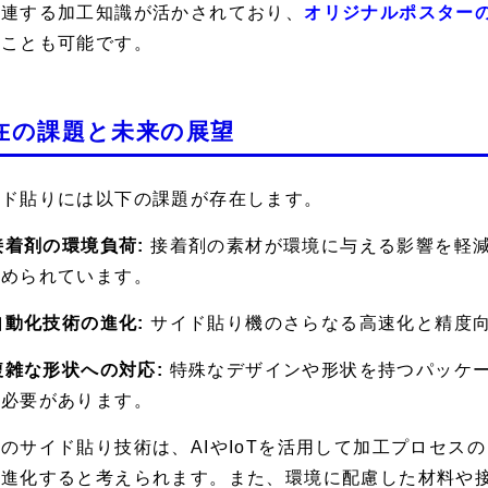
関連する加工知識が活かされており、
オリジナルポスター
ることも可能です。
在の課題と未来の展望
イド貼りには以下の課題が存在します。
 接着剤の環境負荷:
接着剤の素材が環境に与える影響を軽
求められています。
 自動化技術の進化:
サイド貼り機のさらなる高速化と精度
 複雑な形状への対応:
特殊なデザインや形状を持つパッケ
る必要があります。
のサイド貼り技術は、AIやIoTを活用して加工プロセス
へ進化すると考えられます。また、環境に配慮した材料や