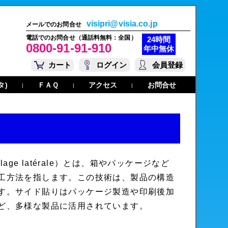
visipri@visia.co.jp
メールでのお問合せ
電話でのお問合せ（通話料無料：全国）
24時間
0800-91-91-910
年中無休
カート
ログイン
会員登録
タ)
ＦＡＱ
アクセス
お問合せ
|
|
|
lage latérale
）とは、箱やパッケージなど
工方法を指します。この技術は、製品の構造
す。サイド貼りはパッケージ製造や印刷後加
ど、多様な製品に活用されています。