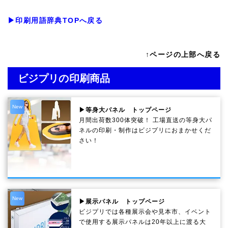
▶印刷用語辞典TOPへ戻る
↑ページの上部へ戻る
ビジプリの印刷商品
New
▶等身大パネル トップページ
月間出荷数300体突破！ 工場直送の等身大パ
ネルの印刷・制作は
ビジプリ
におまかせくだ
さい！
New
▶展示パネル トップページ
ビジプリでは各種展示会や見本市、イベント
で使用する展示パネルは20年以上に渡る大