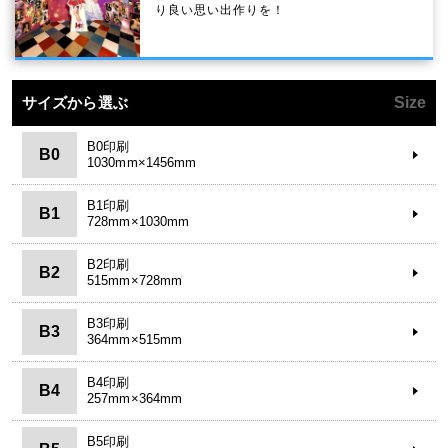
り良い思い出作りを！
サイズから選ぶ
Size
B0印刷
B0
1030mm×1456mm
B1印刷
B1
728mm×1030mm
B2印刷
B2
515mm×728mm
B3印刷
B3
364mm×515mm
B4印刷
B4
257mm×364mm
B5印刷