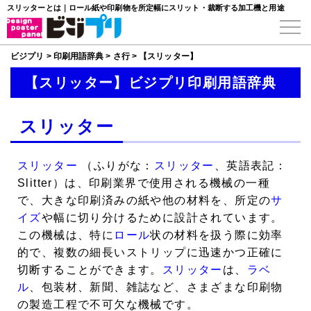
スリッターとは｜ロール紙や印刷物を所定幅にスリット・裁断する加工機と用途
ビジプリ
>
印刷用語辞典
>
さ行
>
【スリッター】
【スリッター】ビジプリ印刷用語辞典
スリッター
スリッター
（ふりがな：
スリッター
、英語表記：
Slitter）は、印刷業界で使用される機械の一種
で、大きな印刷済みの紙や他の材料を、所定の
サ
イズ
や幅に切り分けるために設計されています。
この機械は、特に
ロール
状の材料を扱う際に効率
的で、複数の細長いストリップに迅速かつ正確に
切断することができます。
スリッター
は、
ラベ
ル
、包装材、新聞、雑誌など、さまざまな印刷物
の製造工程で不可欠な機械です。