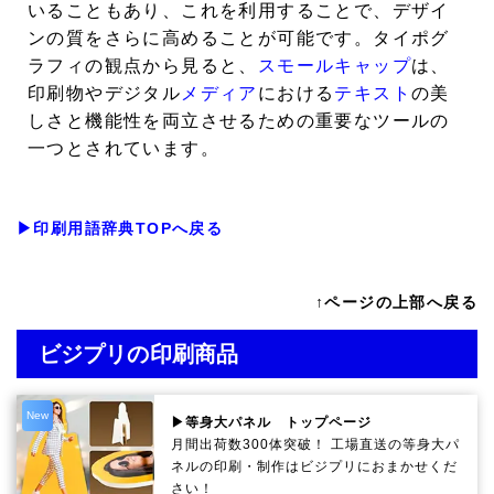
いることもあり、これを利用することで、デザイ
ンの質をさらに高めることが可能です。タイポグ
ラフィの観点から見ると、
スモールキャップ
は、
印刷物やデジタル
メディア
における
テキスト
の美
しさと機能性を両立させるための重要なツールの
一つとされています。
▶印刷用語辞典TOPへ戻る
↑ページの上部へ戻る
ビジプリの印刷商品
New
▶等身大パネル トップページ
月間出荷数300体突破！ 工場直送の等身大パ
ネルの印刷・制作は
ビジプリ
におまかせくだ
さい！