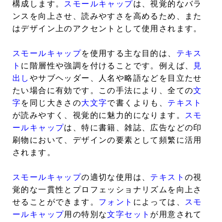
構成します。
スモールキャップ
は、視覚的なバラ
ンスを向上させ、読みやすさを高めるため、また
はデザイン上のアクセントとして使用されます。
スモールキャップ
を使用する主な目的は、
テキス
ト
に階層性や強調を付けることです。例えば、
見
出し
やサブヘッダー、人名や略語などを目立たせ
たい場合に有効です。この手法により、全ての
文
字
を同じ大きさの
大文字
で書くよりも、
テキスト
が読みやすく、視覚的に魅力的になります。
スモ
ールキャップ
は、特に書籍、雑誌、広告などの印
刷物において、デザインの要素として頻繁に活用
されます。
スモールキャップ
の適切な使用は、
テキスト
の視
覚的な一貫性とプロフェッショナリズムを向上さ
せることができます。
フォント
によっては、
スモ
ールキャップ
用の特別な
文字セット
が用意されて