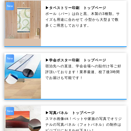
New
▶タペストリー印刷 トップページ
ポール（バー）は白と黒、木製の3種類。サ
イズも用途に合わせて 小型から大型まで数
多くご用意しております。
New
▶学会ポスター印刷 トップページ
宿泊先への直送、学会会場への貼付け等ご好
評頂いております！業界最速、校了後3時間
でお届けも可能です！
New
▶写真パネル トップページ
スマホ画像ok！ペットや家族の写真でオリジ
ナルの写真パネル（フォトパネル）の制作は
ビジプリにおまかせ下さい！