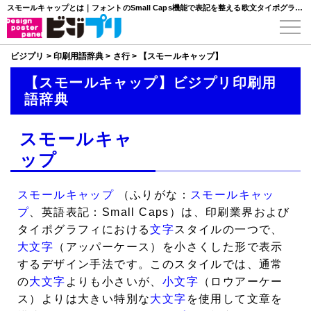
スモールキャップとは｜フォントのSmall Caps機能で表記を整える欧文タイポグラフィ
ビジプリ
>
印刷用語辞典
>
さ行
>
【スモールキャップ】
【スモールキャップ】ビジプリ印刷用
語辞典
スモールキャ
ップ
スモールキャップ
（ふりがな：
スモールキャッ
プ
、英語表記：Small Caps）は、印刷業界および
タイポグラフィにおける
文字
スタイルの一つで、
大文字
（アッパーケース）を小さくした形で表示
するデザイン手法です。このスタイルでは、通常
の
大文字
よりも小さいが、
小文字
（ロウアーケー
ス）よりは大きい特別な
大文字
を使用して文章を