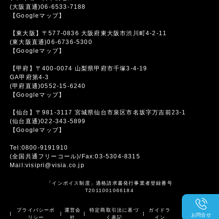
(大阪直通)06-6533-7188
【Googleマップ】
【東大阪】〒577-0836 大阪府東大阪市渋川町4-2-11
(東大阪直通)06-6736-5300
【Googleマップ】
【甲府】〒400-0074 山梨県甲府市千塚3-4-19
GA甲府第4-3
(甲府直通)0552-15-6240
【Googleマップ】
【仙台】〒981-3117 宮城県仙台市泉区市名坂字万吉前23-1
(仙台直通)022-343-5899
【Googleマップ】
Tel:0800-9191910
(全国共通フリーコール)/Fax:03-5304-8315
Mail:visipri@visia.co.jp
「インボイス制度」適格請求書発行事業者登録番号
T2011001066184
プライバシーポ
運営会
特定商取引法に基づ
ガイドラ
|
|
|
|
お問合せ
リシー
社
く表記
イン