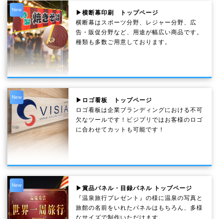
New
▶横断幕印刷 トップページ
横断幕はスポーツ分野、レジャー分野、広
告・販促分野など、用途が幅広い商品です。
種類も多数ご用意しております。
New
▶ロゴ看板 トップページ
ロゴ看板は企業ブランディングにおける不可
欠なツールです！ビジプリではお客様のロゴ
に合わせてカットも可能です！
New
▶賞品パネル・目録パネル トップページ
『温泉旅行プレゼント』の様に温泉の写真と
旅館の名前をいれたパネルはもちろん、多様
なサイズで制作いただけます。