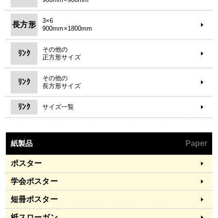
3×6
長方形
900mm×1800mm
その他の
ﾘﾝｸ
正方形サイズ
その他の
ﾘﾝｸ
長方形サイズ
ﾘﾝｸ
サイズ一覧
紙製品
Paper
ポスター
学会ポスター
短冊ポスター
紙スローガン