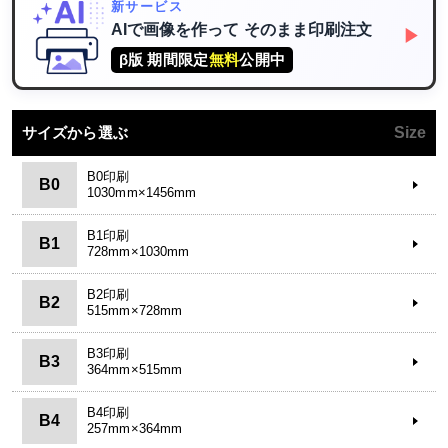
新サービス
AIで画像を作って
そのまま印刷注文
▶
β版 期間限定
無料
公開中
サイズから選ぶ
Size
B0印刷
B0
1030mm×1456mm
B1印刷
B1
728mm×1030mm
B2印刷
B2
515mm×728mm
B3印刷
B3
364mm×515mm
B4印刷
B4
257mm×364mm