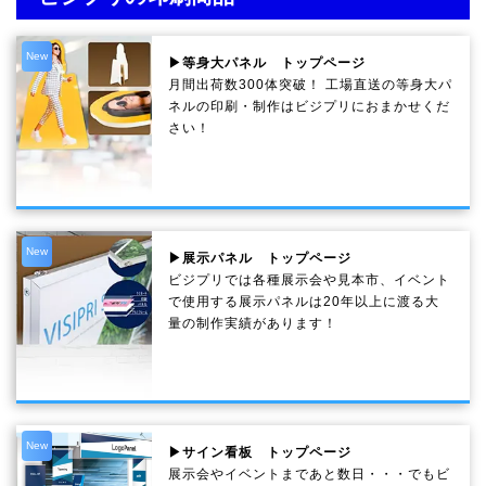
New
▶等身大パネル トップページ
月間出荷数300体突破！ 工場直送の等身大パ
ネルの印刷・制作は
ビジプリ
におまかせくだ
さい！
New
▶展示パネル トップページ
ビジプリでは各種展示会や見本市、イベント
で使用する展示パネルは20年以上に渡る大
量の制作実績があります！
New
▶サイン看板 トップページ
展示会やイベントまであと数日・・・でもビ