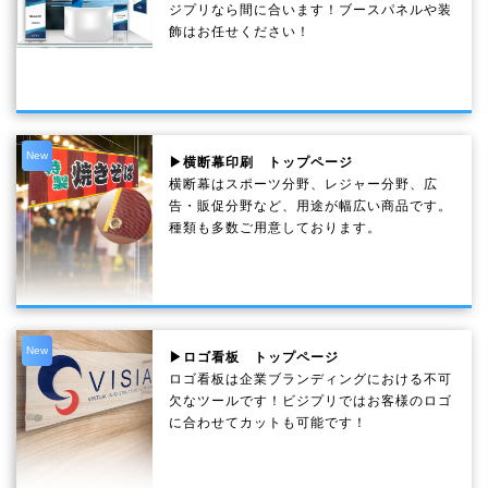
ジプリなら間に合います！ブースパネルや装
飾はお任せください！
New
▶横断幕印刷 トップページ
横断幕はスポーツ分野、レジャー分野、広
告・販促分野など、用途が幅広い商品です。
種類も多数ご用意しております。
New
▶ロゴ看板 トップページ
ロゴ看板は企業ブランディングにおける不可
欠なツールです！ビジプリではお客様のロゴ
に合わせてカットも可能です！