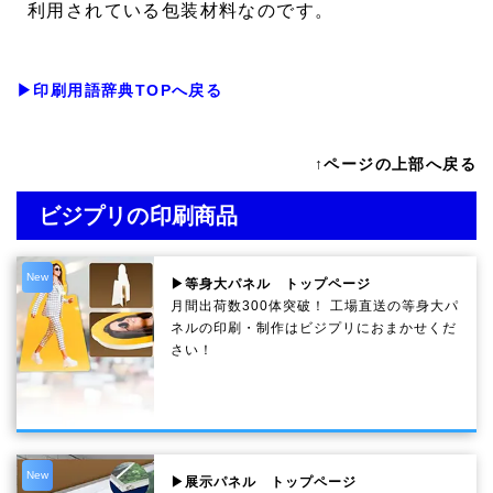
利用されている包装材料なのです。
▶印刷用語辞典TOPへ戻る
↑ページの上部へ戻る
ビジプリの印刷商品
New
▶等身大パネル トップページ
月間出荷数300体突破！ 工場直送の等身大パ
ネルの印刷・制作は
ビジプリ
におまかせくだ
さい！
New
▶展示パネル トップページ