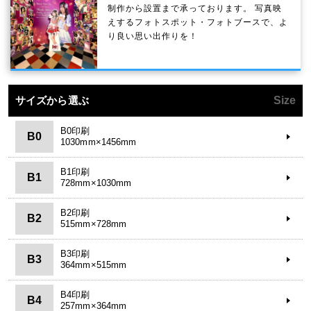
制作から設置まで承っております。 写真映
えするフォトスポット・フォトブースで、よ
り良い思い出作りを！
サイズから選ぶ
Size
B0印刷
B0
1030mm×1456mm
B1印刷
B1
728mm×1030mm
B2印刷
B2
515mm×728mm
B3印刷
B3
364mm×515mm
B4印刷
B4
257mm×364mm