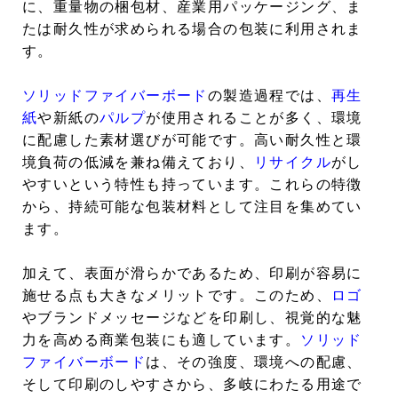
に、重量物の梱包材、産業用パッケージング、ま
たは耐久性が求められる場合の包装に利用されま
す。
ソリッドファイバーボード
の製造過程では、
再生
紙
や新紙の
パルプ
が使用されることが多く、環境
に配慮した素材選びが可能です。高い耐久性と環
境負荷の低減を兼ね備えており、
リサイクル
がし
やすいという特性も持っています。これらの特徴
から、持続可能な包装材料として注目を集めてい
ます。
加えて、表面が滑らかであるため、印刷が容易に
施せる点も大きなメリットです。このため、
ロゴ
やブランドメッセージなどを印刷し、視覚的な魅
力を高める商業包装にも適しています。
ソリッド
ファイバーボード
は、その強度、環境への配慮、
そして印刷のしやすさから、多岐にわたる用途で