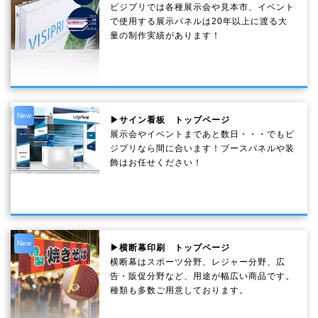
ビジプリでは各種展示会や見本市、イベント
で使用する展示パネルは20年以上に渡る大
量の制作実績があります！
New
▶サイン看板 トップページ
展示会やイベントまであと数日・・・でもビ
ジプリなら間に合います！ブースパネルや装
飾はお任せください！
New
▶横断幕印刷 トップページ
横断幕はスポーツ分野、レジャー分野、広
告・販促分野など、用途が幅広い商品です。
種類も多数ご用意しております。