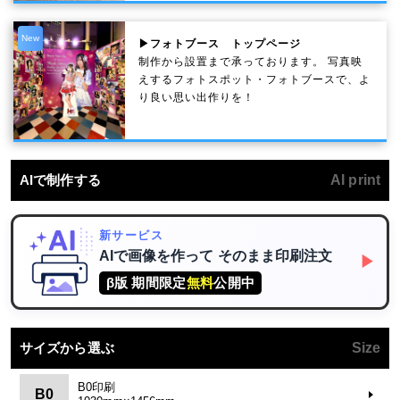
New
▶フォトブース トップページ
制作から設置まで承っております。 写真映
えするフォトスポット・フォトブースで、よ
り良い思い出作りを！
AIで制作する
AI print
新サービス
AIで画像を作って
そのまま印刷注文
▶
β版 期間限定
無料
公開中
サイズから選ぶ
Size
B0印刷
B0