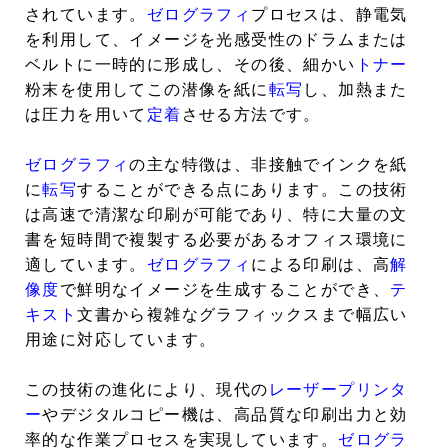
されています。
ゼログラフィ
プロセスは、静電気
を利用して、イメージを光感受性のドラムまたは
ベルトに一時的に形成し、その後、細かい
トナー
粉末を使用してこの潜像を紙に
転写
し、加熱また
は圧力を用いて
定着
させる方法です。
ゼログラフィ
の主な特徴は、非接触でインクを紙
に
転写
することができる点にあります。この技術
は高速で清潔な印刷が可能であり、特に大量の文
書を短時間で複製する必要があるオフィス環境に
適しています。
ゼログラフィ
による印刷は、高
解
像度
で鮮明なイメージを生成することができ、
テ
キスト
文書から複雑なグラフィックスまで幅広い
用途に対応しています。
この技術の進化により、現代の
レーザープリンタ
ー
やデジタルコピー機は、高品質な印刷出力と効
率的な作業プロセスを実現しています。
ゼログラ