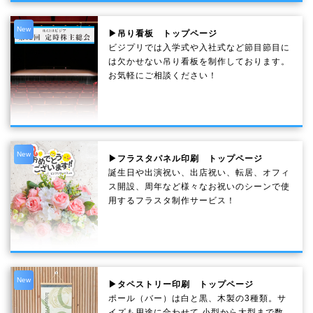
New
▶吊り看板 トップページ
ビジプリでは入学式や入社式など節目節目に
は欠かせない吊り看板を制作しております。
お気軽にご相談ください！
New
▶フラスタパネル印刷 トップページ
誕生日や出演祝い、出店祝い、転居、オフィ
ス開設、周年など様々なお祝いのシーンで使
用するフラスタ制作サービス！
New
▶タペストリー印刷 トップページ
ポール（バー）は白と黒、木製の3種類。サ
イズも用途に合わせて 小型から大型まで数