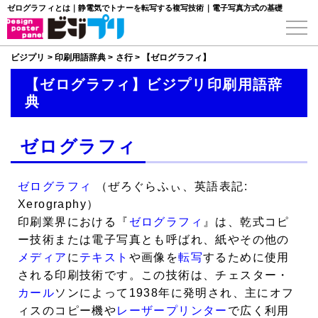
ゼログラフィとは｜静電気でトナーを転写する複写技術｜電子写真方式の基礎
ビジプリ
>
印刷用語辞典
>
さ行
>
【ゼログラフィ】
【ゼログラフィ】ビジプリ印刷用語辞
典
ゼログラフィ
ゼログラフィ
（ぜろぐらふぃ、英語表記:
Xerography）
印刷業界における『
ゼログラフィ
』は、乾式コピ
ー技術または電子写真とも呼ばれ、紙やその他の
メディア
に
テキスト
や画像を
転写
するために使用
される印刷技術です。この技術は、チェスター・
カール
ソンによって1938年に発明され、主にオフ
ィスのコピー機や
レーザープリンター
で広く利用