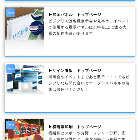
New
▶展示パネル トップページ
ビジプリでは各種展示会や見本市、イベント
で使用する展示パネルは20年以上に渡る大
量の制作実績があります！
New
▶サイン看板 トップページ
展示会やイベントまであと数日・・・でもビ
ジプリなら間に合います！ブースパネルや装
飾はお任せください！
New
▶横断幕印刷 トップページ
横断幕はスポーツ分野、レジャー分野、広
告・販促分野など、用途が幅広い商品です。