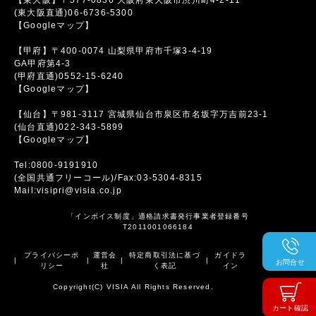
(東大阪直通)06-6736-5300
【Googleマップ】
【甲府】〒400-0074 山梨県甲府市千塚3-4-19
GA甲府第4-3
(甲府直通)0552-15-6240
【Googleマップ】
【仙台】〒981-3117 宮城県仙台市泉区市名坂字万吉前23-1
(仙台直通)022-343-5899
【Googleマップ】
Tel:0800-9191910
(全国共通フリーコール)/Fax:03-5304-8315
Mail:visipri@visia.co.jp
「インボイス制度」適格請求書発行事業者登録番号
T2011001066184
プライバシーポ
運営会
特定商取引法に基づ
ガイドラ
|
|
|
|
お問合せ
リシー
社
く表記
イン
Copyright(C) VISIA All Rights Reserved.
カート確認