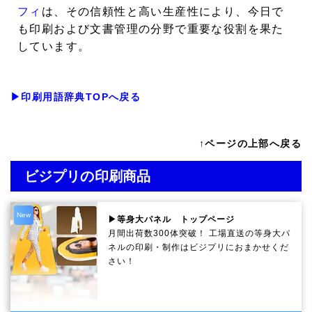
フィ
は、その信頼性と高い生産性により、今日で
も印刷および文書管理の分野で重要な役割を果た
しています。
▶印刷用語辞典TOPへ戻る
↑ページの上部へ戻る
ビジプリの印刷商品
New
▶等身大パネル トップページ
月間出荷数300体突破！ 工場直送の等身大パ
ネルの印刷・制作は
ビジプリ
におまかせくだ
さい！