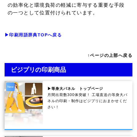
の効率化と環境負荷の軽減に寄与する重要な手段
の一つとして位置付けられています。
▶印刷用語辞典TOPへ戻る
↑ページの上部へ戻る
ビジプリの印刷商品
New
▶等身大パネル トップページ
月間出荷数300体突破！ 工場直送の等身大パ
ネルの印刷・制作は
ビジプリ
におまかせくだ
さい！