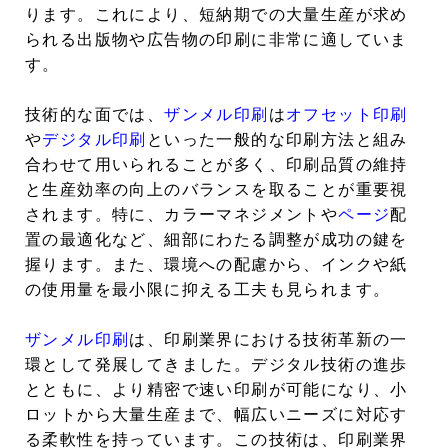
ります。これにより、短納期での大量生産が求め
られる出版物や広告物の印刷に非常に適していま
す。
技術的な面では、
ザンメル印刷
は
オフセット印刷
や
デジタル印刷
といった一般的な印刷方法と組み
合わせて用いられることが多く、印刷品質の維持
と生産効率の向上のバランスを取ることが重要視
されます。特に、カラーマネジメントや
ページ
配
置の最適化など、細部にわたる調整が成功の鍵を
握ります。また、環境への配慮から、インクや紙
の使用量を最小限に抑える工夫も見られます。
ザンメル印刷
は、印刷業界における技術革新の一
環として発展してきました。デジタル技術の進歩
とともに、より精密で速い印刷が可能になり、小
ロットから大量生産まで、幅広いニーズに対応す
る柔軟性を持っています。この技術は、印刷業界