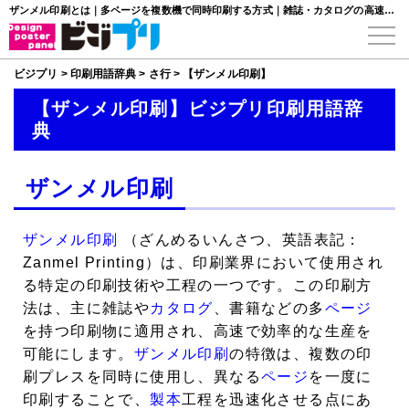
ザンメル印刷とは｜多ページを複数機で同時印刷する方式｜雑誌・カタログの高速生産
ビジプリ
>
印刷用語辞典
>
さ行
>
【ザンメル印刷】
【ザンメル印刷】ビジプリ印刷用語辞
典
ザンメル印刷
ザンメル印刷
（ざんめるいんさつ、英語表記：
Zanmel Printing）は、印刷業界において使用され
る特定の印刷技術や工程の一つです。この印刷方
法は、主に雑誌や
カタログ
、書籍などの多
ページ
を持つ印刷物に適用され、高速で効率的な生産を
可能にします。
ザンメル印刷
の特徴は、複数の印
刷プレスを同時に使用し、異なる
ページ
を一度に
印刷することで、
製本
工程を迅速化させる点にあ