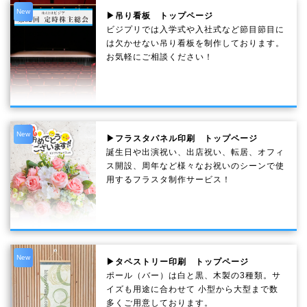
New
▶吊り看板 トップページ
ビジプリでは入学式や入社式など節目節目に
は欠かせない吊り看板を制作しております。
お気軽にご相談ください！
New
▶フラスタパネル印刷 トップページ
誕生日や出演祝い、出店祝い、転居、オフィ
ス開設、周年など様々なお祝いのシーンで使
用するフラスタ制作サービス！
New
▶タペストリー印刷 トップページ
ポール（バー）は白と黒、木製の3種類。サ
イズも用途に合わせて 小型から大型まで数
多くご用意しております。