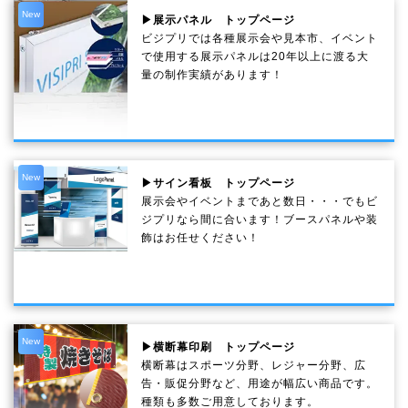
New
▶展示パネル トップページ
ビジプリでは各種展示会や見本市、イベント
で使用する展示パネルは20年以上に渡る大
量の制作実績があります！
New
▶サイン看板 トップページ
展示会やイベントまであと数日・・・でもビ
ジプリなら間に合います！ブースパネルや装
飾はお任せください！
New
▶横断幕印刷 トップページ
横断幕はスポーツ分野、レジャー分野、広
告・販促分野など、用途が幅広い商品です。
種類も多数ご用意しております。