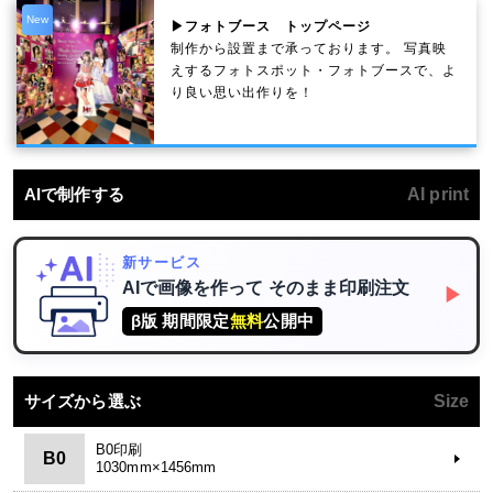
New
▶フォトブース トップページ
制作から設置まで承っております。 写真映
えするフォトスポット・フォトブースで、よ
り良い思い出作りを！
AIで制作する
AI print
新サービス
AIで画像を作って
そのまま印刷注文
▶
β版 期間限定
無料
公開中
サイズから選ぶ
Size
B0印刷
B0
1030mm×1456mm