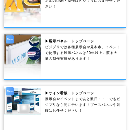
ネルの印刷・制作は
ビジプリ
におまかせくだ
さい！
New
▶展示パネル トップページ
ビジプリでは各種展示会や見本市、イベント
で使用する展示パネルは20年以上に渡る大
量の制作実績があります！
New
▶サイン看板 トップページ
展示会やイベントまであと数日・・・でもビ
ジプリなら間に合います！ブースパネルや装
飾はお任せください！