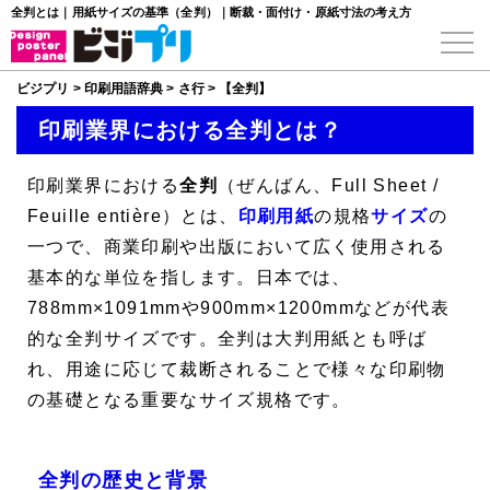
全判とは｜用紙サイズの基準（全判）｜断裁・面付け・原紙寸法の考え方
ビジプリ
>
印刷用語辞典
>
さ行
>
【全判】
印刷業界における全判とは？
印刷業界における
全判
（ぜんばん、
Full Sheet
/
Feuille entière
）とは、
印刷用紙
の規格
サイズ
の
一つで、商業印刷や出版において広く使用される
基本的な単位を指します。日本では、
788mm×1091mmや900mm×1200mmなどが代表
的な全判サイズです。全判は大判用紙とも呼ば
れ、用途に応じて裁断されることで様々な印刷物
の基礎となる重要なサイズ規格です。
全判の歴史と背景