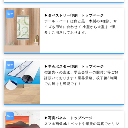
New
▶タペストリー印刷 トップページ
ポール（バー）は白と黒、木製の3種類。サ
イズも用途に合わせて 小型から大型まで数
多くご用意しております。
New
▶学会ポスター印刷 トップページ
宿泊先への直送、学会会場への貼付け等ご好
評頂いております！業界最速、校了後3時間
でお届けも可能です！
New
▶写真パネル トップページ
スマホ画像ok！ペットや家族の写真でオリジ