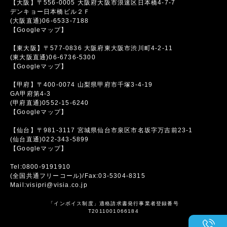
【大阪】〒556-0005 大阪府大阪市浪速区日本橋4-7-7
デンキョー日本橋ビル２Ｆ
(大阪直通)06-6533-7188
【Googleマップ】
【東大阪】〒577-0836 大阪府東大阪市渋川町4-2-11
(東大阪直通)06-6736-5300
【Googleマップ】
【甲府】〒400-0074 山梨県甲府市千塚3-4-19
GA甲府第4-3
(甲府直通)0552-15-6240
【Googleマップ】
【仙台】〒981-3117 宮城県仙台市泉区市名坂字万吉前23-1
(仙台直通)022-343-5899
【Googleマップ】
Tel:0800-9191910
(全国共通フリーコール)/Fax:03-5304-8315
Mail:visipri@visia.co.jp
「インボイス制度」適格請求書発行事業者登録番号
T2011001066184