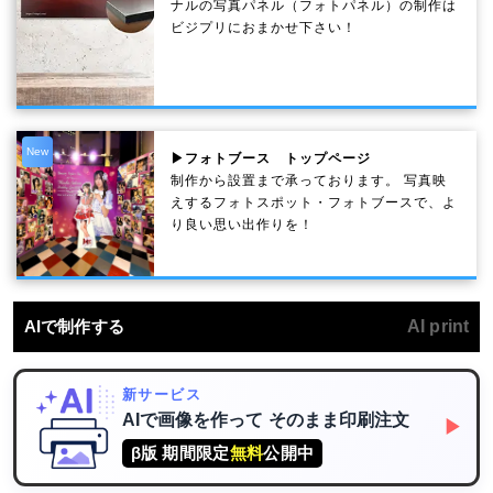
ナルの写真パネル（フォトパネル）の制作は
ビジプリにおまかせ下さい！
New
▶フォトブース トップページ
制作から設置まで承っております。 写真映
えするフォトスポット・フォトブースで、よ
り良い思い出作りを！
AIで制作する
AI print
新サービス
AIで画像を作って
そのまま印刷注文
▶
β版 期間限定
無料
公開中