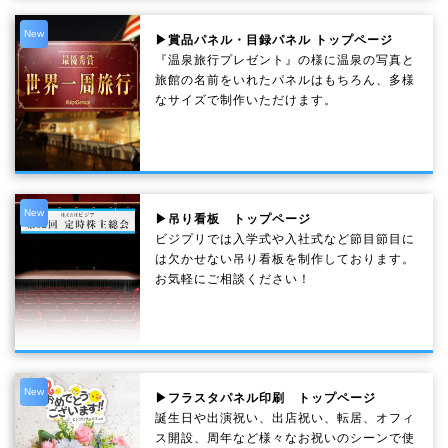
New
▶賞品パネル・目録パネル トップページ
『温泉旅行プレゼント』の様に温泉の写真と
旅館の名前をいれたパネルはもちろん、多様
なサイズで制作いただけます。
New
▶吊り看板 トップページ
ビジプリでは入学式や入社式など節目節目に
は欠かせない吊り看板を制作しております。
お気軽にご相談ください！
New
▶フラスタパネル印刷 トップページ
誕生日や出演祝い、出店祝い、転居、オフィ
ス開設、周年など様々なお祝いのシーンで使