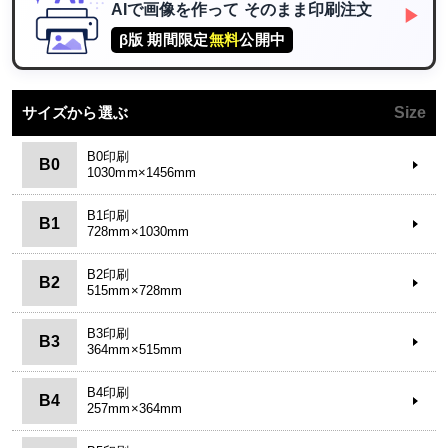
AIで画像を作って
そのまま印刷注文
▶
β版 期間限定
無料
公開中
サイズから選ぶ
Size
B0印刷
B0
1030mm×1456mm
B1印刷
B1
728mm×1030mm
B2印刷
B2
515mm×728mm
B3印刷
B3
364mm×515mm
B4印刷
B4
257mm×364mm