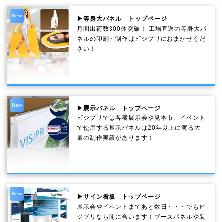
New
▶等身大パネル トップページ
月間出荷数300体突破！ 工場直送の等身大パ
ネルの印刷・制作は
ビジプリ
におまかせくだ
さい！
New
▶展示パネル トップページ
ビジプリでは各種展示会や見本市、イベント
で使用する展示パネルは20年以上に渡る大
量の制作実績があります！
New
▶サイン看板 トップページ
展示会やイベントまであと数日・・・でもビ
ジプリなら間に合います！ブースパネルや装