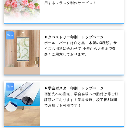
用するフラスタ制作サービス！
New
▶タペストリー印刷 トップページ
ポール（バー）は白と黒、木製の3種類。サ
イズも用途に合わせて 小型から大型まで数
多くご用意しております。
New
▶学会ポスター印刷 トップページ
宿泊先への直送、学会会場への貼付け等ご好
評頂いております！業界最速、校了後3時間
でお届けも可能です！