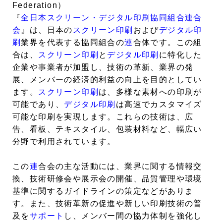
Federation）
『
全日本スクリーン・デジタル印刷協同組合連合
会
』は、日本の
スクリーン印刷
および
デジタル印
刷
業界を代表する協同組合の
連
合体です。この組
合は、
スクリーン印刷
と
デジタル印刷
に特化した
企業や事業者が加盟し、技術の革新、業界の発
展、メンバーの経済的利益の向上を目的としてい
ます。
スクリーン印刷
は、多様な素材への印刷が
可能であり、
デジタル印刷
は高速でカスタマイズ
可能な印刷を実現します。これらの技術は、広
告、看板、テキスタイル、包装材料など、幅広い
分野で利用されています。
この
連
合会の主な活動には、業界に関する情報交
換、技術研修会や展示会の開催、品質管理や環境
基準に関するガイドラインの策定などがありま
す。また、技術革新の促進や新しい印刷技術の普
及を
サポート
し、メンバー間の協力体制を強化し