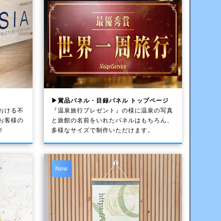
▶賞品パネル・目録パネル トップページ
おける不
『温泉旅行プレゼント』の様に温泉の写真
お客様の
と旅館の名前をいれたパネルはもちろん、
！
多様なサイズで制作いただけます。
New