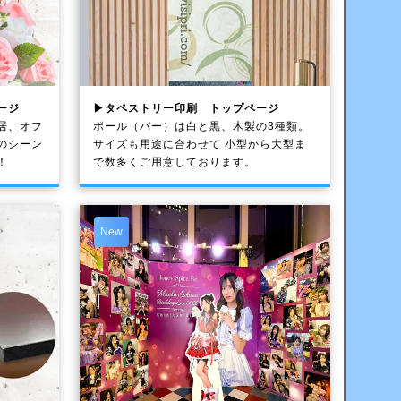
ージ
▶タペストリー印刷 トップページ
居、オフ
ポール（バー）は白と黒、木製の3種類。
のシーン
サイズも用途に合わせて 小型から大型ま
！
で数多くご用意しております。
New