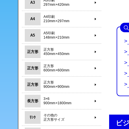
A3印刷
A3
297mm×420mm
A4印刷
A4
210mm×297mm
A5印刷
A5
148mm×210mm
>
正方形
>
正方形
450mm×450mm
>
正方形
正方形
600mm×600mm
>
正方形
>
正方形
900mm×900mm
3×6
長方形
900mm×1800mm
その他の
ﾘﾝｸ
正方形サイズ
ビ