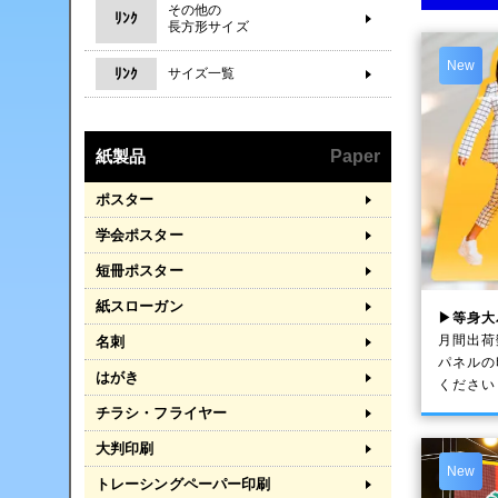
その他の
ﾘﾝｸ
長方形サイズ
New
ﾘﾝｸ
サイズ一覧
紙製品
Paper
ポスター
学会ポスター
短冊ポスター
紙スローガン
▶等身大
月間出荷
名刺
パネルの
はがき
ください
チラシ・フライヤー
大判印刷
New
トレーシングペーパー印刷