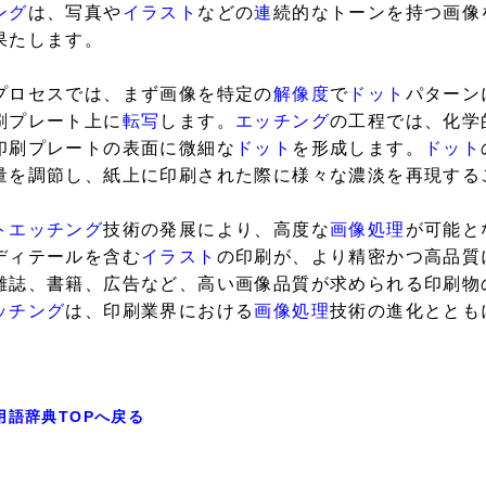
ング
は、写真や
イラスト
などの
連
続的なトーンを持つ画像
果たします。
プロセスでは、まず画像を特定の
解像度
で
ドット
パターン
刷プレート上に
転写
します。
エッチング
の工程では、化学
印刷プレートの表面に微細な
ドット
を形成します。
ドット
量を調節し、紙上に印刷された際に様々な濃淡を再現する
トエッチング
技術の発展により、高度な
画像処理
が可能と
ディテールを含む
イラスト
の印刷が、より精密かつ高品質
雑誌、書籍、広告など、高い画像品質が求められる印刷物
ッチング
は、印刷業界における
画像処理
技術の進化ととも
用語辞典TOPへ戻る