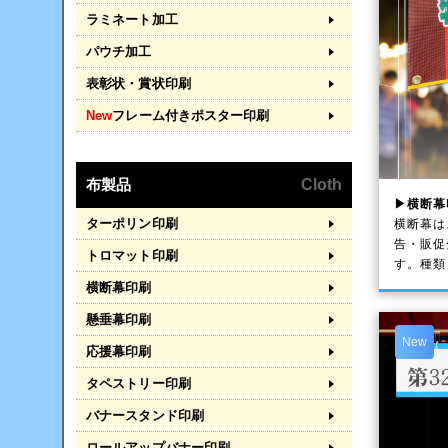
ラミネート加工
パウチ加工
表彰状・賞状印刷
New
フレーム付きポスター印刷
布製品
Cloth
▶横断幕
ターポリン印刷
横断幕は
告・販促
トロマット印刷
す。種類
横断幕印刷
懸垂幕印刷
New
応援幕印刷
タペストリー印刷
バナースタンド印刷
ロールアップバナー印刷