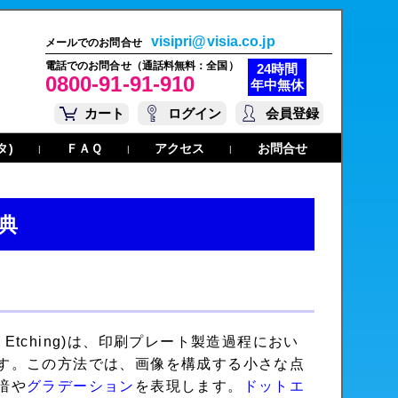
visipri@visia.co.jp
メールでのお問合せ
電話でのお問合せ（通話料無料：全国）
24時間
0800-91-91-910
年中無休
カート
ログイン
会員登録
タ)
ＦＡＱ
アクセス
お問合せ
|
|
|
典
 Etching)は、印刷プレート製造過程におい
す。この方法では、画像を構成する小さな点
暗や
グラデーション
を表現します。
ドットエ