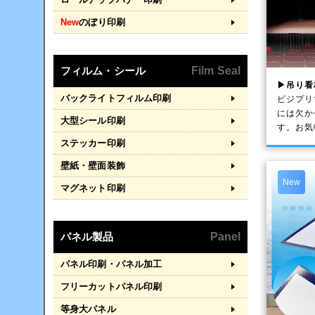
New
のぼり印刷
フィルム・シール
Film Seal
▶吊り看
バックライトフィルム印刷
ビジプリ
には欠か
大型シール印刷
す。お気
ステッカー印刷
壁紙・壁面装飾
New
マグネット印刷
パネル製品
Panel
パネル印刷・パネル加工
フリーカットパネル印刷
等身大パネル