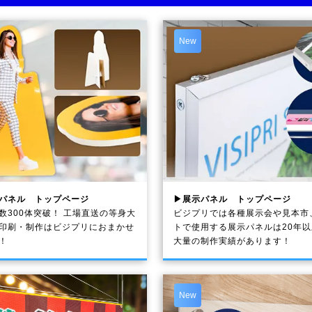
New
パネル トップページ
▶展示パネル トップページ
数300体突破！ 工場直送の等身大
ビジプリでは各種展示会や見本市
印刷・制作は
ビジプリ
におまかせ
トで使用する展示パネルは20年
！
大量の制作実績があります！
New