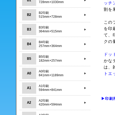
B1
728mm×1030mm
ッチ
割を
B2印刷
B2
515mm×728mm
この
B3印刷
を印
B3
364mm×515mm
て、
クの
B4印刷
B4
257mm×364mm
ドッ
B5印刷
B5
かな
182mm×257mm
は、
A0印刷
A0
トエ
841mm×1189mm
A1印刷
A1
594mm×841mm
▶印刷
A2印刷
A2
420mm×594mm