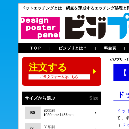
ドットエッチングとは｜網点を形成するエッチング処理と
ＴＯＰ
ビジプリとは？
料金表
|
|
|
ビジプリ
>
注文する
【
ご注文フォームはこちら
ド
サイズから選ぶ
Size
ドッ
B0印刷
B0
1030mm×1456mm
て、
（
ド
B1印刷