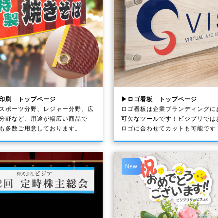
印刷 トップページ
▶ロゴ看板 トップページ
スポーツ分野、レジャー分野、広
ロゴ看板は企業ブランディングに
分野など、用途が幅広い商品で
可欠なツールです！ビジプリでは
も多数ご用意しております。
ロゴに合わせてカットも可能です
New