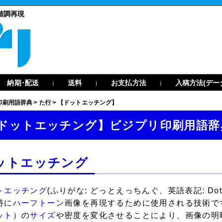
階調再現
納期･配送
送料
お支払方法
入稿方法(デー
|
|
|
印刷用語辞典
>
た行
>
【ドットエッチング】
ドットエッチング】ビジプリ印刷用語辞
ットエッチング
トエッチング
(ふりがな: どっとえっちんぐ、英語表記: Dot
特に
ハーフトーン
画像を再現するために使用される技術で
ット
）の
サイズ
や密度を変化させることにより、画像の明