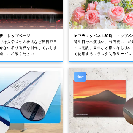
板 トップページ
▶フラスタパネル印刷 トップペ
では入学式や入社式など節目節目
誕生日や出演祝い、出店祝い、転
せない吊り看板を制作しておりま
ィス開設、周年など様々なお祝い
軽にご相談ください！
で使用するフラスタ制作サービス
New