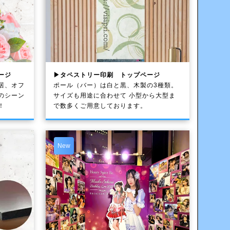
ージ
▶タペストリー印刷 トップページ
居、オフ
ポール（バー）は白と黒、木製の3種類。
のシーン
サイズも用途に合わせて 小型から大型ま
！
で数多くご用意しております。
New