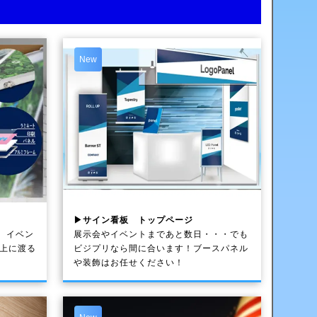
New
▶サイン看板 トップページ
、イベン
展示会やイベントまであと数日・・・でも
以上に渡る
ビジプリなら間に合います！ブースパネル
や装飾はお任せください！