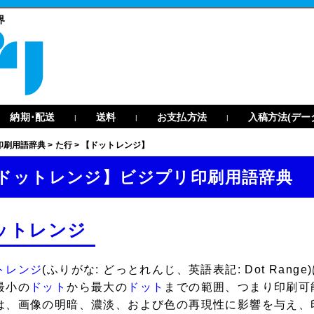
界
納期･配送
送料
お支払方法
入稿方法(デー
|
|
|
印刷用語辞典
>
た行
>
【ドットレンジ】
ドットレンジ】ビジプリ印刷用語辞典
ットレンジ
トレンジ
(ふりがな: どっとれんじ、英語表記: Dot Ra
最小の
ドット
から最大の
ドット
までの範囲、つまり印刷可
は、画像の明暗、濃淡、および色の再現性に影響を与え、