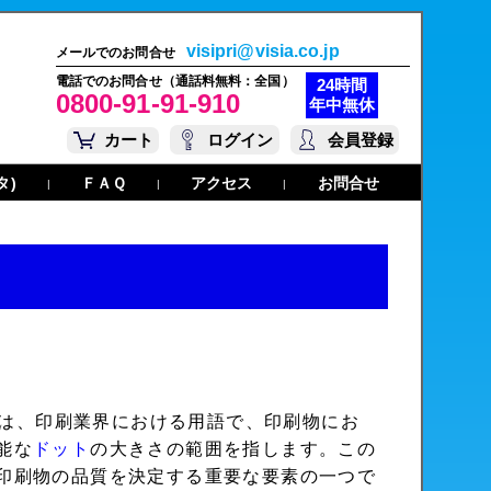
visipri@visia.co.jp
メールでのお問合せ
電話でのお問合せ（通話料無料：全国）
24時間
0800-91-91-910
年中無休
カート
ログイン
会員登録
タ)
ＦＡＱ
アクセス
お問合せ
|
|
|
nge)は、印刷業界における用語で、印刷物にお
能な
ドット
の大きさの範囲を指します。この
印刷物の品質を決定する重要な要素の一つで