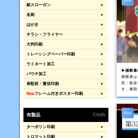
New
紙スローガン
名刺
はがき
チラシ・フライヤー
大判印刷
トレーシングペーパー印刷
ラミネート加工
▶横断幕
パウチ加工
横断幕は
告・販促
表彰状・賞状印刷
す。種類
New
フレーム付きポスター印刷
New
布製品
Cloth
ターポリン印刷
トロマット印刷