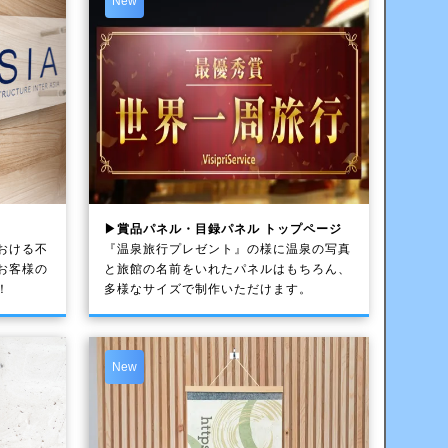
New
▶賞品パネル・目録パネル トップページ
おける不
『温泉旅行プレゼント』の様に温泉の写真
お客様の
と旅館の名前をいれたパネルはもちろん、
！
多様なサイズで制作いただけます。
New