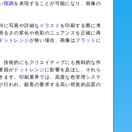
い
階調
を表現することが可能になり、画像の
特に写真や詳細な
イラスト
を印刷する際に考
明るさの変化や色彩のニュアンスを正確に再
ドットレンジ
が狭い場合、画像は
フラット
に
。
、技術的にもクリエイティブにも挑戦的な作
要因が
ドットレンジ
に影響を及ぼし、それら
きます。印刷業界では、高度な色管理システ
が行われ、顧客の要求する高い視覚的品質の