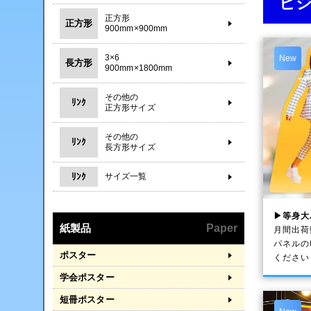
ビ
正方形
正方形
900mm×900mm
3×6
New
長方形
900mm×1800mm
その他の
ﾘﾝｸ
正方形サイズ
その他の
ﾘﾝｸ
長方形サイズ
ﾘﾝｸ
サイズ一覧
▶等身大
紙製品
Paper
月間出荷
パネルの
ポスター
ください
学会ポスター
短冊ポスター