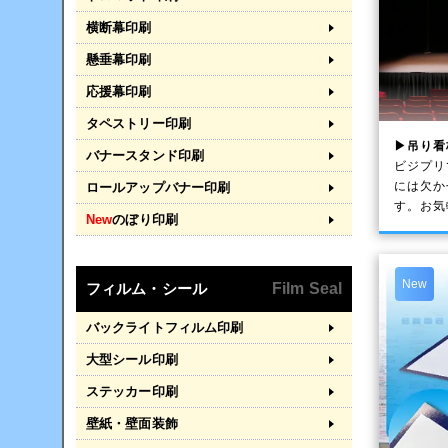
横断幕印刷
懸垂幕印刷
応援幕印刷
タペストリー印刷
▶吊り看
バナースタンド印刷
ビジプリ
には欠か
ロールアップバナー印刷
す。お気
New
のぼり印刷
New
フィルム・シール
Film Seal
バックライトフィルム印刷
大型シール印刷
ステッカー印刷
壁紙・壁面装飾