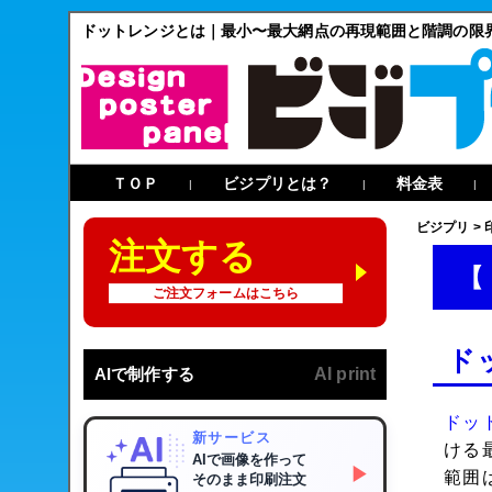
ドットレンジとは｜最小〜最大網点の再現範囲と階調の限
ＴＯＰ
ビジプリとは？
料金表
|
|
|
ビジプリ
>
注文する
【
ご注文フォームはこちら
ド
AIで制作する
AI print
ドッ
新サービス
ける
AIで画像を作って
▶
範囲
そのまま印刷注文