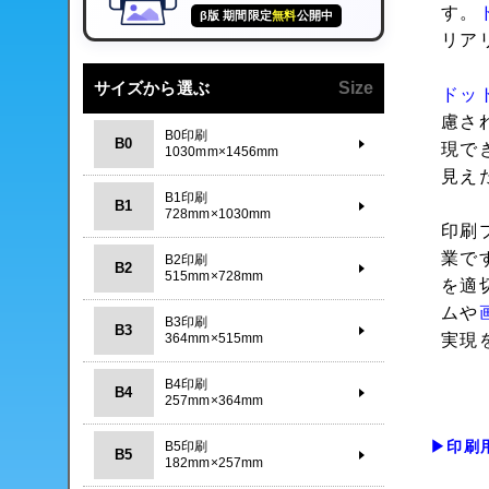
す。
β版 期間限定
無料
公開中
リア
サイズから選ぶ
Size
ドッ
慮さ
B0印刷
B0
現で
1030mm×1456mm
見え
B1印刷
B1
728mm×1030mm
印刷
業で
B2印刷
B2
515mm×728mm
を適
ムや
B3印刷
B3
364mm×515mm
実現
B4印刷
B4
257mm×364mm
▶印刷
B5印刷
B5
182mm×257mm