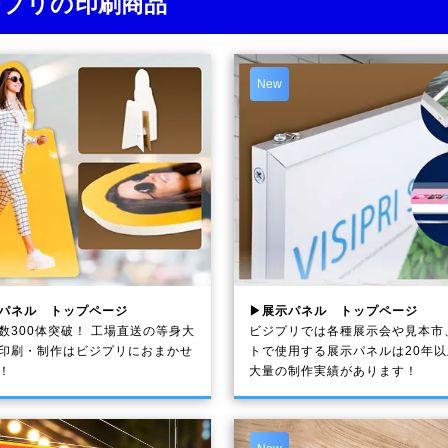
ジプリの印刷商品
New
パネル トップページ
▶展示パネル トップページ
数300体突破！ 工場直送の等身大
ビジプリでは各種展示会や見本市
印刷・制作は
ビジプリ
におまかせ
トで使用する展示パネルは20年
！
大量の制作実績があります！