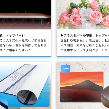
板 トップページ
▶フラスタパネル印刷 トップペ
では入学式や入社式など節目節目
誕生日や出演祝い、出店祝い、転
せない吊り看板を制作しておりま
ィス開設、周年など様々なお祝い
軽にご相談ください！
で使用するフラスタ制作サービス
New