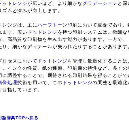
ドットレンジ
が広いほど、より細かな
グラデーション
と深
リズムと深みが向上します。
トレンジ
は、主に
ハーフトーン
印刷において重要であり、
れます。広い
ドットレンジ
を持つ印刷システムは、微細な
き、高品質な印刷物を生み出す能力があります。一方で、
たり、細かなディテールが失われたりすることがあります
プロセスにおいて
ドットレンジ
を管理し最適化することは
す。インクの性質、紙の種類、印刷機の特性など、多くの
切に調整することで、期待される印刷結果を得ることがで
画像処理
技術を用いて、この
ドットレンジ
の調整と最適化
を目指しています。
用語辞典TOPへ戻る