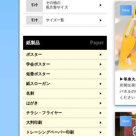
その他の
ﾘﾝｸ
長方形サイズ
New
ﾘﾝｸ
サイズ一覧
紙製品
Paper
ポスター
学会ポスター
短冊ポスター
▶等身大
紙スローガン
月間出荷
パネルの
名刺
ください
はがき
チラシ・フライヤー
New
大判印刷
トレーシングペーパー印刷