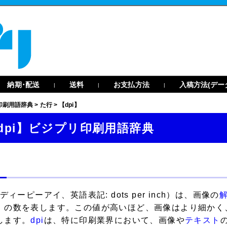
納期･配送
送料
お支払方法
入稿方法(デー
|
|
|
印刷用語辞典
>
た行
>
【dpi】
dpi】ビジプリ印刷用語辞典
i
ディーピーアイ、英語表記: dots per inch）は、画像の
）の数を表します。この値が高いほど、画像はより細かく
します。
dpi
は、特に印刷業界において、画像や
テキスト