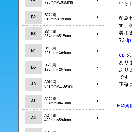
B1
728mm×1030mm
いら
B2印刷
B2
印刷
515mm×728mm
す。
B3印刷
美術
B3
364mm×515mm
72
dp
B4印刷
B4
257mm×364mm
dpi
の
あり
B5印刷
B5
あり
182mm×257mm
です
A0印刷
A0
正確
841mm×1189mm
A1印刷
A1
594mm×841mm
▶印刷
A2印刷
A2
420mm×594mm