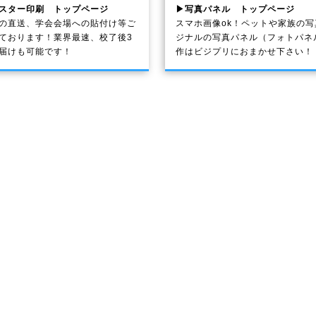
スター印刷 トップページ
▶写真パネル トップページ
の直送、学会会場への貼付け等ご
スマホ画像ok！ペットや家族の
ております！業界最速、校了後3
ジナルの写真パネル（フォトパネ
届けも可能です！
作はビジプリにおまかせ下さい！