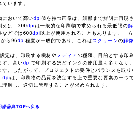
れています。
物において高い
dpi
値を持つ画像は、細部まで鮮明に再現
例えば、300
dpi
は一般的な印刷物で求められる最低限の
書などでは600
dpi
以上が使用されることもあります。一
i
から96
dpi
程度が一般的であり、これは
スクリーン
の
解
設定は、印刷する機材や
メディア
の種類、目的とする印
ます。高い
dpi
で印刷するほどインクの使用量も多くなり
ます。したがって、プロジェクトの要件とバランスを取り
。
dpi
は、印刷物の品質を決定する上で重要な要素の一つ
に理解し、適切に管理することが求められます。
用語辞典TOPへ戻る