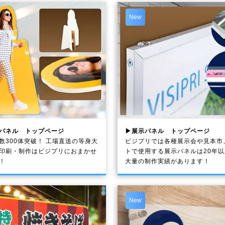
New
パネル トップページ
▶展示パネル トップページ
数300体突破！ 工場直送の等身大
ビジプリでは各種展示会や見本市
印刷・制作は
ビジプリ
におまかせ
トで使用する展示パネルは20年
！
大量の制作実績があります！
New