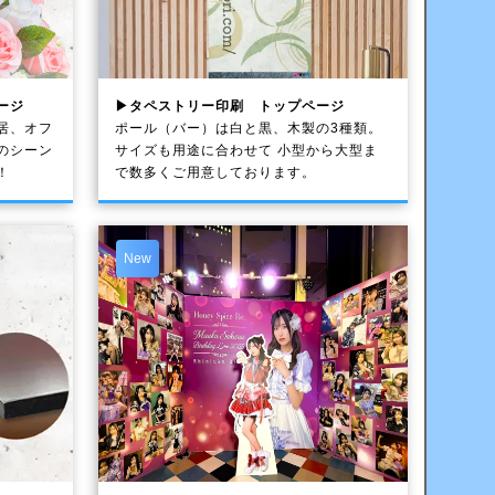
ージ
▶タペストリー印刷 トップページ
居、オフ
ポール（バー）は白と黒、木製の3種類。
のシーン
サイズも用途に合わせて 小型から大型ま
！
で数多くご用意しております。
New