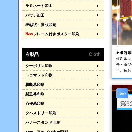
ラミネート加工
パウチ加工
表彰状・賞状印刷
New
フレーム付きポスター印刷
▶横断幕
布製品
Cloth
横断幕は
告・販促
ターポリン印刷
す。種類
トロマット印刷
横断幕印刷
New
懸垂幕印刷
応援幕印刷
タペストリー印刷
バナースタンド印刷
ロールアップバナー印刷