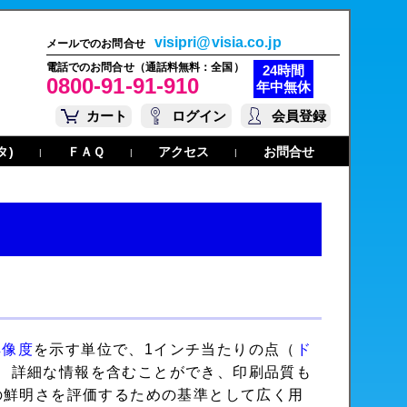
visipri@visia.co.jp
メールでのお問合せ
電話でのお問合せ（通話料無料：全国）
24時間
0800-91-91-910
年中無休
カート
ログイン
会員登録
タ)
ＦＡＱ
アクセス
お問合せ
|
|
|
解像度
を示す単位で、1インチ当たりの点（
ド
、詳細な情報を含むことができ、印刷品質も
の鮮明さを評価するための基準として広く用