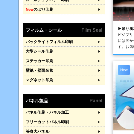
New
のぼり印刷
▶吊り看
フィルム・シール
Film Seal
ビジプリ
には欠か
バックライトフィルム印刷
す。お気
大型シール印刷
ステッカー印刷
New
壁紙・壁面装飾
マグネット印刷
パネル製品
Panel
パネル印刷・パネル加工
フリーカットパネル印刷
等身大パネル