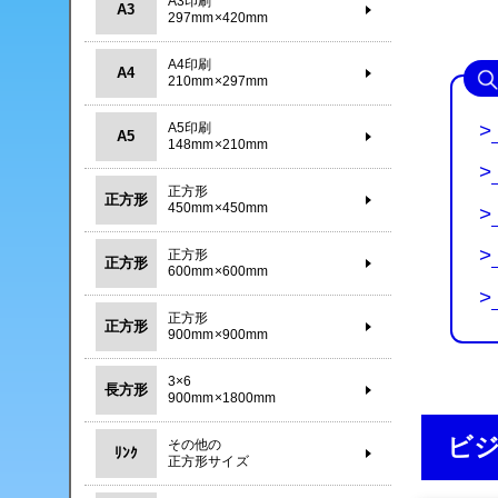
A3印刷
A3
297mm×420mm
A4印刷
A4
210mm×297mm
>
A5印刷
A5
148mm×210mm
>
正方形
正方形
450mm×450mm
>
>
正方形
正方形
600mm×600mm
>
正方形
正方形
900mm×900mm
3×6
長方形
900mm×1800mm
ビ
その他の
ﾘﾝｸ
正方形サイズ