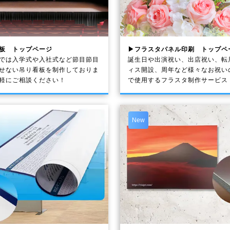
板 トップページ
▶フラスタパネル印刷 トップペ
では入学式や入社式など節目節目
誕生日や出演祝い、出店祝い、転
せない吊り看板を制作しておりま
ィス開設、周年など様々なお祝い
軽にご相談ください！
で使用するフラスタ制作サービス
New