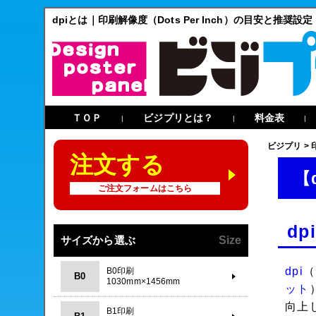
dpiとは｜印刷解像度（Dots Per Inch）の目安と推奨設定
ＴＯＰ
ビジプリとは？
料金表
|
|
|
ビジプリ
>
注文する
【
ご注文フォームはこちら
dp
サイズから選ぶ
Size
dpi
（
B0印刷
B0
1030mm×1456mm
ット
向上
B1印刷