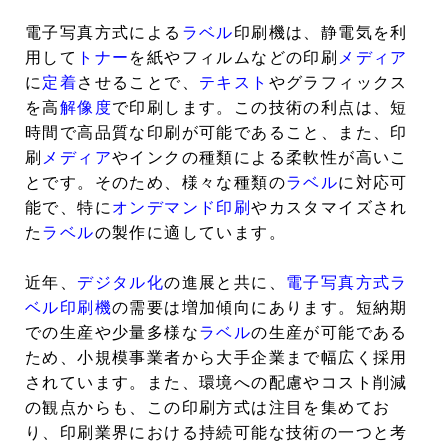
電子写真方式による
ラベル
印刷機は、静電気を利
用して
トナー
を紙やフィルムなどの印刷
メディア
に
定着
させることで、
テキスト
やグラフィックス
を高
解像度
で印刷します。この技術の利点は、短
時間で高品質な印刷が可能であること、また、印
刷
メディア
やインクの種類による柔軟性が高いこ
とです。そのため、様々な種類の
ラベル
に対応可
能で、特に
オンデマンド印刷
やカスタマイズされ
た
ラベル
の製作に適しています。
近年、
デジタル化
の進展と共に、
電子写真方式ラ
ベル印刷機
の需要は増加傾向にあります。短納期
での生産や少量多様な
ラベル
の生産が可能である
ため、小規模事業者から大手企業まで幅広く採用
されています。また、環境への配慮やコスト削減
の観点からも、この印刷方式は注目を集めてお
り、印刷業界における持続可能な技術の一つと考