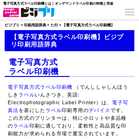
電子写真方式ラベル印刷機とは｜オンデマンドラベル印刷の特徴と用途
ビジプリ
>
印刷用語辞典
>
た行
>
【電子写真方式ラベル印刷機】
【電子写真方式ラベル印刷機】ビジプ
リ印刷用語辞典
電子写真方式
ラベル印刷機
電子写真方式ラベル印刷機
（でんししゃしんほう
しき
ラベル
いんさつき、英語:
Electrophotographic Label Printer）は、
電子写
真法
を基にした
ラベル
印刷専用の
デバイス
です。
この方式のプリンターは、特に小ロットや多品種
の
ラベル
印刷に適しており、柔軟性と高品質な印
刷能力が求められる市場で重宝されています。