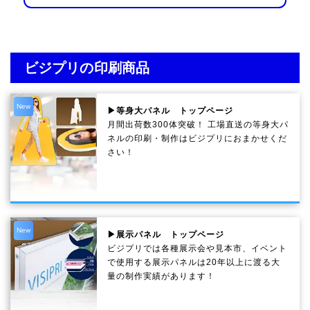
ビジプリの印刷商品
New
▶等身大パネル トップページ
月間出荷数300体突破！ 工場直送の等身大パ
ネルの印刷・制作は
ビジプリ
におまかせくだ
さい！
New
▶展示パネル トップページ
ビジプリでは各種展示会や見本市、イベント
で使用する展示パネルは20年以上に渡る大
量の制作実績があります！