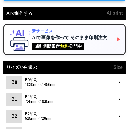
AIで制作する
AI print
新サービス
AIで画像を作って
そのまま印刷注文
▶
β版 期間限定
無料
公開中
サイズから選ぶ
Size
B0印刷
B0
1030mm×1456mm
B1印刷
B1
728mm×1030mm
B2印刷
B2
515mm×728mm