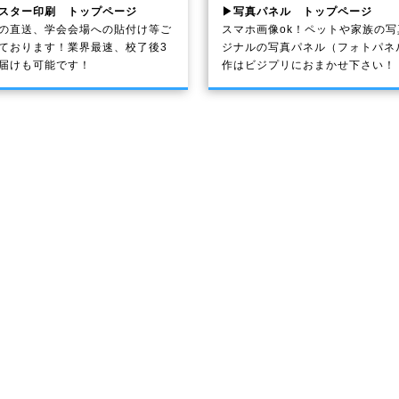
スター印刷 トップページ
▶写真パネル トップページ
の直送、学会会場への貼付け等ご
スマホ画像ok！ペットや家族の
ております！業界最速、校了後3
ジナルの写真パネル（フォトパネ
届けも可能です！
作はビジプリにおまかせ下さい！