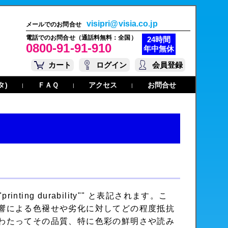
visipri@visia.co.jp
メールでのお問合せ
電話でのお問合せ（通話料無料：全国）
24時間
0800-91-91-910
年中無休
カート
ログイン
会員登録
タ)
ＦＡＱ
アクセス
お問合せ
|
|
|
printing durability"" と表記されます。こ
響による色褪せや劣化に対してどの程度抵抗
わたってその品質、特に色彩の鮮明さや読み