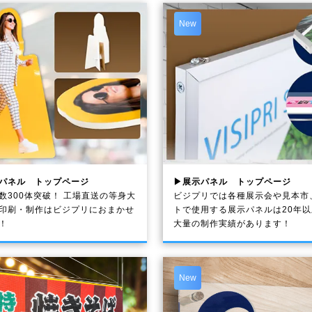
New
パネル トップページ
▶展示パネル トップページ
数300体突破！ 工場直送の等身大
ビジプリでは各種展示会や見本市
印刷・制作は
ビジプリ
におまかせ
トで使用する展示パネルは20年
！
大量の制作実績があります！
New