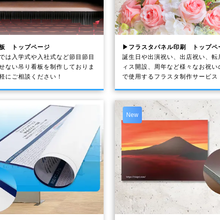
板 トップページ
▶フラスタパネル印刷 トップペ
では入学式や入社式など節目節目
誕生日や出演祝い、出店祝い、転
せない吊り看板を制作しておりま
ィス開設、周年など様々なお祝い
軽にご相談ください！
で使用するフラスタ制作サービス
New