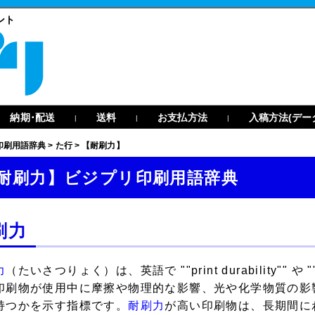
ント
納期･配送
送料
お支払方法
入稿方法(デー
|
|
|
印刷用語辞典
>
た行
>
【耐刷力】
耐刷力】ビジプリ印刷用語辞典
刷力
力
（たいさつりょく）は、英語で ""print durability"" や ""
印刷物が使用中に摩擦や物理的な影響、光や化学物質の影
持つかを示す指標です。
耐刷力
が高い印刷物は、長期間に