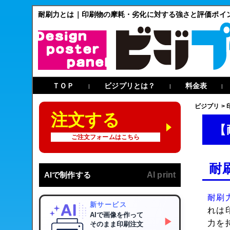
耐刷力とは｜印刷物の摩耗・劣化に対する強さと評価ポイ
ＴＯＰ
ビジプリとは？
料金表
|
|
|
ビジプリ
>
注文する
【
ご注文フォームはこちら
耐
AIで制作する
AI print
耐刷
新サービス
れは
AIで画像を作って
▶
力を
そのまま印刷注文