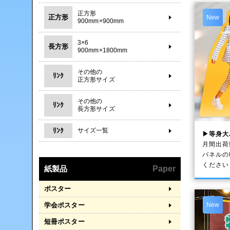
正方形
正方形
New
900mm×900mm
3×6
長方形
900mm×1800mm
その他の
ﾘﾝｸ
正方形サイズ
その他の
ﾘﾝｸ
長方形サイズ
ﾘﾝｸ
サイズ一覧
▶等身大
月間出荷
パネルの
ください
紙製品
Paper
ポスター
学会ポスター
New
短冊ポスター