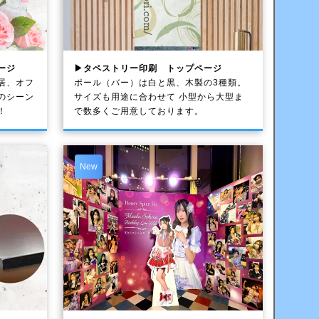
ージ
▶タペストリー印刷 トップページ
居、オフ
ポール（バー）は白と黒、木製の3種類。
のシーン
サイズも用途に合わせて 小型から大型ま
！
で数多くご用意しております。
New