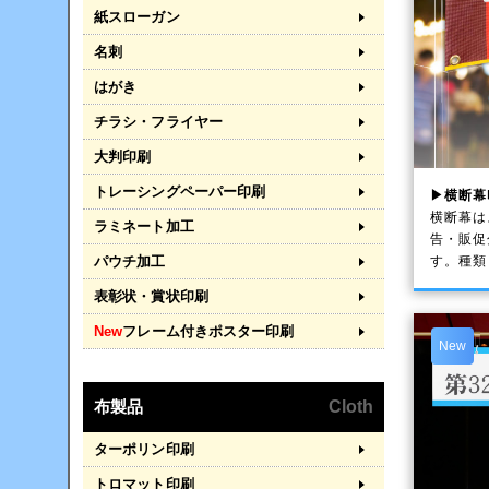
紙スローガン
名刺
はがき
チラシ・フライヤー
大判印刷
トレーシングペーパー印刷
▶横断幕
横断幕は
ラミネート加工
告・販促
す。種類
パウチ加工
表彰状・賞状印刷
New
フレーム付きポスター印刷
New
布製品
Cloth
ターポリン印刷
トロマット印刷