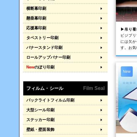
横断幕印刷
懸垂幕印刷
応援幕印刷
▶吊り看
ビジプリ
タペストリー印刷
には欠か
バナースタンド印刷
す。お気
ロールアップバナー印刷
New
のぼり印刷
New
フィルム・シール
Film Seal
バックライトフィルム印刷
大型シール印刷
ステッカー印刷
壁紙・壁面装飾