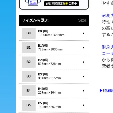
やす
β版 期間限定
無料
公開中
耐刷
サイズから選ぶ
Size
特性
の高
B0印刷
B0
する
1030mm×1456mm
B1印刷
耐刷
B1
728mm×1030mm
コー
から
B2印刷
B2
515mm×728mm
費者
B3印刷
B3
364mm×515mm
B4印刷
▶印刷
B4
257mm×364mm
B5印刷
B5
182mm×257mm