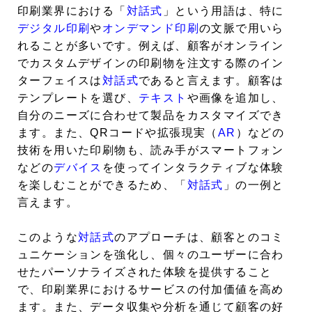
印刷業界における「
対話式
」という用語は、特に
デジタル印刷
や
オンデマンド印刷
の文脈で用いら
れることが多いです。例えば、顧客がオンライン
でカスタムデザインの印刷物を注文する際のイン
ターフェイスは
対話式
であると言えます。顧客は
テンプレートを選び、
テキスト
や画像を追加し、
自分のニーズに合わせて製品をカスタマイズでき
ます。また、QRコードや拡張現実（
AR
）などの
技術を用いた印刷物も、読み手がスマートフォン
などの
デバイス
を使ってインタラクティブな体験
を楽しむことができるため、「
対話式
」の一例と
言えます。
このような
対話式
のアプローチは、顧客とのコミ
ュニケーションを強化し、個々のユーザーに合わ
せたパーソナライズされた体験を提供すること
で、印刷業界におけるサービスの付加価値を高め
ます。また、データ収集や分析を通じて顧客の好