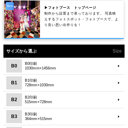
New
▶フォトブース トップページ
制作から設置まで承っております。 写真映
えするフォトスポット・フォトブースで、よ
り良い思い出作りを！
サイズから選ぶ
Size
B0印刷
B0
1030mm×1456mm
B1印刷
B1
728mm×1030mm
B2印刷
B2
515mm×728mm
B3印刷
B3
364mm×515mm