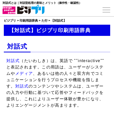
対話式とは｜対話型処理の意味とメリット（操作性・確認性）
ビジプリ
>
印刷用語辞典
>
た行
>
【対話式】
【対話式】ビジプリ印刷用語辞典
対話式
対話式
（たいわしき）は、英語で ""interactive""
と表記されます。この用語は、ユーザーがシステ
ムや
メディア
、あるいは他の人々と双方向でコミ
ュニケーションを行うプロセスや機能を指しま
す。
対話式
のコンテンツやシステムは、ユーザー
の入力や行動に基づいて応答やフィードバックを
提供し、これによりユーザー体験が豊かになり、
よりエンゲージメントが高まります。