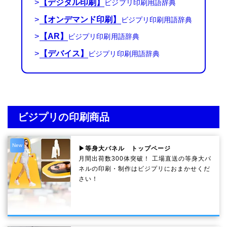
>
【デジタル印刷】
>
【オンデマンド印刷】
>
【AR】
>
【デバイス】
ビジプリの印刷商品
New
▶等身大パネル トップページ
月間出荷数300体突破！ 工場直送の等身大パ
ネルの印刷・制作は
ビジプリ
におまかせくだ
さい！