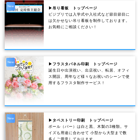
New
▶吊り看板 トップページ
ビジプリでは入学式や入社式など節目節目に
は欠かせない吊り看板を制作しております。
お気軽にご相談ください！
New
▶フラスタパネル印刷 トップページ
誕生日や出演祝い、出店祝い、転居、オフィ
ス開設、周年など様々なお祝いのシーンで使
用するフラスタ制作サービス！
New
▶タペストリー印刷 トップページ
ポール（バー）は白と黒、木製の3種類。サ
イズも用途に合わせて 小型から大型まで数
多くご用意しております。