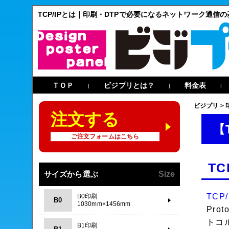
TCP/IPとは｜印刷・DTPで必要になるネットワーク通信の
ＴＯＰ
ビジプリとは？
料金表
|
|
|
ビジプリ
>
注文する
【
ご注文フォームはこちら
TC
サイズから選ぶ
Size
TCP/
B0印刷
B0
1030mm×1456mm
Pr
トコ
B1印刷