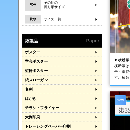
その他の
ﾘﾝｸ
長方形サイズ
ﾘﾝｸ
サイズ一覧
紙製品
Paper
ポスター
▶横断幕
学会ポスター
横断幕は
短冊ポスター
告・販促
す。種類
紙スローガン
名刺
はがき
New
チラシ・フライヤー
大判印刷
トレーシングペーパー印刷