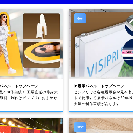
New
パネル トップページ
▶展示パネル トップページ
数300体突破！ 工場直送の等身大
ビジプリでは各種展示会や見本市
印刷・制作は
ビジプリ
におまかせ
トで使用する展示パネルは20年
！
大量の制作実績があります！
New