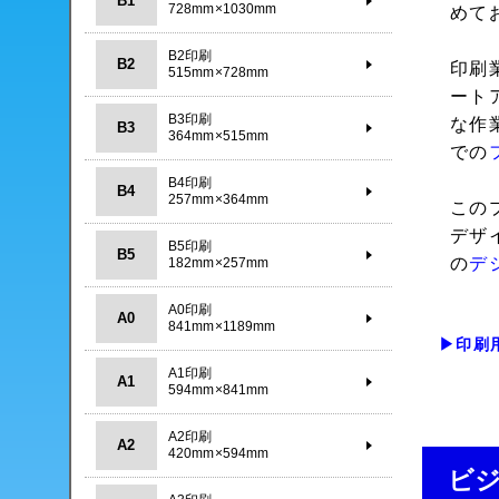
B1
728mm×1030mm
めて
B2印刷
B2
印刷
515mm×728mm
ート
B3印刷
な作
B3
364mm×515mm
での
B4印刷
B4
257mm×364mm
この
デザ
B5印刷
B5
の
デ
182mm×257mm
A0印刷
A0
841mm×1189mm
▶印刷
A1印刷
A1
594mm×841mm
A2印刷
A2
420mm×594mm
ビ