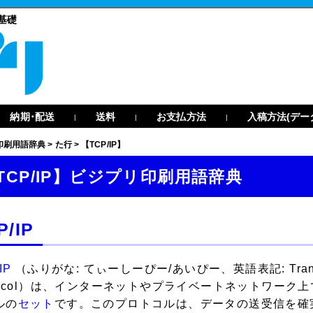
基礎
納期･配送
送料
お支払方法
入稿方法(デー
|
|
|
印刷用語辞典
>
た行
>
【TCP/IP】
TCP/IP】ビジプリ印刷用語辞典
P/IP
IP
（ふりがな: てぃーしーぴー/あいぴー、英語表記: Transmission
otocol）は、インターネットやプライベートネットワー
ルの
セット
です。このプロトコルは、データの送受信を確