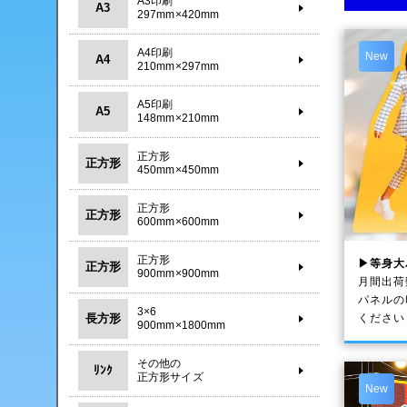
A3印刷
A3
297mm×420mm
A4印刷
New
A4
210mm×297mm
A5印刷
A5
148mm×210mm
正方形
正方形
450mm×450mm
正方形
正方形
600mm×600mm
正方形
▶等身大
正方形
900mm×900mm
月間出荷
パネルの
3×6
ください
長方形
900mm×1800mm
その他の
ﾘﾝｸ
正方形サイズ
New