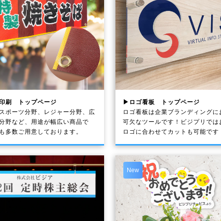
印刷 トップページ
▶ロゴ看板 トップページ
スポーツ分野、レジャー分野、広
ロゴ看板は企業ブランディングに
分野など、用途が幅広い商品で
可欠なツールです！ビジプリでは
も多数ご用意しております。
ロゴに合わせてカットも可能です
New