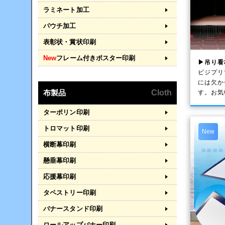
ラミネート加工
パウチ加工
表彰状・賞状印刷
New
フレーム付きポスター印刷
▶吊り看
ビジプリ
には欠か
布製品
Cloth
す。お気
ターポリン印刷
トロマット印刷
New
横断幕印刷
懸垂幕印刷
応援幕印刷
タペストリー印刷
バナースタンド印刷
ロールアップバナー印刷