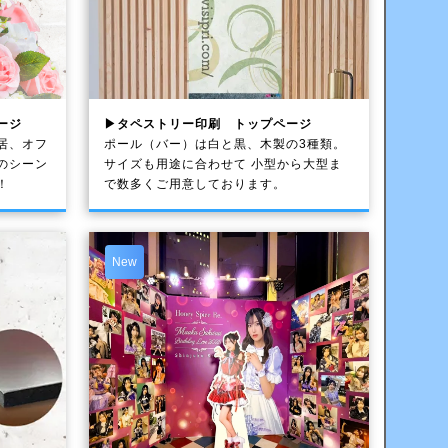
ージ
▶タペストリー印刷 トップページ
居、オフ
ポール（バー）は白と黒、木製の3種類。
のシーン
サイズも用途に合わせて 小型から大型ま
！
で数多くご用意しております。
New