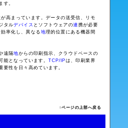
ます。
性が高まっています。データの送受信、リモ
ジタル
デバイス
とソフトウェアの
連
携が必要
を効率化し、異なる
地
理的位置にある機器間
や遠隔
地
からの印刷指示、クラウドベースの
可能となっています。
TCP/IP
は、印刷業界
重要性を日々高めています。
↑ページの上部へ戻る