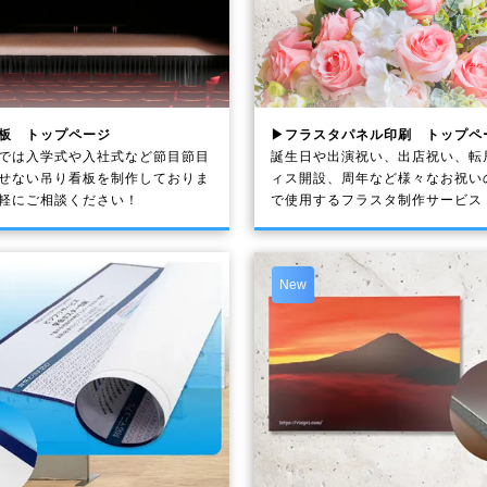
板 トップページ
▶フラスタパネル印刷 トップペ
では入学式や入社式など節目節目
誕生日や出演祝い、出店祝い、転
せない吊り看板を制作しておりま
ィス開設、周年など様々なお祝い
軽にご相談ください！
で使用するフラスタ制作サービス
New