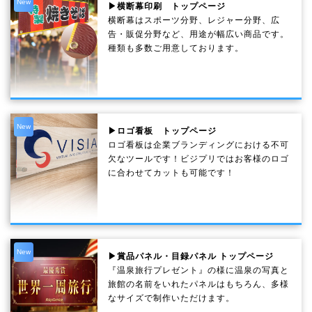
New
▶横断幕印刷 トップページ
横断幕はスポーツ分野、レジャー分野、広
告・販促分野など、用途が幅広い商品です。
種類も多数ご用意しております。
New
▶ロゴ看板 トップページ
ロゴ看板は企業ブランディングにおける不可
欠なツールです！ビジプリではお客様のロゴ
に合わせてカットも可能です！
New
▶賞品パネル・目録パネル トップページ
『温泉旅行プレゼント』の様に温泉の写真と
旅館の名前をいれたパネルはもちろん、多様
なサイズで制作いただけます。