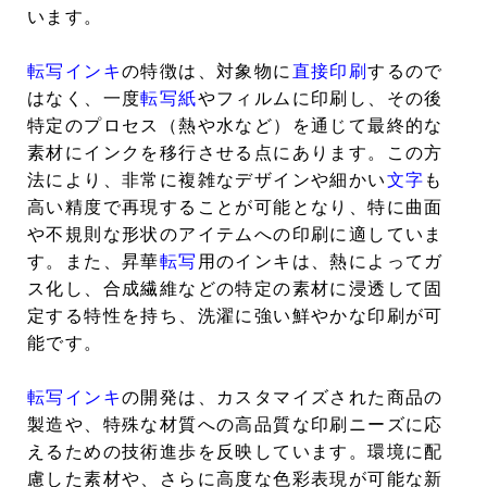
います。
転写インキ
の特徴は、対象物に
直接印刷
するので
はなく、一度
転写紙
やフィルムに印刷し、その後
特定のプロセス（熱や水など）を通じて最終的な
素材にインクを移行させる点にあります。この方
法により、非常に複雑なデザインや細かい
文字
も
高い精度で再現することが可能となり、特に曲面
や不規則な形状のアイテムへの印刷に適していま
す。また、昇華
転写
用のインキは、熱によってガ
ス化し、合成繊維などの特定の素材に浸透して固
定する特性を持ち、洗濯に強い鮮やかな印刷が可
能です。
転写インキ
の開発は、カスタマイズされた商品の
製造や、特殊な材質への高品質な印刷ニーズに応
えるための技術進歩を反映しています。環境に配
慮した素材や、さらに高度な色彩表現が可能な新