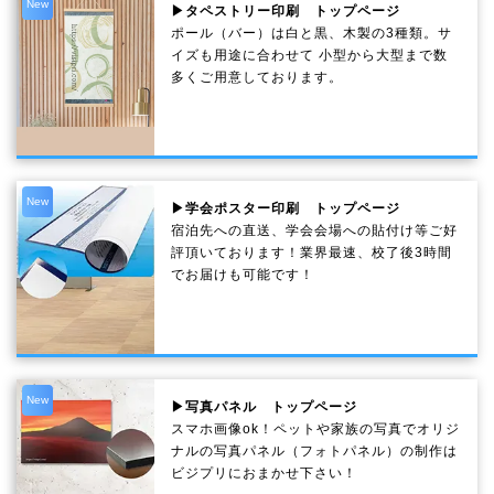
New
▶タペストリー印刷 トップページ
ポール（バー）は白と黒、木製の3種類。サ
イズも用途に合わせて 小型から大型まで数
多くご用意しております。
New
▶学会ポスター印刷 トップページ
宿泊先への直送、学会会場への貼付け等ご好
評頂いております！業界最速、校了後3時間
でお届けも可能です！
New
▶写真パネル トップページ
スマホ画像ok！ペットや家族の写真でオリジ
ナルの写真パネル（フォトパネル）の制作は
ビジプリにおまかせ下さい！