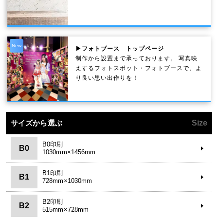
New
▶フォトブース トップページ
制作から設置まで承っております。 写真映
えするフォトスポット・フォトブースで、よ
り良い思い出作りを！
サイズから選ぶ
Size
B0印刷
B0
1030mm×1456mm
B1印刷
B1
728mm×1030mm
B2印刷
B2
515mm×728mm