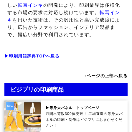
しい
転写インキ
の開発により、印刷業界は多様化
する市場の要求に対応し続けています。
転写イン
キ
を用いた技術は、その汎用性と高い完成度によ
り、広告からファッション、インテリア製品ま
で、幅広い分野で利用されています。
▶印刷用語辞典TOPへ戻る
↑ページの上部へ戻る
ビジプリの印刷商品
New
▶等身大パネル トップページ
月間出荷数300体突破！ 工場直送の等身大パ
ネルの印刷・制作は
ビジプリ
におまかせくだ
さい！