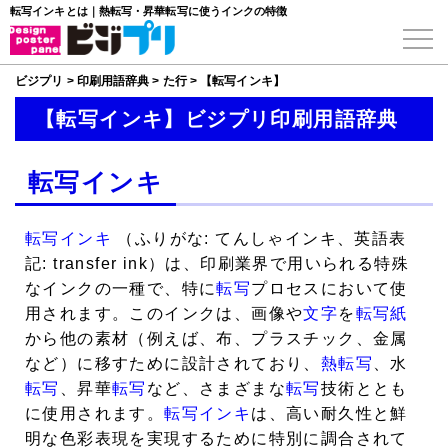
転写インキとは｜熱転写・昇華転写に使うインクの特徴
ビジプリ
>
印刷用語辞典
>
た行
>
【転写インキ】
【転写インキ】ビジプリ印刷用語辞典
転写インキ
転写インキ
（ふりがな: てんしゃインキ、英語表
記: transfer ink）は、印刷業界で用いられる特殊
なインクの一種で、特に
転写
プロセスにおいて使
用されます。このインクは、画像や
文字
を
転写紙
から他の素材（例えば、布、プラスチック、金属
など）に移すために設計されており、
熱転写
、水
転写
、昇華
転写
など、さまざまな
転写
技術ととも
に使用されます。
転写インキ
は、高い耐久性と鮮
明な色彩表現を実現するために特別に調合されて