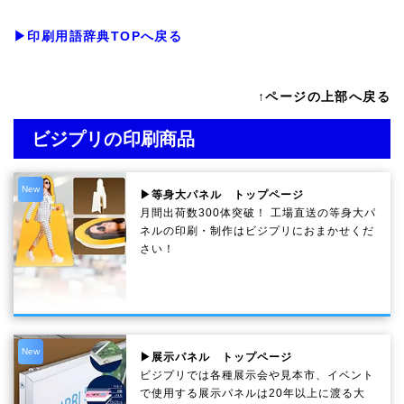
▶印刷用語辞典TOPへ戻る
↑ページの上部へ戻る
ビジプリの印刷商品
New
▶等身大パネル トップページ
月間出荷数300体突破！ 工場直送の等身大パ
ネルの印刷・制作は
ビジプリ
におまかせくだ
さい！
New
▶展示パネル トップページ
ビジプリでは各種展示会や見本市、イベント
で使用する展示パネルは20年以上に渡る大