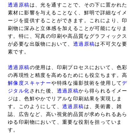
透過原稿
は、光を通すことで、その下に置かれた
素材に影響を与えることなく、鮮明で詳細なイメ
ージを提供することができます。これにより、印
刷物に深みと立体感を加えることが可能になりま
す。特に、写真の印刷や高品質なグラフィックス
が必要な出版物において、
透過原稿
は不可欠な要
素です。
透過原稿
の使用は、印刷プロセスにおいて、色彩
の再現性と精度を高めるためにも役立ちます。高
解像度
スキャナー
や特殊な撮影技術を使用して
デ
ジタル化
された後、
透過原稿
から得られるイメー
ジは、色鮮やかでリアルな印刷結果を実現しま
す。このようにして、
透過原稿
は、美術書、雑
誌、広告など、高い視覚的品質が求められるあら
ゆる印刷物において、重要な役割を担っていま
す。