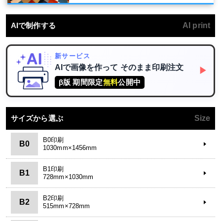
AIで制作する
AI print
新サービス
AIで画像を作って
そのまま印刷注文
▶
β版 期間限定
無料
公開中
サイズから選ぶ
Size
B0印刷
B0
1030mm×1456mm
B1印刷
B1
728mm×1030mm
B2印刷
B2
515mm×728mm