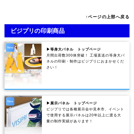
↑ページの上部へ戻る
ビジプリの印刷商品
New
▶等身大パネル トップページ
月間出荷数300体突破！ 工場直送の等身大パ
ネルの印刷・制作は
ビジプリ
におまかせくだ
さい！
New
▶展示パネル トップページ
ビジプリでは各種展示会や見本市、イベント
で使用する展示パネルは20年以上に渡る大
量の制作実績があります！