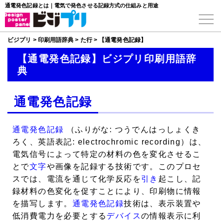
通電発色記録とは｜電気で発色させる記録方式の仕組みと用途
ビジプリ
>
印刷用語辞典
>
た行
>
【通電発色記録】
【通電発色記録】ビジプリ印刷用語辞
典
通電発色記録
通電発色記録
（ふりがな: つうでんはっしょくき
ろく、英語表記: electrochromic recording）は、
電気信号によって特定の材料の色を変化させるこ
とで
文字
や画像を記録する技術です。このプロセ
スでは、電流を通じて化学反応を
引き
起こし、記
録材料の色変化を促すことにより、印刷物に情報
を描写します。
通電発色記録
技術は、表示装置や
低消費電力を必要とする
デバイス
の情報表示に利