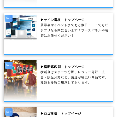
New
▶サイン看板 トップページ
展示会やイベントまであと数日・・・でもビ
ジプリなら間に合います！ブースパネルや装
飾はお任せください！
New
▶横断幕印刷 トップページ
横断幕はスポーツ分野、レジャー分野、広
告・販促分野など、用途が幅広い商品です。
種類も多数ご用意しております。
New
▶ロゴ看板 トップページ