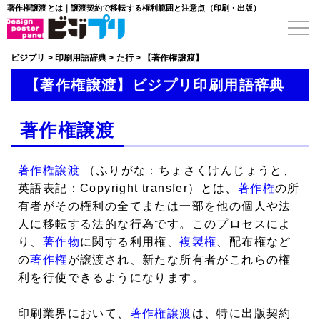
著作権譲渡とは｜譲渡契約で移転する権利範囲と注意点（印刷・出版）
ビジプリ
>
印刷用語辞典
>
た行
>
【著作権譲渡】
【著作権譲渡】ビジプリ印刷用語辞典
著作権譲渡
著作権譲渡
（ふりがな：ちょさくけんじょうと、
英語表記：Copyright transfer）とは、
著作権
の所
有者がその権利の全てまたは一部を他の個人や法
人に移転する法的な行為です。このプロセスによ
り、
著作物
に関する利用権、
複製権
、配布権など
の
著作権
が譲渡され、新たな所有者がこれらの権
利を行使できるようになります。
印刷業界において、
著作権譲渡
は、特に出版契約