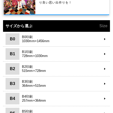
り良い思い出作りを！
サイズから選ぶ
Size
B0印刷
B0
1030mm×1456mm
B1印刷
B1
728mm×1030mm
B2印刷
B2
515mm×728mm
B3印刷
B3
364mm×515mm
B4印刷
B4
257mm×364mm
B5印刷