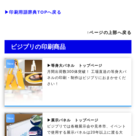
▶印刷用語辞典TOPへ戻る
↑ページの上部へ戻る
ビジプリの印刷商品
New
▶等身大パネル トップページ
月間出荷数300体突破！ 工場直送の等身大パ
ネルの印刷・制作は
ビジプリ
におまかせくだ
さい！
New
▶展示パネル トップページ
ビジプリでは各種展示会や見本市、イベント
で使用する展示パネルは20年以上に渡る大