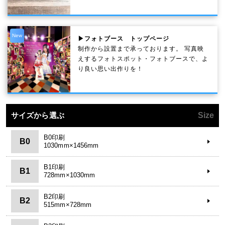
New
▶フォトブース トップページ
制作から設置まで承っております。 写真映
えするフォトスポット・フォトブースで、よ
り良い思い出作りを！
サイズから選ぶ
Size
B0印刷
B0
1030mm×1456mm
B1印刷
B1
728mm×1030mm
B2印刷
B2
515mm×728mm