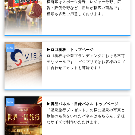
横断幕はスポーツ分野、レジャー分野、広
告・販促分野など、用途が幅広い商品です。
種類も多数ご用意しております。
New
▶ロゴ看板 トップページ
ロゴ看板は企業ブランディングにおける不可
欠なツールです！ビジプリではお客様のロゴ
に合わせてカットも可能です！
New
▶賞品パネル・目録パネル トップページ
『温泉旅行プレゼント』の様に温泉の写真と
旅館の名前をいれたパネルはもちろん、多様
なサイズで制作いただけます。