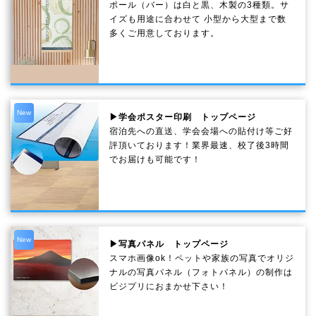
ポール（バー）は白と黒、木製の3種類。サ
イズも用途に合わせて 小型から大型まで数
多くご用意しております。
New
▶学会ポスター印刷 トップページ
宿泊先への直送、学会会場への貼付け等ご好
評頂いております！業界最速、校了後3時間
でお届けも可能です！
New
▶写真パネル トップページ
スマホ画像ok！ペットや家族の写真でオリジ
ナルの写真パネル（フォトパネル）の制作は
ビジプリにおまかせ下さい！