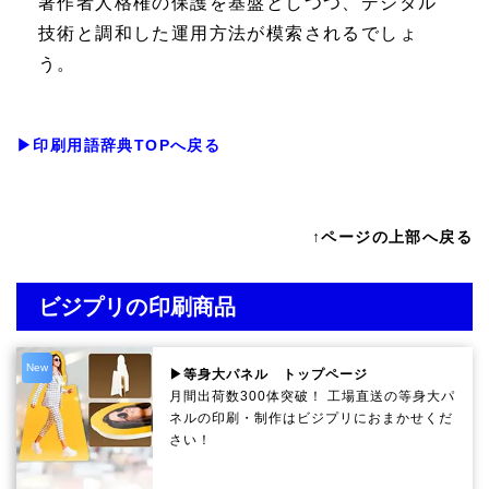
著作者人格権の保護を基盤としつつ、デジタル
技術と調和した運用方法が模索されるでしょ
う。
▶印刷用語辞典TOPへ戻る
↑ページの上部へ戻る
ビジプリの印刷商品
New
▶等身大パネル トップページ
月間出荷数300体突破！ 工場直送の等身大パ
ネルの印刷・制作は
ビジプリ
におまかせくだ
さい！