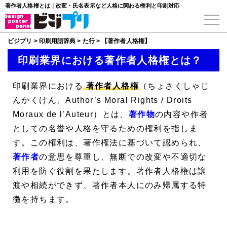
著作者人格権とは｜改変・氏名表示など人格に関わる権利と印刷対応
ビジプリ
>
印刷用語辞典
>
た行
>
【著作者人格権】
印刷業界における著作者人格権とは？
印刷業界における
著作者人格権
（ちょさくしゃじ
んかくけん、
Author’s Moral Rights
/
Droits
Moraux de l’Auteur
）とは、
著作物
の内容や作者
としての名誉や人格を守るための権利を指しま
す。この権利は、著作権法に基づいて認められ、
著作者
の意思を尊重し、無断での改変や不適切な
利用を防ぐ役割を果たします。著作者人格権は譲
渡や相続ができず、著作者本人にのみ帰属する特
徴を持ちます。