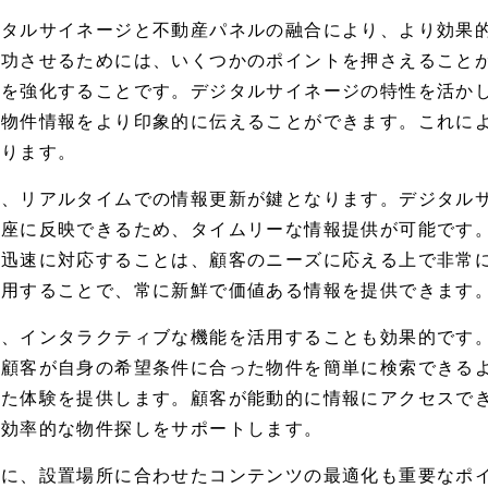
ジタルサイネージと不動産パネルの融合により、より効果
成功させるためには、いくつかのポイントを押さえること
トを強化することです。デジタルサイネージの特性を活か
、物件情報をより印象的に伝えることができます。これに
なります。
に、リアルタイムでの情報更新が鍵となります。デジタル
即座に反映できるため、タイムリーな情報提供が可能です
に迅速に対応することは、顧客のニーズに応える上で非常
活用することで、常に新鮮で価値ある情報を提供できます
た、インタラクティブな機能を活用することも効果的です
、顧客が自身の希望条件に合った物件を簡単に検索できる
れた体験を提供します。顧客が能動的に情報にアクセスで
、効率的な物件探しをサポートします。
らに、設置場所に合わせたコンテンツの最適化も重要なポ