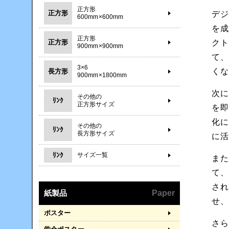
正方形
正方形
デ
600mm×600mm
を
正方形
ク
正方形
900mm×900mm
て
3×6
く
長方形
900mm×1800mm
次
その他の
ﾘﾝｸ
正方形サイズ
を
化
その他の
ﾘﾝｸ
長方形サイズ
に
ﾘﾝｸ
サイズ一覧
ま
て
さ
紙製品
Paper
せ
ポスター
さ