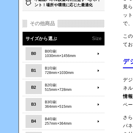
ント！場所や環境に応じた最適化
見
ッ
その他商品
で
こ
サイズから選ぶ
Size
て
B0印刷
B0
1030mm×1456mm
デ
B1印刷
B1
728mm×1030mm
デ
B2印刷
B2
ネ
515mm×728mm
情
B3印刷
B3
ペ
364mm×515mm
さ
B4印刷
B4
257mm×364mm
パ