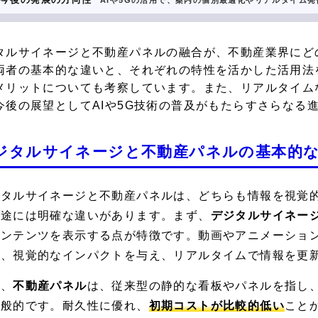
AIや5Gの活用で、案内の個別最適化やリアルタイム
タルサイネージと
不動産パネル
の融合が、不動産業界にど
両者の基本的な違いと、それぞれの特性を活かした活用法
メリットについても考察しています。また、リアルタイム
今後の展望としてAIや5G技術の普及がもたらすさらなる
ジタルサイネージと不動産パネルの基本的
ジタルサイネージと不動産パネルは、どちらも情報を視覚
用途には明確な違いがあります。まず、
デジタルサイネー
コンテンツを表示する点が特徴です。動画やアニメーショ
で、視覚的なインパクトを与え、リアルタイムで情報を更
方、
不動産パネル
は、従来型の静的な看板やパネルを指し
一般的です。耐久性に優れ、
初期コストが比較的低い
こと