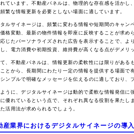
されています。不動産パネルは、物理的な存在感を活かし
、頻繁な情報更新を必要としない場面に適しています。
ジタルサイネージは、頻繁に変わる情報や短期間のキャン
や価格変動、最新の物件情報を即座に反映することが求め
に応じたパーソナライズされた広告を表示することで、よ
かし、電力消費や初期投資、維持費が高くなる点がデメリ
して、不動産パネルは、情報更新の柔軟性には限りがある
いことから、長期間にわたり一定の情報を提供する場面で
、シンプルで明確なメッセージを伝えるのに適しており、
のように、デジタルサイネージは動的で柔軟な情報発信に
供に優れているという点で、それぞれ異なる役割を果たし
せた活用法が求められるでしょう。
動産業界におけるデジタルサイネージの導