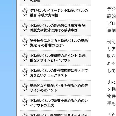
の影響
デ
デジタルサイネージと不動産パネルの
融合 今後の方向性
静
プ
不動産パネルの効果的な活用方法 物
件販売や賃貸における成功事例
事
物件紹介における不動産パネルの効果
例
測定 その影響力とは？
リ
不動産パネル作成時のポイント 効果
味
的なデザインとレイアウト
れ
し
不動産パネルの制作依頼時に押さえて
おきたいチェックリスト
ま
効果的な不動産パネルを作るためのデ
を
ザインのポイント
物
不動産パネルで反響を高めるためのレ
手
イアウトの工夫
さ
不動産パネル設置時に注意すべきポイ