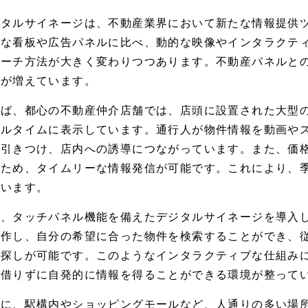
ジタルサイネージは、不動産業界において新たな情報提供
的な看板や広告パネルに比べ、動的な映像やインタラクテ
ローチ方法が大きく変わりつつあります。不動産パネルと
例が増えています。
えば、都心の不動産仲介店舗では、店頭に設置された大型
アルタイムに表示しています。通行人が物件情報を動画や
を引きつけ、店内への誘導につながっています。また、価
るため、タイムリーな情報発信が可能です。これにより、
ています。
た、タッチパネル機能を備えたデジタルサイネージを導入
操作し、自分の希望に合った物件を検索することができ、
件探しが可能です。このようなインタラクティブな仕組み
を借りずに自発的に情報を得ることができる環境が整って
らに、駅構内やショッピングモールなど、人通りの多い場