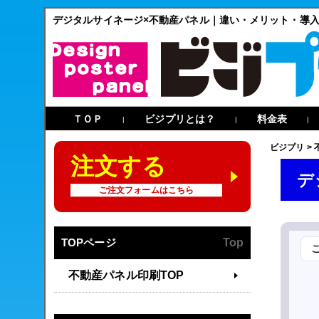
デジタルサイネージ×不動産パネル｜違い・メリット・導
ＴＯＰ
ビジプリとは？
料金表
|
|
|
ビジプリ
>
注文する
デ
ご注文フォームはこちら
TOPページ
Top
不動産パネル印刷TOP