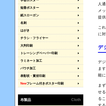
学会ポスター
人
短冊ポスター
メ
紙スローガン
提
名刺
こ
はがき
に
チラシ・フライヤー
大判印刷
デ
トレーシングペーパー印刷
ラミネート加工
デ
パウチ加工
ま
能
表彰状・賞状印刷
New
フレーム付きポスター印刷
ま
せ
る
布製品
Cloth
す