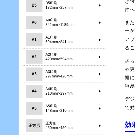
き
B5印刷
B5
182mm×257mm
件
A0印刷
ま
A0
841mm×1189mm
ー
A1印刷
ア
A1
594mm×841mm
る
A2印刷
A2
420mm×594mm
さら
や
A3印刷
A3
297mm×420mm
幅
容
A4印刷
A4
210mm×297mm
デ
A5印刷
で
A5
148mm×210mm
効
正方形
正方形
450mm×450mm