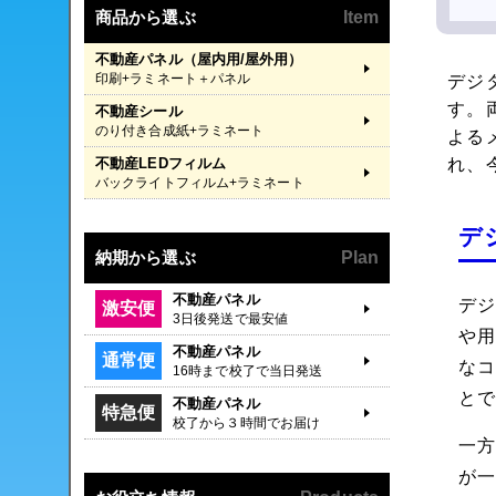
商品から選ぶ
Item
不動産パネル（屋内用/屋外用）
印刷+ラミネート＋パネル
デジ
す。
不動産シール
のり付き合成紙+ラミネート
よる
不動産LEDフィルム
れ、
バックライトフィルム+ラミネート
デ
納期から選ぶ
Plan
不動産パネル
デ
激安便
3日後発送で最安値
や
不動産パネル
通常便
な
16時まで校了で当日発送
と
不動産パネル
特急便
校了から３時間でお届け
一
が