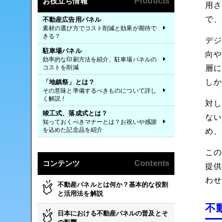
お役立ち情報
Products
用
で
不動産広告用パネル
素材の選び方でコスト削減と効果が期待で
きる？
デ
駐車場パネル
向
効率的な印刷方法を紹介、駐車場パネルの
層
コストを削減
し
「地鎮祭」とは？
その意味と準備するべきものについて詳し
く解説！
対
竣工式、落成式とは？
な
知っておくべきマナーとは？お祝いや感謝
を込めた記念品を紹介
め
こ
コンテンツ
Contents
提
わ
不動産パネルとは何か？基本的な役割
と活用法を解説
不
日本における不動産パネルの普及とそ