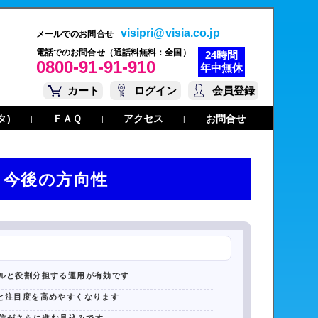
visipri@visia.co.jp
メールでのお問合せ
電話でのお問合せ（通話料無料：全国）
24時間
0800-91-91-910
年中無休
カート
ログイン
会員登録
タ)
ＦＡＱ
アクセス
お問合せ
|
|
|
 今後の方向性
ルと役割分担する運用が有効です
と注目度を高めやすくなります