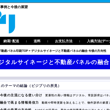
入事例と今後の展望
納期･配送
送料
お支払方法
入稿方法(デー
|
|
|
不動産パネル印刷TOP
>
デジタルサイネージと不動産パネルの融合 今後の方向性
ジタルサイネージと不動産パネルの融合
このテーマの結論（ビジプリの所見）
今後の主流になる使い分け
更新性の高い情報はデジタル、常設訴求はパネ
融合で高まる情報発信力
動画や即時更新を加えることで、物件訴求の鮮度
今後の発展の方向性