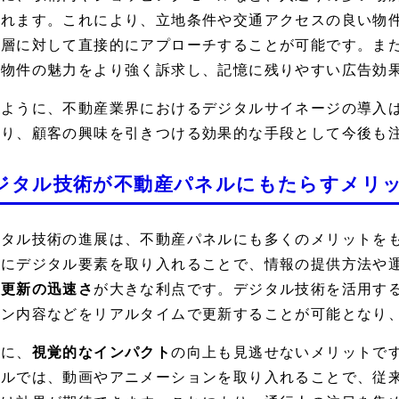
られます。これにより、立地条件や交通アクセスの良い物
ト層に対して直接的にアプローチすることが可能です。ま
、物件の魅力をより強く訴求し、記憶に残りやすい広告効
のように、不動産業界におけるデジタルサイネージの導入
おり、顧客の興味を引きつける効果的な手段として今後も
ジタル技術が不動産パネルにもたらすメリ
ジタル技術の進展は、不動産パネルにも多くのメリットを
ルにデジタル要素を取り入れることで、情報の提供方法や
報更新の迅速さ
が大きな利点です。デジタル技術を活用す
ーン内容などをリアルタイムで更新することが可能となり
らに、
視覚的なインパクト
の向上も見逃せないメリットで
ネルでは、動画やアニメーションを取り入れることで、従