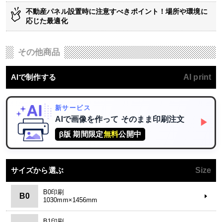
不動産パネル設置時に注意すべきポイント！場所や環境に
応じた最適化
その他商品
AIで制作する
AI print
新サービス
AIで画像を作って
そのまま印刷注文
▶
β版 期間限定
無料
公開中
サイズから選ぶ
Size
B0印刷
B0
1030mm×1456mm
B1印刷