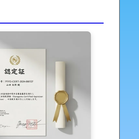
その特徴
あり
を両立
在感が魅力
選び
トのコツ
注意
期の話
ット