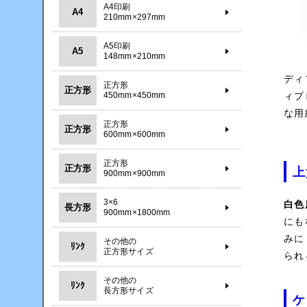
A4印刷
A4
210mm×297mm
A5印刷
A5
148mm×210mm
ディ
正方形
正方形
ィプ
450mm×450mm
な用
正方形
正方形
600mm×600mm
正方形
正方形
上
900mm×900mm
3×6
白色
長方形
900mm×1800mm
にも
みに
その他の
ﾘﾝｸ
正方形サイズ
られ
その他の
ﾘﾝｸ
長方形サイズ
ケ