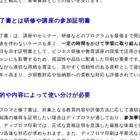
など幅広く、重要書類としての扱いを受けます。
了書とは研修や講座の参加証明書
了書」は、講座やセミナー、研修などのプログラムを最後まで受
験を伴わないケースも多く、
一定の時間をかけて学習に取り組ん
目を示す証明書として、ビジネス研修や教育講座の現場で活用さ
ョンにも影響するため、視認性や品位に配慮した印刷が重要です
ながら適切な用紙を選定し、見やすく信頼性のある資料として提
年々高まり、少部数対応や短納期への柔軟な対応も評価されてい
的や内容によって使い分けが必要
プロマと修了書は、対象となる教育内容や評価方法に応じて適切
知識の修得を証明したい場合はディプロマが適しており、
参加事
。ディプロマ印刷では、正式な資格証明を意識した厳格な体裁と
つ迅速な対応が求められます。また、ディプロマ印刷は卒業式な