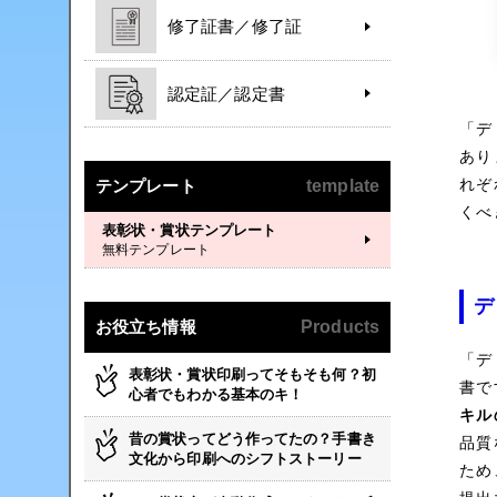
修了証書／修了証
認定証／認定書
「デ
あり
れぞ
テンプレート
template
くべ
表彰状・賞状テンプレート
無料テンプレート
デ
お役立ち情報
Products
「デ
表彰状・賞状印刷ってそもそも何？初
書で
心者でもわかる基本のキ！
キル
昔の賞状ってどう作ってたの？手書き
品質
文化から印刷へのシフトストーリー
ため