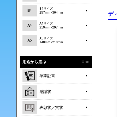
B4サイズ
B4
デ
257mm×364mm
A4サイズ
A4
210mm×297mm
A5サイズ
A5
148mm×210mm
用途から選ぶ
Use
卒業証書
感謝状
表彰状／賞状