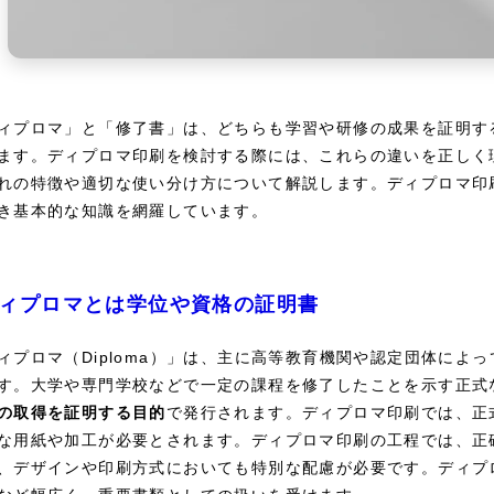
オフセット印刷との違いとは？
加工やオプションで納期が変わ
印刷前に確認したい納期の目安
トラブルを防ぐ！ディプロマ印刷のチ
ィプロマ」と「修了書」は、どちらも学習や研修の成果を証明す
ます。ディプロマ印刷を検討する際には、これらの違いを正しく
誤字脱字・名前の確認
れの特徴や適切な使い分け方について解説します。ディプロマ印
日付と番号の整合性
き基本的な知識を網羅しています。
レイアウトの最終確認
ロゴ・サインの画質チェック
まとめ
ィプロマとは学位や資格の証明書
ィプロマ（Diploma）」は、主に高等教育機関や認定団体によ
す。大学や専門学校などで一定の課程を修了したことを示す正式
の取得を証明する目的
で発行されます。ディプロマ印刷では、正
な用紙や加工が必要とされます。ディプロマ印刷の工程では、正
、デザインや印刷方式においても特別な配慮が必要です。ディプ