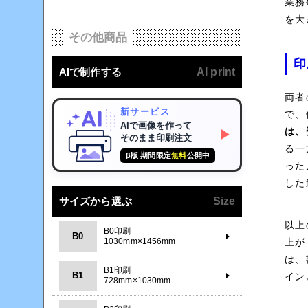
業務
を大
その他商品
印
AIで制作する
AI print
両者
新サービス
で、
AIで画像を作って
は、
▶
そのまま印刷注文
る一
β版 期間限定
無料
公開中
った
した
サイズから選ぶ
Size
以上
B0印刷
B0
上が
1030mm×1456mm
は、
B1印刷
B1
イン
728mm×1030mm