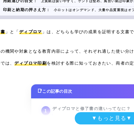
用紙選びの目安：
上質紙は扱いやすく、ケントは堅め、風合い紙は印象が
印刷と納期の押さえ方：
小ロットはオンデマンド、大量や品質重視はオ
了書
」と「
ディプロマ
」は、どちらも学びの成果を証明する文書
元の機関や対象となる教育内容によって、それぞれ適した使い分
事では、
ディプロマ印刷
を検討する際に知っておきたい、両者の
この記事の目次
ディプロマと修了書の違いってなに？
▼もっと見る▼
ディプロマとは学位や資格の証
修了書とは研修や講座の参加証
目的や内容によって使い分けが