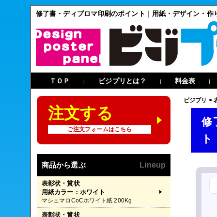
修了書・ディプロマ印刷のポイント｜用紙・デザイン・作
ＴＯＰ
ビジプリとは？
料金表
|
|
|
ビジプリ
>
注文する
修
ご注文フォームはこちら
ト
商品から選ぶ
Lineup
表彰状・賞状
用紙カラー：ホワイト
マシュマロCoCホワイト紙 200Kg
表彰状・賞状