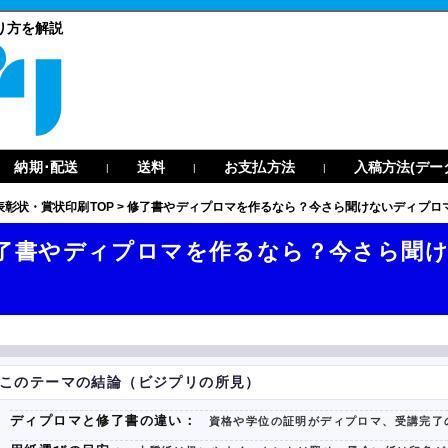
り方を解説
納期･配送
送料
お支払方法
入稿方法(デー
|
|
|
表彰状・賞状印刷TOP
>
修了書やディプロマを作るなら？今さら聞けないディプロ
了書やディプロマを作るなら？今さら聞
このテーマの結論（ビジプリの所見）
ディプロマと修了書の違い：
資格や学位の証明がディプロマ、受講完了