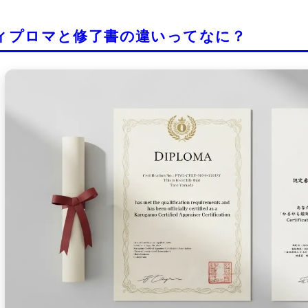
印刷仕様にも違いがある
ィプロマと修了書の違いってなに？
ディプロマ印刷でよく使われる用紙と
上質紙はシンプルかつ実用的
ケント紙は硬質でフォーマル感
マーメイド紙は風合いと高級感
ヴァンヌーボ紙はアート性と存
印刷の仕上がりを左右する用紙
見た目が決まる！フォントとレイアウ
フォントは「格調高く」が基本
文字サイズと行間のバランスに
中央配置は定番で美しく決まる
強調ポイントは絞るのがコツ
仕上がりを左右する細部の調整
オーダー前に確認したい印刷方法と納
オンデマンド印刷の特徴とメリ