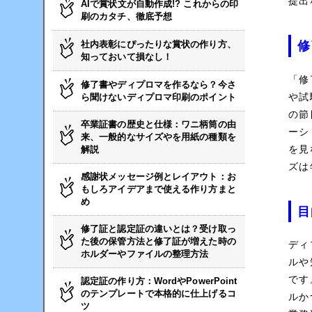
提出
AIで賞状文が自動作成!? これからの印
刷のカタチ、徹底予想
社内表彰にぴったりな賞状の作り方、
修
知っておいて損なし！
「修
修了書やディプロマを作るなら？今さ
や試
ら聞けないディプロマ印刷のポイント
の節
卒業証書の歴史と仕様：ワニ柄筒の由
ーシ
来、一般的なサイズやを用紙の種類を
を見
解説
ズは
感謝状メッセージ例とレイアウト：お
もしろアイデアまで使える作り方まと
め
目
修了証と認定証の違いとは？受け取っ
た後の保管方法と修了証が増えた時の
ディ
ホルダーやファイルの整理方法
ルや
です
認定証の作り方：WordやPowerPoint
のテンプレートで本格的に仕上げるコ
ルか
ツ