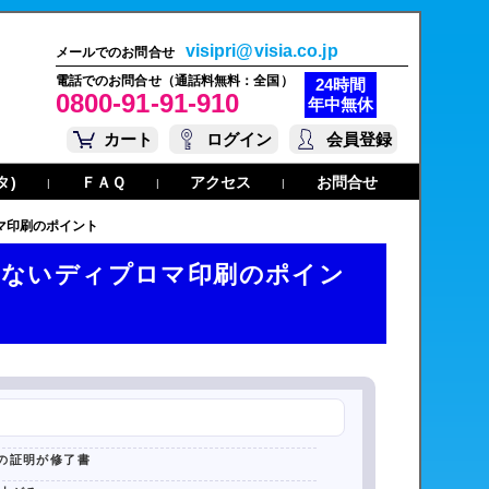
visipri@visia.co.jp
メールでのお問合せ
電話でのお問合せ（通話料無料：全国）
24時間
0800-91-91-910
年中無休
カート
ログイン
会員登録
タ)
ＦＡＱ
アクセス
お問合せ
|
|
|
マ印刷のポイント
けないディプロマ印刷のポイン
の証明が修了書