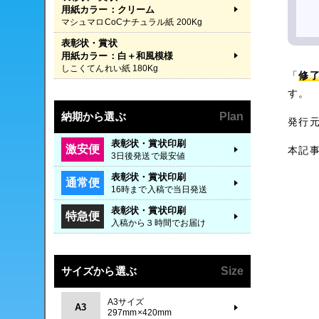
用紙カラー：クリーム
マシュマロCoCナチュラル紙 200Kg
表彰状・賞状
用紙カラー：白＋和風模様
しこくてんれい紙 180Kg
「
修
す。
納期から選ぶ
Plan
発行
表彰状・賞状印刷
激安便
本記
3日後発送で最安値
表彰状・賞状印刷
通常便
16時まで入稿で当日発送
表彰状・賞状印刷
特急便
入稿から３時間でお届け
サイズから選ぶ
Size
A3サイズ
A3
297mm×420mm