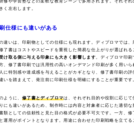
研修や学習塾などの柔軟な教育シーンで多用されます。それぞれ
きく左右します。
刷仕様にも違いがある
の違いは、印刷物としての仕様にも現れます。ディプロマでは、
修了書はコストやスピードを重視した簡易な仕上がりが選ばれる
受け取る側に与える印象にも大きく影響します
。ディプロマ印刷
方、修了書印刷では汎用性の高いオンデマンド印刷が多く用いら
人に特別感や達成感を与えることがカギとなり、修了書印刷の評
違いを踏まえて、発注前に印刷仕様を明確にすることが重要です
のように、
修了書とディプロマ
は、それぞれ目的や役割に応じて
りにも違いがあるため、制作時には内容と対象者に応じた適切な
書類としての信頼性と見た目の格式が必要不可欠です。一方、修
と運用がポイントとなります。用途に合わせた印刷戦略を立てる