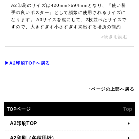
A2印刷のサイズは420mm×594mmとなり、『使い勝
手の良いポスター』として頻繁に使用されるサイズに
なります。 A3サイズを縦にして、2枚並べたサイズで
すので、大きすぎず小さすぎず掲出する場所の制約も
受けにくいサイズです。 A2印刷は、掲示板用のポス
>続きを読む
ターや折り畳んで郵送で配布するポスターとして使用
されることも多いです。 A2サイズに印刷したポスタ
ーをパネル加工し、展示パネルや説明パネルとして使
用する場合もあります。
▶A2印刷TOPへ戻る
↑ページの上部へ戻る
TOPページ
Top
A2印刷TOP
A2印刷（各種用紙）