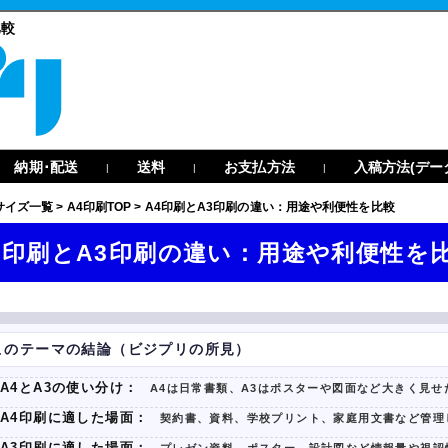
比較
納期･配送
送料
お支払方法
入稿方法(デー
|
|
|
サイズ一覧
>
A4印刷TOP
>
A4印刷とA3印刷の違い：用途や利便性を比較
4印刷とA3印刷の違い：用途や利便性を
このテーマの結論（ビジプリの所見）
A4とA3の使い分け：
A4は日常書類、A3はポスターや図面など大きく見せ
A4印刷に適した場面：
契約書、資料、学校プリント、家庭用文書など管理
A3印刷に適した場面：