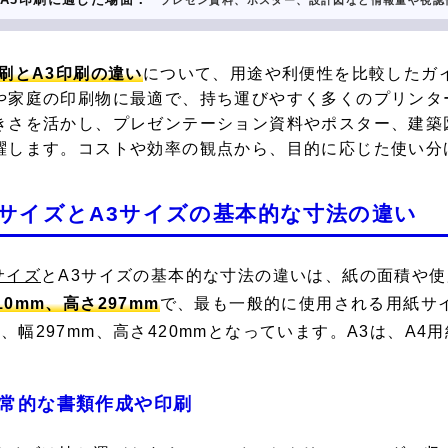
プレゼン資料、ポスター、設計図など情報量や視認
印刷とA3印刷の違い
について、用途や利便性を比較したガ
や家庭の印刷物に最適で、持ち運びやすく多くのプリンタ
きさを活かし、プレゼンテーション資料やポスター、建築
躍します。コストや効率の観点から、目的に応じた使い分
4サイズとA3サイズの基本的な寸法の違い
サイズ
とA3サイズの基本的な寸法の違いは、紙の面積や
10mm、高さ297mm
で、最も一般的に使用される用紙サ
、幅297mm、高さ420mmとなっています。A3は、A
。
常的な書類作成や印刷