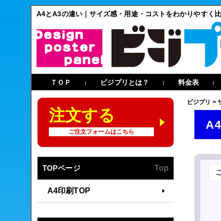
A4とA3の違い｜サイズ感・用途・コストをわかりやすく
ＴＯＰ
ビジプリとは？
料金表
|
|
|
ビジプリ
>
注文する
A
ご注文フォームはこちら
TOPページ
Top
A4印刷TOP