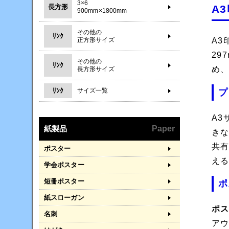
3×6
A
長方形
900mm×1800mm
その他の
ﾘﾝｸ
正方形サイズ
A3
29
その他の
ﾘﾝｸ
め
長方形サイズ
ﾘﾝｸ
サイズ一覧
プ
A3
紙製品
Paper
き
共
ポスター
え
学会ポスター
短冊ポスター
ポ
紙スローガン
ポ
名刺
ア