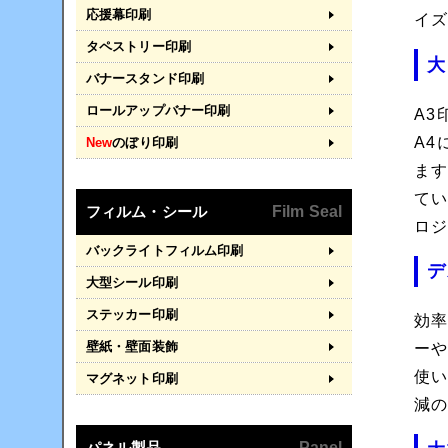
応援幕印刷
イ
タペストリー印刷
大
バナースタンド印刷
ロールアップバナー印刷
A
A
New
のぼり印刷
ま
て
フィルム・シール
Film Seal
ロ
バックライトフィルム印刷
デ
大型シール印刷
ステッカー印刷
効
壁紙・壁面装飾
ー
使
マグネット印刷
減の
パネル製品
Panel