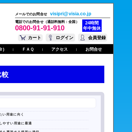
visipri@visia.co.jp
メールでのお問合せ
電話でのお問合せ（通話料無料：全国）
24時間
0800-91-91-910
年中無休
カート
ログイン
会員登録
タ)
ＦＡＱ
アクセス
お問合せ
|
|
|
比較
たい用途に向く
しやすい用途に最適