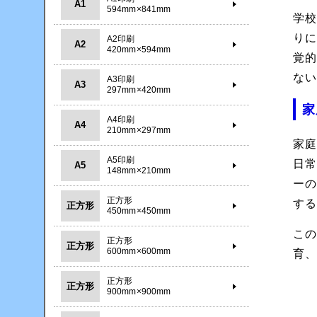
A1
594mm×841mm
学
り
A2印刷
A2
420mm×594mm
覚
な
A3印刷
A3
297mm×420mm
家
A4印刷
A4
210mm×297mm
家
A5印刷
日
A5
148mm×210mm
ー
正方形
す
正方形
450mm×450mm
こ
正方形
正方形
600mm×600mm
育
正方形
正方形
900mm×900mm