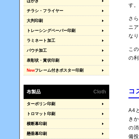
はがき
す
チラシ・フライヤー
さ
大判印刷
ニ
トレーシングペーパー印刷
な
ラミネート加工
こ
パウチ加工
の
表彰状・賞状印刷
New
フレーム付きポスター印刷
コ
布製品
Cloth
ターポリン印刷
A4
トロマット印刷
き
横断幕印刷
の
懸垂幕印刷
備