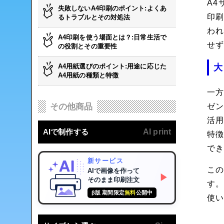
A
失敗しないA4印刷のポイント:よくあ
印
るトラブルとその対処法
わ
A4印刷を使う場面とは？:日常生活で
せ
の役割とその重要性
A4用紙選びのポイント:用途に応じた
大
A4用紙の種類と特徴
一方
ゼ
その他商品
活
AIで制作する
AI print
特
でき
新サービス
この
AIで画像を作って
▶
そのまま印刷注文
す。
β版 期間限定
無料
公開中
使