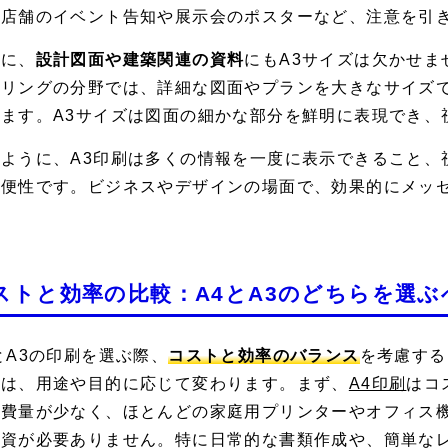
。店舗のイベント告知や展示会のポスターなど、注意を引き
らに、
設計図面や建築関連の資料
にもA3サイズは欠かせ
アリングの分野では、詳細な図面やプランを大きなサイズ
ります。A3サイズは図面の細かな部分を鮮明に表現でき、
のように、A3印刷は多くの情報を一度に表示できること、
利便性です。ビジネスやデザインの場面で、効果的にメッ
ストと効率の比較：A4とA3のどちらを選ぶ
とA3の印刷を選ぶ際、
コストと効率のバランス
を考慮する
かは、用途や目的に応じて変わります。まず、
A4印刷
はコ
消費量が少なく、ほとんどの家庭用プリンターやオフィス
投資が必要ありません。特に日常的な書類作成や、簡単なレ