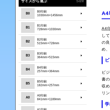
サイズから選ぶ
Size
B0印刷
A
B0
1030mm×1456mm
B1印刷
B1
A4
728mm×1030mm
して
B2印刷
B2
の
515mm×728mm
め
B3印刷
B3
364mm×515mm
ビ
B4印刷
B4
257mm×364mm
ビ
書
B5印刷
B5
182mm×257mm
収
リ
A0印刷
A0
841mm×1189mm
学
A1印刷