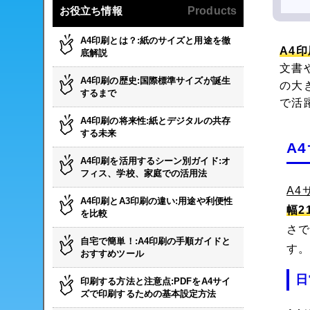
お役立ち情報
Products
A4印刷とは？:紙のサイズと用途を徹
A4
底解説
文書
A4印刷の歴史:国際標準サイズが誕生
の大
するまで
で活
A4印刷の将来性:紙とデジタルの共存
する未来
A
A4印刷を活用するシーン別ガイド:オ
フィス、学校、家庭での活用法
A4
A4印刷とA3印刷の違い:用途や利便性
幅2
を比較
さで
自宅で簡単！:A4印刷の手順ガイドと
す
おすすめツール
日
印刷する方法と注意点:PDFをA4サイ
ズで印刷するための基本設定方法