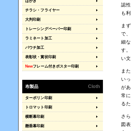
はがき
認
チラシ・フライヤー
も
大判印刷
ま
トレーシングペーパー印刷
で
ラミネート加工
細
パウチ加工
す
表彰状・賞状印刷
い
New
フレーム付きポスター印刷
ま
い
布製品
Cloth
が
常
ターポリン印刷
るた
トロマット印刷
さ
横断幕印刷
図
懸垂幕印刷