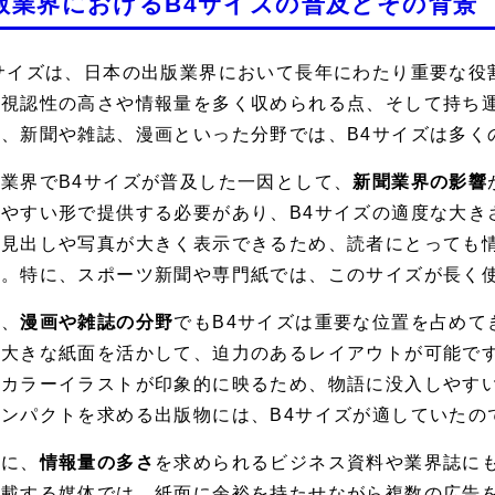
版業界におけるB4サイズの普及とその背景
4サイズは、日本の出版業界において長年にわたり重要な役
、視認性の高さや情報量を多く収められる点、そして持ち
に、新聞や雑誌、漫画といった分野では、B4サイズは多く
業界でB4サイズが普及した一因として、
新聞業界の影響
みやすい形で提供する必要があり、B4サイズの適度な大き
、見出しや写真が大きく表示できるため、読者にとっても
た。特に、スポーツ新聞や専門紙では、このサイズが長く
た、
漫画や雑誌の分野
でもB4サイズは重要な位置を占めて
は大きな紙面を活かして、迫力のあるレイアウトが可能で
やカラーイラストが印象的に映るため、物語に没入しやす
インパクトを求める出版物には、B4サイズが適していたの
らに、
情報量の多さ
を求められるビジネス資料や業界誌にも
掲載する媒体では、紙面に余裕を持たせながら複数の広告を