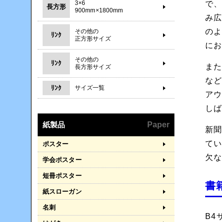
3×6
で
長方形
900mm×1800mm
み
の
その他の
ﾘﾝｸ
正方形サイズ
に
その他の
ﾘﾝｸ
また
長方形サイズ
な
ﾘﾝｸ
サイズ一覧
ア
し
紙製品
Paper
新
て
ポスター
欠
学会ポスター
短冊ポスター
書
紙スローガン
名刺
B