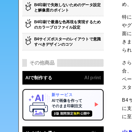
め
B4印刷で失敗しないためのデータ設定
と解像度のポイント
特に
B4印刷で最適な色再現を実現するため
や
のカラープロファイル設定
面
B4サイズポスターのレイアウトで意識
き
すべきデザインのコツ
ら
さら
その他商品
合
AIで制作する
AI print
ペ
ス
新サービス
B
AIで画像を作って
▶
そのまま印刷注文
に
β版 期間限定
無料
公開中
に