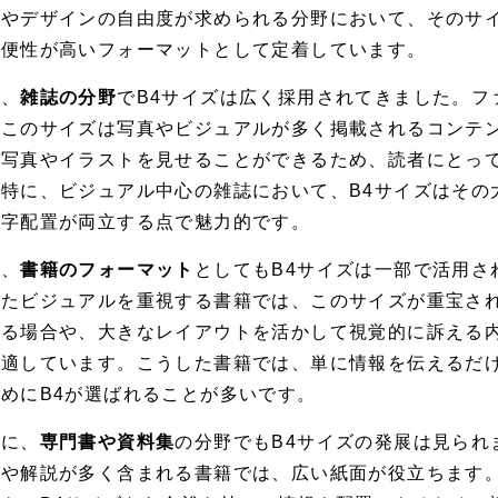
性やデザインの自由度が求められる分野において、そのサ
利便性が高いフォーマットとして定着しています。
ず、
雑誌の分野
でB4サイズは広く採用されてきました。フ
、このサイズは写真やビジュアルが多く掲載されるコンテ
な写真やイラストを見せることができるため、読者にとっ
。特に、ビジュアル中心の雑誌において、B4サイズはその
文字配置が両立する点で魅力的です。
た、
書籍のフォーマット
としてもB4サイズは一部で活用さ
ったビジュアルを重視する書籍では、このサイズが重宝さ
ある場合や、大きなレイアウトを活かして視覚的に訴える内
に適しています。こうした書籍では、単に情報を伝えるだ
めにB4が選ばれることが多いです。
らに、
専門書や資料集
の分野でもB4サイズの発展は見られ
表や解説が多く含まれる書籍では、広い紙面が役立ちます。