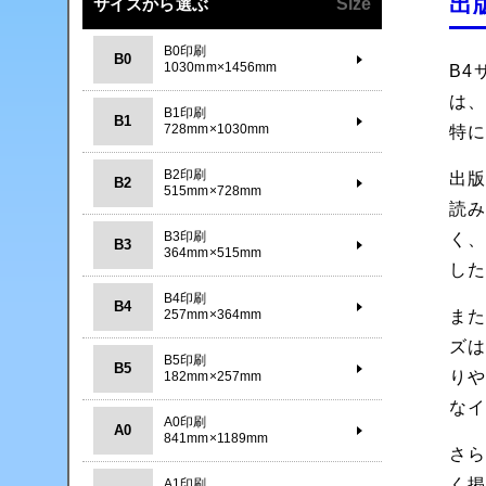
出
サイズから選ぶ
Size
B0印刷
B0
1030mm×1456mm
B
は
B1印刷
B1
728mm×1030mm
特
B2印刷
出版
B2
515mm×728mm
読
B3印刷
く
B3
364mm×515mm
し
B4印刷
B4
257mm×364mm
ま
ズ
B5印刷
B5
り
182mm×257mm
な
A0印刷
A0
841mm×1189mm
さ
く
A1印刷