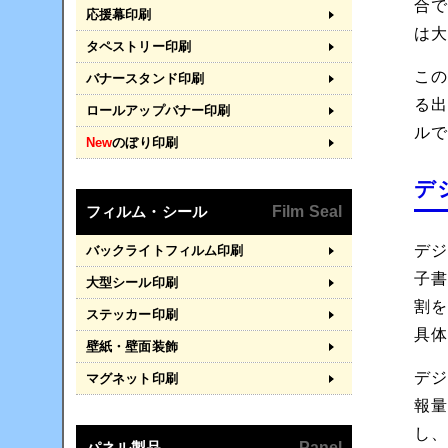
合で
応援幕印刷
は
タペストリー印刷
こ
バナースタンド印刷
る
ロールアップバナー印刷
ル
New
のぼり印刷
デ
フィルム・シール
Film Seal
デ
バックライトフィルム印刷
子
大型シール印刷
割
ステッカー印刷
具
壁紙・壁面装飾
デ
マグネット印刷
報
し
パネル製品
Panel