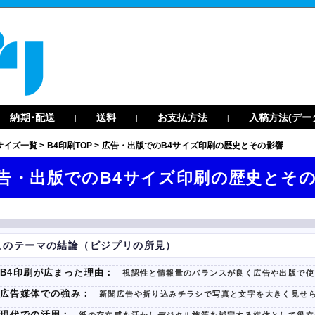
納期･配送
送料
お支払方法
入稿方法(デー
|
|
|
サイズ一覧
>
B4印刷TOP
>
広告・出版でのB4サイズ印刷の歴史とその影響
告・出版でのB4サイズ印刷の歴史とそ
このテーマの結論（ビジプリの所見）
B4印刷が広まった理由：
視認性と情報量のバランスが良く広告や出版で使
広告媒体での強み：
新聞広告や折り込みチラシで写真と文字を大きく見せ
現代での活用：