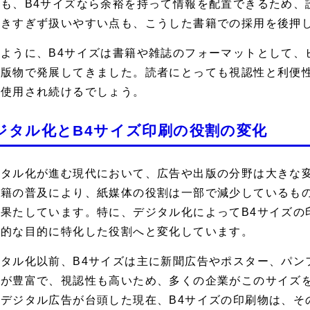
も、B4サイズなら余裕を持って情報を配置できるため、
大きすぎず扱いやすい点も、こうした書籍での採用を後押
のように、B4サイズは書籍や雑誌のフォーマットとして、
出版物で発展してきました。読者にとっても視認性と利便
で使用され続けるでしょう。
ジタル化とB4サイズ印刷の役割の変化
ジタル化が進む現代において、広告や出版の分野は大きな
書籍の普及により、紙媒体の役割は一部で減少しているもの
を果たしています。特に、デジタル化によってB4サイズの
体的な目的に特化した役割へと変化しています。
ジタル化以前、B4サイズは主に新聞広告やポスター、パン
量が豊富で、視認性も高いため、多くの企業がこのサイズ
、デジタル広告が台頭した現在、B4サイズの印刷物は、そ