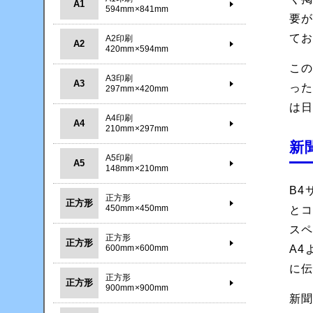
A1
594mm×841mm
要
てお
A2印刷
A2
420mm×594mm
こ
A3印刷
A3
っ
297mm×420mm
は
A4印刷
A4
210mm×297mm
新
A5印刷
A5
148mm×210mm
B4
正方形
正方形
450mm×450mm
と
ス
正方形
正方形
600mm×600mm
A
に
正方形
正方形
900mm×900mm
新