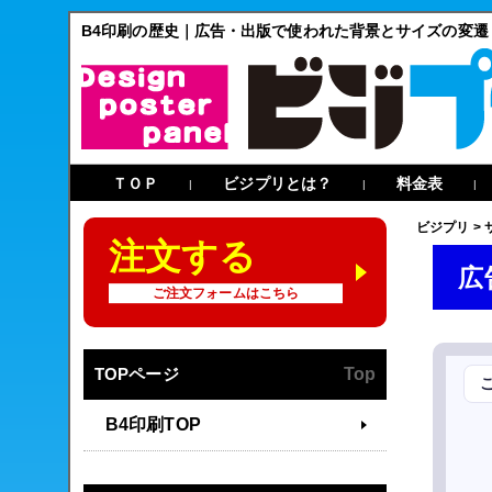
B4印刷の歴史｜広告・出版で使われた背景とサイズの変遷
ＴＯＰ
ビジプリとは？
料金表
|
|
|
ビジプリ
>
注文する
広
ご注文フォームはこちら
TOPページ
Top
B4印刷TOP