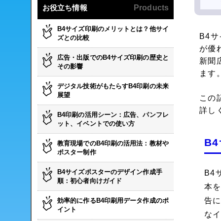
お役立ち情報
Products
B4サイズ印刷のメリットとは？他サイ
B4
ズとの比較
が優
広告・出版でのB4サイズ印刷の歴史と
新聞
その影響
ます
デジタル技術がもたらすB4印刷の未来
展望
この
詳し
B4印刷の活用シーン：広告、パンフレ
ット、イベントでの使い方
B
教育現場でのB4印刷の活用法：教材や
ポスター制作
B4サイズポスターのデザイン作成手
B
順：初心者向けガイド
本
告
効率的に作るB4印刷用データ作成のポ
イント
な