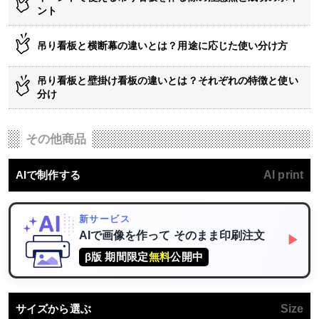
ント
吊り看板と横断幕の違いとは？用途に応じた使い分け方
吊り看板と壁掛け看板の違いとは？それぞれの特徴と使い
分け
その他商品
AIで制作する
AI print
新サービス
AIで画像を作って
そのまま印刷注文
▶
β版 期間限定
無料
公開中
サイズから選ぶ
Size