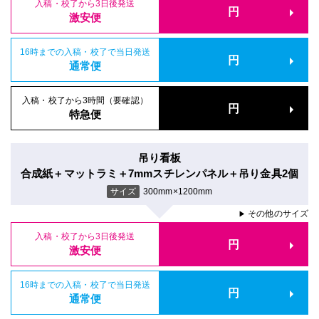
入稿・校了から3日後発送
円
激安便
16時までの入稿・校了で当日発送
円
通常便
入稿・校了から3時間（要確認）
円
特急便
吊り看板
合成紙＋マットラミ＋7mmスチレンパネル＋吊り金具2個
サイズ
300mm×1200mm
その他のサイズ
▶
入稿・校了から3日後発送
円
激安便
16時までの入稿・校了で当日発送
円
通常便