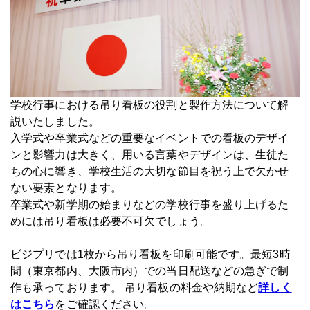
学校行事における吊り看板の役割と製作方法について解
説いたしました。
入学式や卒業式などの重要なイベントでの看板のデザイ
ンと影響力は大きく、用いる言葉やデザインは、生徒た
ちの心に響き、学校生活の大切な節目を祝う上で欠かせ
ない要素となります。
卒業式や新学期の始まりなどの学校行事を盛り上げるた
めには吊り看板は必要不可欠でしょう。
ビジプリでは1枚から吊り看板を印刷可能です。最短3時
間（東京都内、大阪市内）での当日配送などの急ぎで制
作も承っております。 吊り看板の料金や納期など
詳しく
はこちら
をご確認ください。