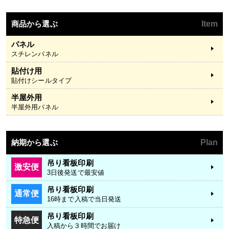
商品から選ぶ
Item
パネル
スチレンパネル
貼付け用
貼付けシールタイプ
半屋外用
半屋外用パネル
納期から選ぶ
Plan
吊り看板印刷
激安便
3日後発送で最安値
吊り看板印刷
通常便
16時まで入稿で当日発送
吊り看板印刷
特急便
入稿から３時間でお届け