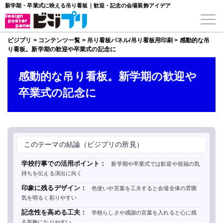
新学期・卒業式に映える吊り看板｜歓迎・記念の会場装飾アイデア
ビジプリ
>
コンテンツ一覧
>
吊り看板パネル/吊り看板用印刷
>
感動的な吊
り看板。新学期の歓迎や卒業式の記念に
感動的な吊り看板。新学期の歓迎や
卒業式の記念に
このテーマの結論（ビジプリの所見）
学校行事での活用ポイント：
新学期や卒業式では歓迎や祝福の気
持ちを伝える演出に向く
印象に残るデザイン：
色使いや言葉を工夫すると会場全体の雰囲
気を明るく彩りやすい
記念性を高める工夫：
学校らしさや感謝の言葉を入れると心に残
る装飾になりやすい