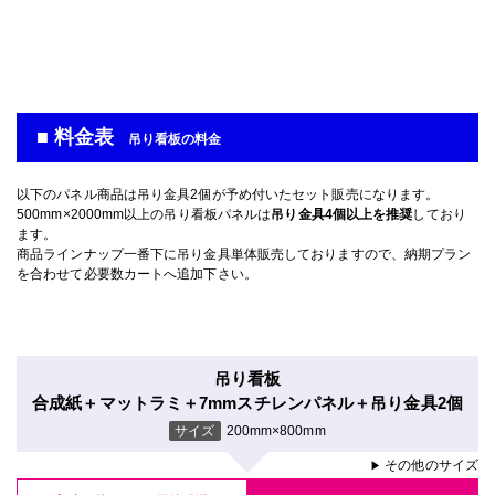
■ 料金表
吊り看板の料金
以下のパネル商品は吊り金具2個が予め付いたセット販売になります。
500mm×2000mm以上の吊り看板パネルは
吊り金具4個以上を推奨
しており
ます。
商品ラインナップ一番下に吊り金具単体販売しておりますので、納期プラン
を合わせて必要数カートへ追加下さい。
吊り看板
合成紙＋マットラミ＋7mmスチレンパネル＋吊り金具2個
サイズ
200mm×800mm
その他のサイズ
▶