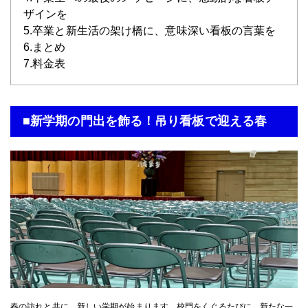
ザインを
5.卒業と新生活の架け橋に、意味深い看板の言葉を
6.まとめ
7.料金表
■新学期の門出を飾る！吊り看板で迎える春
春の訪れと共に、新しい学期が始まります。校門をくぐるたびに、新たな一