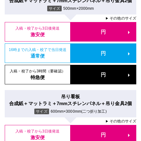
合成紙＋マットラミ＋7mmスチレンパネル＋吊り金具2個
サイズ
500mm×2000mm
その他のサイズ
▶
入稿・校了から3日後発送
円
激安便
16時までの入稿・校了で当日発送
円
通常便
入稿・校了から3時間（要確認）
円
特急便
吊り看板
合成紙＋マットラミ＋7mmスチレンパネル＋吊り金具2個
サイズ
600mm×3000mm(二つ折り加工)
その他のサイズ
▶
入稿・校了から3日後発送
円
激安便