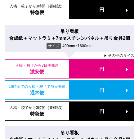
入稿・校了から3時間（要確認）
円
特急便
吊り看板
合成紙＋マットラミ＋7mmスチレンパネル＋吊り金具2個
サイズ
400mm×1600mm
その他のサイズ
▶
入稿・校了から3日後発送
円
激安便
16時までの入稿・校了で当日発送
円
通常便
入稿・校了から3時間（要確認）
円
特急便
吊り看板