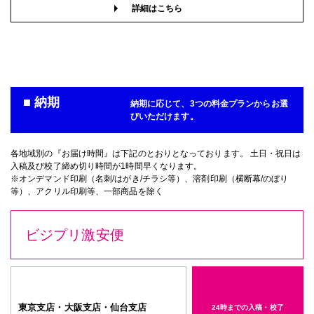
詳細はこちら
■ 納期
納期に応じて、3つの料金プランからお選
びいただけます。
各地域別の『お届け時間』は下記のとおりとなっております。 土日・祝日は
入稿及び校了締め切り時間が1時間早くなります。
※オンデマンド印刷（名刺/はがき/チラシ等）、溶剤印刷（横断幕/のぼり
等）、アクリル印刷等、一部商品を除く
ビジプリ激安便
東京支店・大阪支店・仙台支店
24時までの入稿・校了