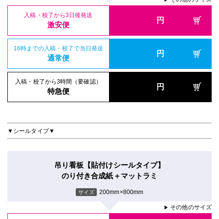
入稿・校了から3日後発送
円
激安便
16時までの入稿・校了で当日発送
円
通常便
入稿・校了から3時間（要確認）
円
特急便
▼シールタイプ▼
吊り看板【貼付けシールタイプ】
のり付き合成紙＋マットラミ
200mm×800mm
サイズ
その他のサイズ
▶