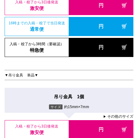
入稿・校了から3日後発送
円
激安便
16時までの入稿・校了で当日発送
円
通常便
入稿・校了から3時間（要確認）
円
特急便
▼吊り金具 単品▼
吊り金具 1個
約15mm×7mm
サイズ
その他のサイズ
▶
入稿・校了から3日後発送
円
激安便