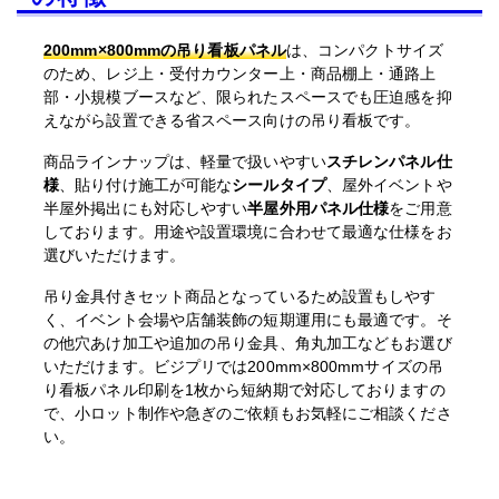
200mm×800mmの吊り看板パネル
は、コンパクトサイズ
のため、レジ上・受付カウンター上・商品棚上・通路上
部・小規模ブースなど、限られたスペースでも圧迫感を抑
えながら設置できる省スペース向けの吊り看板です。
商品ラインナップは、軽量で扱いやすい
スチレンパネル仕
様
、貼り付け施工が可能な
シールタイプ
、屋外イベントや
半屋外掲出にも対応しやすい
半屋外用パネル仕様
をご用意
しております。用途や設置環境に合わせて最適な仕様をお
選びいただけます。
吊り金具付きセット商品となっているため設置もしやす
く、イベント会場や店舗装飾の短期運用にも最適です。そ
の他穴あけ加工や追加の吊り金具、角丸加工などもお選び
いただけます。ビジプリでは200mm×800mmサイズの吊
り看板パネル印刷を1枚から短納期で対応しておりますの
で、小ロット制作や急ぎのご依頼もお気軽にご相談くださ
い。