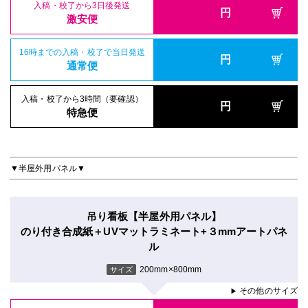
入稿・校了から3日後発送
円
激安便
16時までの入稿・校了で当日発送
円
通常便
入稿・校了から3時間（要確認）
円
特急便
▼半屋外用パネル▼
吊り看板【半屋外用パネル】
のり付き合成紙＋UVマットラミネート+３mmアートパネ
ル
200mm×800mm
サイズ
その他のサイズ
▶