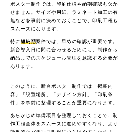
ポスター制作では、印刷仕様や納期確認も欠か
せません。サイズや用紙、ラミネート加工の有
無などを事前に決めておくことで、印刷工程も
スムーズになります。
特に
短納期
案件では、早めの確認が重要です。
新台導入日に間に合わせるためにも、制作から
納品までのスケジュール管理を意識する必要が
あります。
このように、新台ポスター制作では「掲載内
容」「設置場所」「デザイン方針」「印刷条
件」を事前に整理することが重要になります。
あらかじめ準備項目を整理しておくことで、制
作工程全体をスムーズに進めやすくなり、より
効果的なパチンコ販促につなげやすくなりま