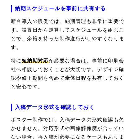
納期スケジュールを事前に共有する
新台導入の販促では、納期管理も非常に重要で
す。設置日から逆算してスケジュールを組むこ
とで、余裕を持った制作進行がしやすくなりま
す。
特に
短納期対応
が必要な場合は、事前に印刷会
社へ相談しておくことが大切です。デザイン確
認や修正期間を含めて
全体日程
を共有しておく
と安心です。
入稿データ形式を確認しておく
ポスター制作では、入稿データの形式確認も欠
かせません。対応形式や画像解像度が合ってい
ない場合、再入稿が必要になるケースもありま