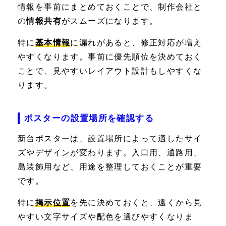
情報を事前にまとめておくことで、制作会社と
の
情報共有
がスムーズになります。
特に
基本情報
に漏れがあると、修正対応が増え
やすくなります。事前に優先順位を決めておく
ことで、見やすいレイアウト設計もしやすくな
ります。
ポスターの設置場所を確認する
新台ポスターは、設置場所によって適したサイ
ズやデザインが変わります。入口用、通路用、
島装飾用など、用途を整理しておくことが重要
です。
特に
掲示位置
を先に決めておくと、遠くから見
やすい文字サイズや配色を選びやすくなりま