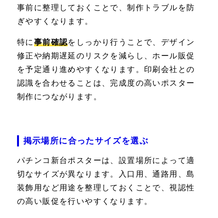
事前に整理しておくことで、制作トラブルを防
ぎやすくなります。
特に
事前確認
をしっかり行うことで、デザイン
修正や納期遅延のリスクを減らし、ホール販促
を予定通り進めやすくなります。印刷会社との
認識を合わせることは、完成度の高いポスター
制作につながります。
掲示場所に合ったサイズを選ぶ
パチンコ新台ポスターは、設置場所によって適
切なサイズが異なります。入口用、通路用、島
装飾用など用途を整理しておくことで、視認性
の高い販促を行いやすくなります。