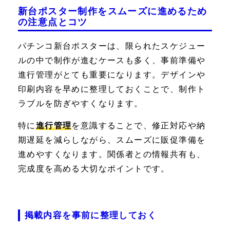
新台ポスター制作をスムーズに進めるため
の注意点とコツ
パチンコ新台ポスターは、限られたスケジュー
ルの中で制作が進むケースも多く、事前準備や
進行管理がとても重要になります。デザインや
印刷内容を早めに整理しておくことで、制作ト
ラブルを防ぎやすくなります。
特に
進行管理
を意識することで、修正対応や納
期遅延を減らしながら、スムーズに販促準備を
進めやすくなります。関係者との情報共有も、
完成度を高める大切なポイントです。
掲載内容を事前に整理しておく