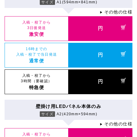
サイズ
A1(594mm×841mm)
その他の仕様
▶
入稿・校了から
3日後発送
円
激安便
16時までの
入稿・校了で当日発送
円
通常便
入稿・校了から
3時間（要確認）
円
特急便
壁掛け用LEDパネル本体のみ
サイズ
A2(420mm×594mm)
その他の仕様
▶
入稿・校了から