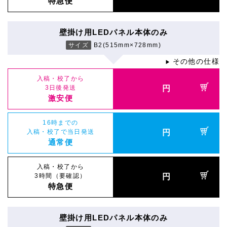
特急便
壁掛け用LEDパネル本体のみ
サイズ
B2(515mm×728mm)
その他の仕様
▶
入稿・校了から
3日後発送
円
激安便
16時までの
入稿・校了で当日発送
円
通常便
入稿・校了から
3時間（要確認）
円
特急便
壁掛け用LEDパネル本体のみ