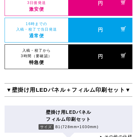
3日後発送
円
激安便
16時までの
入稿・校了で当日発送
円
通常便
入稿・校了から
3時間（要確認）
円
特急便
▼壁掛け用LEDパネル＋フィルム印刷セット▼
壁掛け用LEDパネル
フィルム印刷セット
サイズ
B1(728mm×1030mm)
その他の仕様