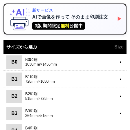
新サービス
AIで画像を作って
そのまま印刷注文
▶
β版 期間限定
無料
公開中
サイズから選ぶ
Size
B0印刷
B0
1030mm×1456mm
B1印刷
B1
728mm×1030mm
B2印刷
B2
515mm×728mm
B3印刷
B3
364mm×515mm
B4印刷