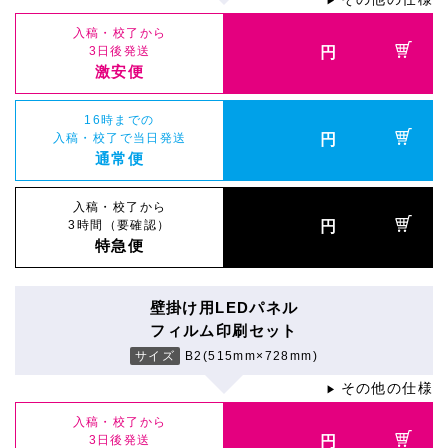
▶
入稿・校了から
3日後発送
円
激安便
16時までの
入稿・校了で当日発送
円
通常便
入稿・校了から
3時間（要確認）
円
特急便
壁掛け用LEDパネル
フィルム印刷セット
サイズ
B2(515mm×728mm)
その他の仕様
▶
入稿・校了から
3日後発送
円