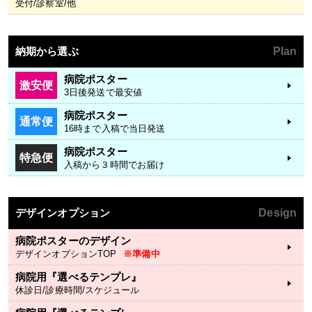
受付/診察室/他
納期から選ぶ
Plan
病院ポスター
激安便
3日後発送で最安値
病院ポスター
通常便
16時まで入稿で当日発送
病院ポスター
特急便
入稿から３時間でお届け
デザインオプション
Design
病院ポスターのデザイン
デザインオプションTOP
※準備中
病院用『選べるテンプレ』
休診日/診療時間/スケジュール