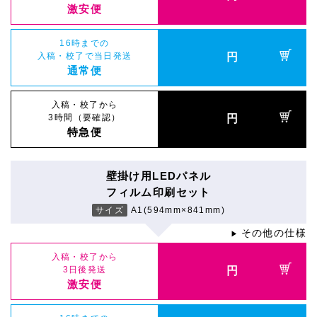
激安便
16時までの
入稿・校了で当日発送
円
通常便
入稿・校了から
3時間（要確認）
円
特急便
壁掛け用LEDパネル
フィルム印刷セット
サイズ
A1(594mm×841mm)
その他の仕様
▶
入稿・校了から
3日後発送
円
激安便