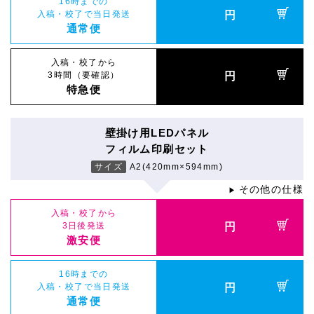
16時までの
入稿・校了で当日発送
円
通常便
入稿・校了から
3時間（要確認）
円
特急便
壁掛け用LEDパネル
フィルム印刷セット
サイズ
A2(420mm×594mm)
その他の仕様
▶
入稿・校了から
3日後発送
円
激安便
16時までの
入稿・校了で当日発送
円
通常便