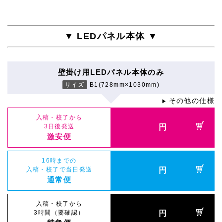
▼ LEDパネル本体 ▼
壁掛け用LEDパネル本体のみ
サイズ
B1(728mm×1030mm)
その他の仕様
▶
入稿・校了から
3日後発送
円
激安便
16時までの
入稿・校了で当日発送
円
通常便
入稿・校了から
3時間（要確認）
円