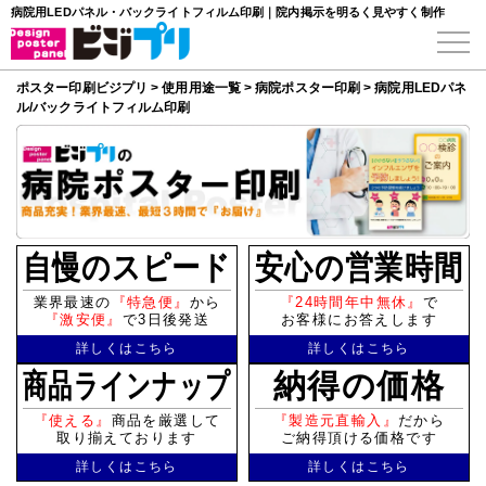
病院用LEDパネル・バックライトフィルム印刷｜院内掲示を明るく見やすく制作
ポスター印刷ビジプリ
>
使用用途一覧
>
病院ポスター印刷
>
病院用LEDパネ
ル/バックライトフィルム印刷
自慢のスピード
安心の営業時間
業界最速の
『特急便』
から
『24時間年中無休』
で
『激安便』
で3日後発送
お客様にお答えします
詳しくはこちら
詳しくはこちら
商品ラインナップ
納得の価格
『使える』
商品を厳選して
『製造元直輸入』
だから
取り揃えております
ご納得頂ける価格です
詳しくはこちら
詳しくはこちら