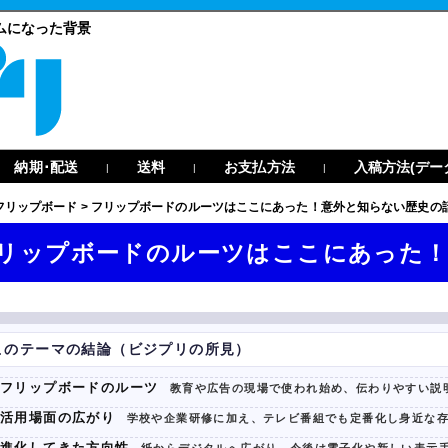
ムになった背景
納期･配送
送料
お支払方法
入稿方法(デー
|
|
|
フリップボード
>
フリップボードのルーツはここにあった！意外と知らない歴史の
リップボードのルーツはここにあった！
このテーマの結論（ビジプリの所見）
フリップボードのルーツ
教育や広告の現場で使われ始め、伝わりやすい説
活用場面の広がり
学校や企業研修に加え、テレビ番組でも定番化し身近な
進化してきた方向性