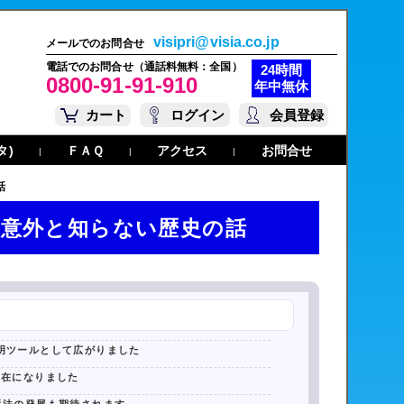
visipri@visia.co.jp
メールでのお問合せ
電話でのお問合せ（通話料無料：全国）
24時間
0800-91-91-910
年中無休
カート
ログイン
会員登録
タ)
ＦＡＱ
アクセス
お問合せ
|
|
|
話
意外と知らない歴史の話
明ツールとして広がりました
存在になりました