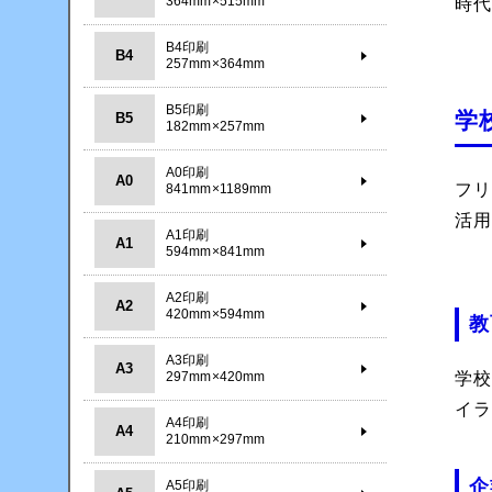
364mm×515mm
時
B4印刷
B4
257mm×364mm
B5印刷
学
B5
182mm×257mm
A0印刷
A0
フ
841mm×1189mm
活
A1印刷
A1
594mm×841mm
A2印刷
A2
420mm×594mm
教
A3印刷
A3
297mm×420mm
学
イ
A4印刷
A4
210mm×297mm
企
A5印刷