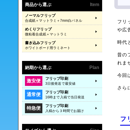
商品から選ぶ
Item
ノーマルフリップ
合成紙＋マットラミ＋7mm白パネル
フリ
めくりフリップ
や広
微粘着合成紙＋マットラミ
時代
書き込みフリップ
ホワイトボード用ラミネート
昔の
れま
納期から選ぶ
Plan
今回
フリップ印刷
激安便
3日後発送で最安値
さら
フリップ印刷
通常便
16時まで入稿で当日発送
フリップ印刷
特急便
入稿から３時間でお届け
フ