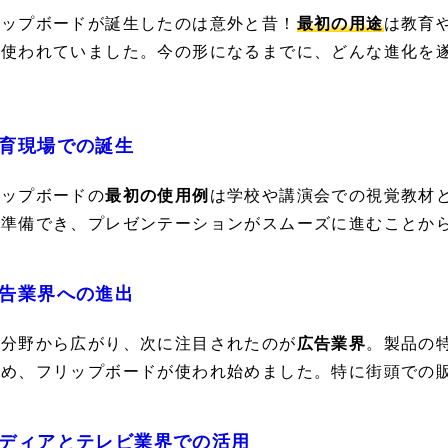
リップボードが誕生したのは意外と昔！
最初の用途
は教育
に使われていました。今の形になるまでに、どんな進化を
育現場での誕生
リップボードの
最初の使用例
は学校や講演会での視覚教材
を準備でき、プレゼンテーションがスムーズに進むことか
告業界への進出
育分野から広がり、次に注目されたのが
広告業界
。製品の
ため、フリップボードが使われ始めました。特に街頭での
ディアとテレビ業界での活用