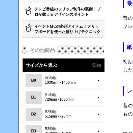
最
テレビ番組のフリップ制作の裏側！プ
ロが教えるデザインのポイント
昔
フ
イベントMCの必須アイテム！フリッ
プボードを使った盛り上げテクニック
紙
その他商品
初
サイズから選ぶ
Size
し
B0印刷
B0
1030mm×1456mm
レ
B1印刷
B1
728mm×1030mm
昔
B2印刷
も
B2
515mm×728mm
B3印刷
B3