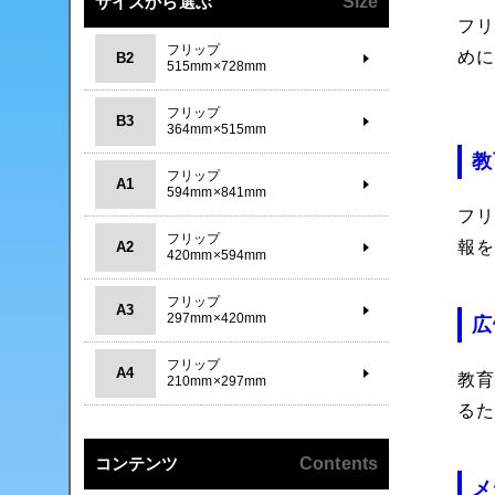
サイズから選ぶ
Size
フ
フリップ
め
B2
515mm×728mm
フリップ
B3
364mm×515mm
教
フリップ
A1
594mm×841mm
フ
フリップ
報
A2
420mm×594mm
フリップ
A3
297mm×420mm
広
フリップ
A4
教
210mm×297mm
る
コンテンツ
Contents
メ