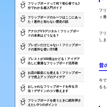
フリップボードって何？初心者でも3
分でわかる超入門ガイド
フ
ィ
フリップボードのルーツはここにあっ
た！意外と知らない歴史の話
アナログVSデジタル！フリップボー
フ
ドの未来はどうなる？
し
プレゼンだけじゃない！フリップボー
ドの意外な使い方5選
ブレストが100倍はかどる！アイデア
出しに最適なフリップボード活用術
昔
お店の販促にも使える！フリップボー
ドで売上アップのアイデア
今
おしゃれなフリップボードを作る方
る
法！デザインのコツ教えます
フリップボードを使うときに絶対押さ
えたい5つのポイント