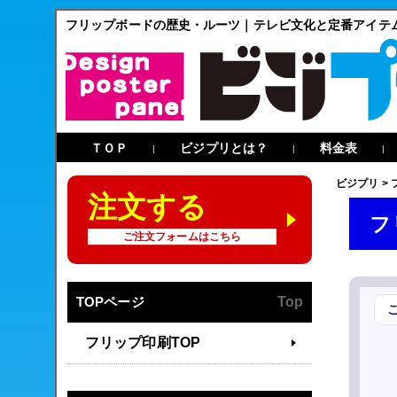
フリップボードの歴史・ルーツ｜テレビ文化と定番アイテ
ＴＯＰ
ビジプリとは？
料金表
|
|
|
ビジプリ
>
注文する
フ
ご注文フォームはこちら
TOPページ
Top
フリップ印刷TOP