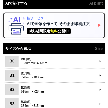
AIで制作する
AI print
新サービス
AIで画像を作って
そのまま印刷注文
▶
β版 期間限定
無料
公開中
サイズから選ぶ
Size
B0印刷
B0
1030mm×1456mm
B1印刷
B1
728mm×1030mm
B2印刷
B2
515mm×728mm
B3印刷
B3
364mm×515mm