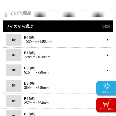
その他商品
サイズから選ぶ
Size
B0印刷
B0
1030mm×1456mm
B1印刷
B1
728mm×1030mm
B2印刷
B2
515mm×728mm
B3印刷
B3
364mm×515mm
お問合せ
B4印刷
B4
257mm×364mm
カート確認
B5印刷