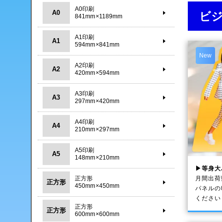
A0印刷
A0
ビ
841mm×1189mm
A1印刷
A1
594mm×841mm
New
A2印刷
A2
420mm×594mm
A3印刷
A3
297mm×420mm
A4印刷
A4
210mm×297mm
A5印刷
A5
148mm×210mm
▶等身大
月間出荷
正方形
正方形
450mm×450mm
パネルの
ください
正方形
正方形
600mm×600mm