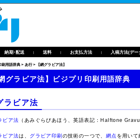
み
納期･配送
送料
お支払方法
入稿方法(デー
|
|
|
印刷用語辞典
>
あ行
>
【網グラビア法】
網グラビア法】ビジプリ印刷用語辞典
グラビア法
ラビア法
（あみぐらびあほう、英語表記：Halftone Gravure
ラビア法
は、
グラビア印刷
の技術の一つで、
網点
を用いて