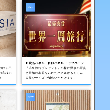
New
▶賞品パネル・目録パネル トップページ
おける不
『温泉旅行プレゼント』の様に温泉の写真
お客様の
と旅館の名前をいれたパネルはもちろん、
！
多様なサイズで制作いただけます。
New