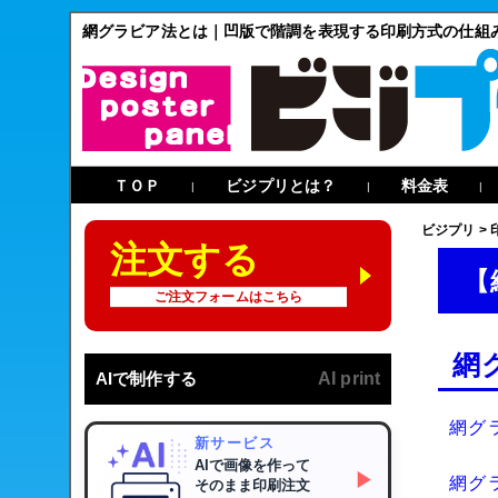
網グラビア法とは｜凹版で階調を表現する印刷方式の仕組
ＴＯＰ
ビジプリとは？
料金表
|
|
|
ビジプリ
>
注文する
【
ご注文フォームはこちら
網
AIで制作する
AI print
網グ
新サービス
AIで画像を作って
▶
網グ
そのまま印刷注文