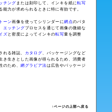
ッチング
または刻印して、インキを紙に
転写
る能力が求められるときに特に有効です。
トーン
画像を使ってシリンダーに
網点
のパタ
、
エッチング
プロセスを通じて画像の微細な
イズ
と密度によってインキの
転写
量を調整
される雑誌、
カタログ
、パッケージングなど
生き生きとした画像が得られるため、消費者
性のため、
網グラビア法
は広告やパッケージ
↑ページの上部へ戻る