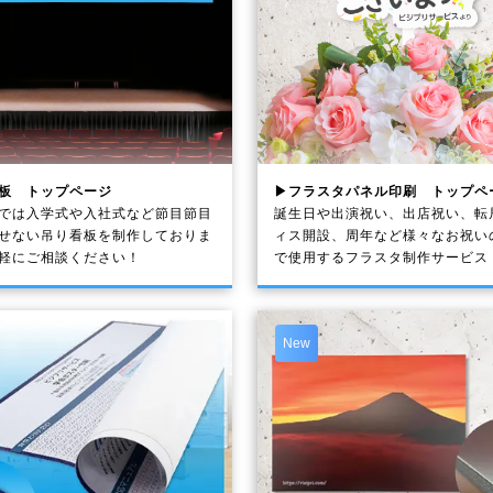
板 トップページ
▶フラスタパネル印刷 トップペ
では入学式や入社式など節目節目
誕生日や出演祝い、出店祝い、転
せない吊り看板を制作しておりま
ィス開設、周年など様々なお祝い
軽にご相談ください！
で使用するフラスタ制作サービス
New