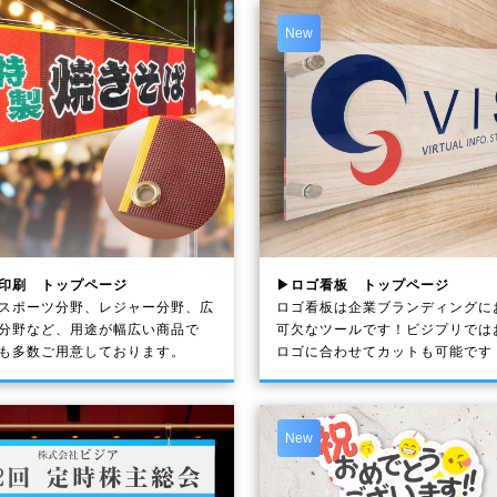
New
印刷 トップページ
▶ロゴ看板 トップページ
スポーツ分野、レジャー分野、広
ロゴ看板は企業ブランディングに
分野など、用途が幅広い商品で
可欠なツールです！ビジプリでは
も多数ご用意しております。
ロゴに合わせてカットも可能です
New