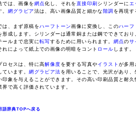
法では、画像を
網点
化し、それを
直接印刷
シリンダーに
エ
す。
網グラビア
法は、高い画像品質と細かな
階調
を再現す
では、まず原稿を
ハーフトーン
画像に変換し、この
ハーフ
を形成します。シリンダーは通常銅または鋼でできており
テールまで忠実に
転写
するために用いられます。
網点
の
サ
それによって紙上での画像の明暗をコント
ロール
します。
プロセスは、特に高
解像度
を要する写真や
イラスト
が多用
しています。
網グラビア法
を用いることで、光沢があり、
い印象を与えることができます。その高い印刷品質と耐久
業界で高く評価されています。
用語辞典TOPへ戻る