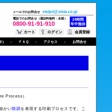
visipri@visia.co.jp
メールでのお問合せ
電話でのお問合せ（通話料無料：全国）
24時間
0800-91-91-910
年中無休
カート
ログイン
会員登録
タ)
ＦＡＱ
アクセス
お問合せ
|
|
|
 Process）
細かい
階調
を表現する印刷プロセスです。こ