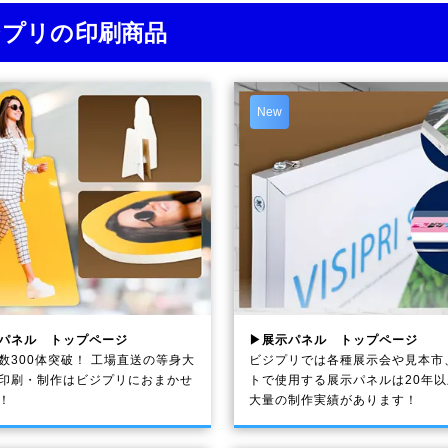
ジプリの印刷商品
New
パネル トップページ
▶展示パネル トップページ
数300体突破！ 工場直送の等身大
ビジプリでは各種展示会や見本市
印刷・制作は
ビジプリ
におまかせ
トで使用する展示パネルは20年
！
大量の制作実績があります！