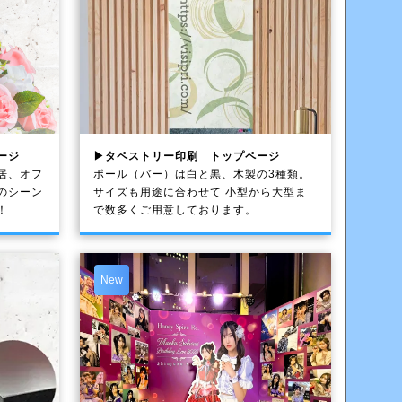
ージ
▶タペストリー印刷 トップページ
居、オフ
ポール（バー）は白と黒、木製の3種類。
のシーン
サイズも用途に合わせて 小型から大型ま
！
で数多くご用意しております。
New