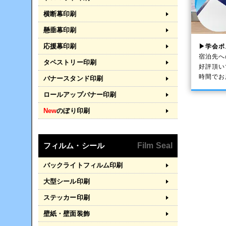
横断幕印刷
懸垂幕印刷
応援幕印刷
▶学会ポ
宿泊先へ
タペストリー印刷
好評頂い
時間でお
バナースタンド印刷
ロールアップバナー印刷
New
のぼり印刷
フィルム・シール
Film Seal
バックライトフィルム印刷
大型シール印刷
ステッカー印刷
壁紙・壁面装飾