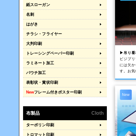
紙スローガン
名刺
はがき
チラシ・フライヤー
大判印刷
▶吊り看
トレーシングペーパー印刷
ビジプリ
ラミネート加工
には欠か
す。お気
パウチ加工
表彰状・賞状印刷
New
フレーム付きポスター印刷
New
布製品
Cloth
ターポリン印刷
トロマット印刷