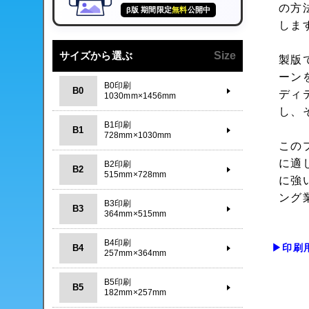
の方
β版 期間限定
無料
公開中
しま
サイズから選ぶ
Size
製版
ーン
B0印刷
B0
ディ
1030mm×1456mm
し、
B1印刷
B1
728mm×1030mm
この
に適
B2印刷
B2
515mm×728mm
に強
ング
B3印刷
B3
364mm×515mm
B4印刷
▶印刷
B4
257mm×364mm
B5印刷
B5
182mm×257mm