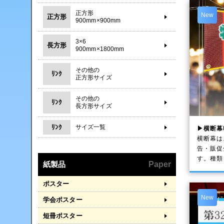
正方形
New
正方形
900mm×900mm
3×6
長方形
900mm×1800mm
その他の
ﾘﾝｸ
正方形サイズ
その他の
ﾘﾝｸ
長方形サイズ
ﾘﾝｸ
サイズ一覧
▶横断幕
横断幕は
告・販促
す。種類
紙製品
Paper
ポスター
New
学会ポスター
短冊ポスター