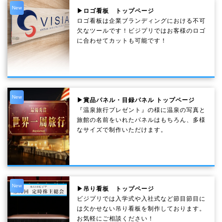
New
▶ロゴ看板 トップページ
ロゴ看板は企業ブランディングにおける不可
欠なツールです！ビジプリではお客様のロゴ
に合わせてカットも可能です！
New
▶賞品パネル・目録パネル トップページ
『温泉旅行プレゼント』の様に温泉の写真と
旅館の名前をいれたパネルはもちろん、多様
なサイズで制作いただけます。
New
▶吊り看板 トップページ
ビジプリでは入学式や入社式など節目節目に
は欠かせない吊り看板を制作しております。
お気軽にご相談ください！