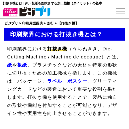
打抜き機とは｜紙・板紙を型抜きする加工機械（ダイカット）の基本
ビジプリ
>
印刷用語辞典
>
あ行
>
【打抜き機】
印刷業界における打抜き機とは？
印刷業界における
打抜き機
（うちぬきき、
Die-
Cutting Machine
/
Machine de découpe
）とは、
紙
や
板紙
、プラスチックなどの素材を特定の形状
に切り抜くための加工機械を指します。この機械
は、パッケージ、
ラベル
、
ポスター
、グリーティ
ングカードなどの製造において重要な役割を果た
します。打抜き機を使用することで、製品に独自
の形状や機能を付加することが可能となり、デザ
イン性や実用性を向上させることができます。