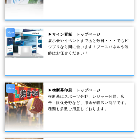
New
▶サイン看板 トップページ
展示会やイベントまであと数日・・・でもビ
ジプリなら間に合います！ブースパネルや装
飾はお任せください！
New
▶横断幕印刷 トップページ
横断幕はスポーツ分野、レジャー分野、広
告・販促分野など、用途が幅広い商品です。
種類も多数ご用意しております。