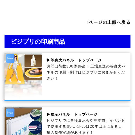
↑ページの上部へ戻る
ビジプリの印刷商品
New
▶等身大パネル トップページ
月間出荷数300体突破！ 工場直送の等身大パ
ネルの印刷・制作は
ビジプリ
におまかせくだ
さい！
New
▶展示パネル トップページ
ビジプリでは各種展示会や見本市、イベント
で使用する展示パネルは20年以上に渡る大
量の制作実績があります！