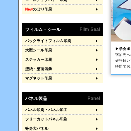
New
のぼり印刷
フィルム・シール
Film Seal
バックライトフィルム印刷
▶学会ポ
大型シール印刷
宿泊先へ
ステッカー印刷
好評頂い
時間でお
壁紙・壁面装飾
マグネット印刷
パネル製品
Panel
パネル印刷・パネル加工
フリーカットパネル印刷
等身大パネル