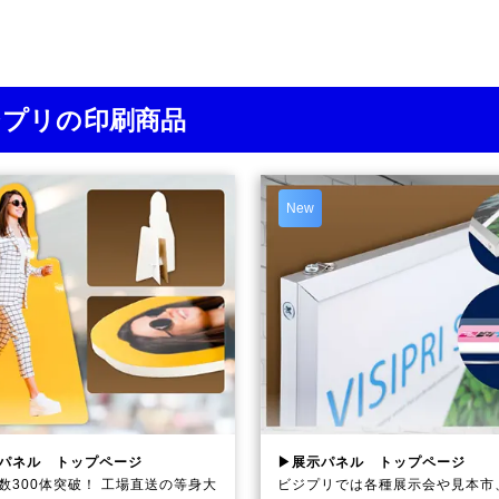
ジプリの印刷商品
New
パネル トップページ
▶展示パネル トップページ
数300体突破！ 工場直送の等身大
ビジプリでは各種展示会や見本市