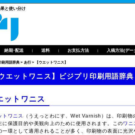
効果と使い分け
納期･配送
送料
お支払方法
入稿方法(デー
|
|
|
印刷用語辞典
>
あ行
>
【ウエットワニス】
ウエットワニス】ビジプリ印刷用語辞典
エットワニス
ットワニス
（うえっとわにす、Wet Varnish）は、印
主に保護目的や美観向上のために使用されます。この
ワニ
の一環として適用されることが多く、印刷物の表面に光沢