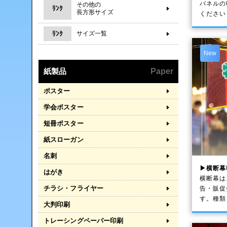
パネルの
その他の
ﾘﾝｸ
長方形サイズ
ください
ﾘﾝｸ
サイズ一覧
New
紙製品
Paper
ポスター
学会ポスター
短冊ポスター
紙スローガン
名刺
▶横断幕
はがき
横断幕は
チラシ・フライヤー
告・販促
す。種類
大判印刷
トレーシングペーパー印刷