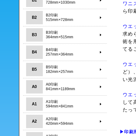
B1
728mm×1030mm
ワニ
ら印
B2印刷
B2
515mm×728mm
ウエ
B3印刷
求め
B3
364mm×515mm
術を
てる
B4印刷
B4
257mm×364mm
ウエ
B5印刷
B5
ど）
182mm×257mm
い光
A0印刷
A0
841mm×1189mm
ウエ
A1印刷
して
A1
594mm×841mm
たっ
A2印刷
A2
420mm×594mm
▶印刷