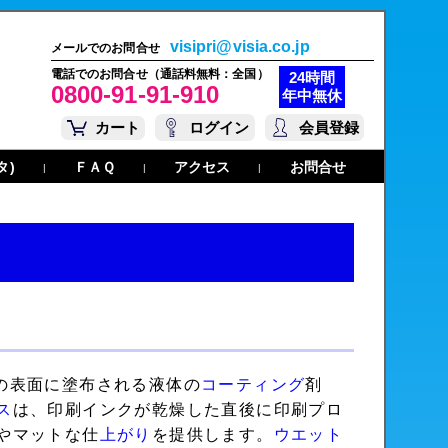
visipri@visia.co.jp
メールでのお問合せ
電話でのお問合せ（通話料無料：全国）
24時間
0800-91-91-910
年中無休
カート
ログイン
会員登録
タ)
ＦＡＱ
アクセス
お問合せ
|
|
|
刷物の表面に塗布される液体の
コーティング
剤
ス
は、印刷インクが乾燥した直後に印刷プロ
やマットな仕
上がり
を提供します。
ウエット