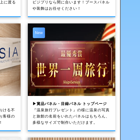
以上に渡る
ビジプリなら間に合います！ブースパネル
や装飾はお任せください！
New
▶賞品パネル・目録パネル トップページ
おける不
『温泉旅行プレゼント』の様に温泉の写真
お客様の
と旅館の名前をいれたパネルはもちろん、
！
多様なサイズで制作いただけます。