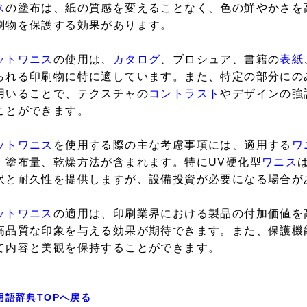
ス
の塗布は、紙の質感を変えることなく、色の鮮やかさを
刷物を保護する効果があります。
ットワニス
の使用は、
カタログ
、ブロシュア、書籍の
表紙
られる印刷物に特に適しています。また、特定の部分にの
用いることで、テクスチャの
コントラスト
やデザインの強
ことができます。
ットワニス
を使用する際の主な考慮事項には、適用する
ワ
、塗布量、乾燥方法が含まれます。特にUV硬化型
ワニス
沢と耐久性を提供しますが、設備投資が必要になる場合が
ットワニス
の適用は、印刷業界における製品の付加価値を
高品質な印象を与える効果が期待できます。また、保護機
て内容と美観を保持することができます。
用語辞典TOPへ戻る