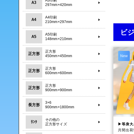
A3印刷
A3
297mm×420mm
A4印刷
A4
210mm×297mm
ビ
A5印刷
A5
148mm×210mm
正方形
正方形
450mm×450mm
New
正方形
正方形
600mm×600mm
正方形
正方形
900mm×900mm
3×6
長方形
900mm×1800mm
その他の
ﾘﾝｸ
▶等身大
正方形サイズ
月間出荷