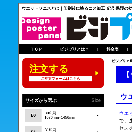
ウエットワニスとは｜印刷後に塗るニス加工 光沢 保護の
ＴＯＰ
ビジプリとは？
料金表
|
|
|
ビジプリ
>
注文する
【
ご注文フォームはこちら
ウ
サイズから選ぶ
Size
ウエ
B0印刷
B0
1030mm×1456mm
で、
セス
B1印刷