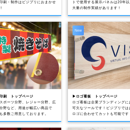
印刷・制作は
ビジプリ
におまかせ
トで使用する展示パネルは20年
！
大量の制作実績があります！
New
印刷 トップページ
▶ロゴ看板 トップページ
スポーツ分野、レジャー分野、広
ロゴ看板は企業ブランディングに
分野など、用途が幅広い商品で
可欠なツールです！ビジプリでは
も多数ご用意しております。
ロゴに合わせてカットも可能です