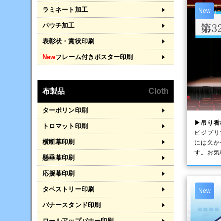
ラミネート加工
New
パウチ加工
表彰状・賞状印刷
New
フレーム付きポスター印刷
布製品
Cloth
ターポリン印刷
▶吊り看
トロマット印刷
ビジプリ
横断幕印刷
には欠か
す。お気
懸垂幕印刷
応援幕印刷
タペストリー印刷
New
バナースタンド印刷
ロールアップバナー印刷