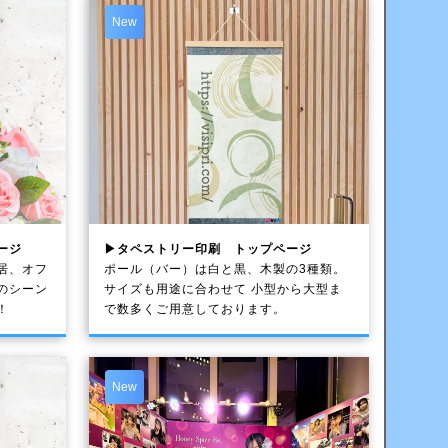
New
ージ
▶タペストリー印刷 トップページ
居、オフ
ポール（バー）は白と黒、木製の3種類。
のシーン
サイズも用途に合わせて 小型から大型ま
！
で数多くご用意しております。
New