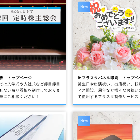
New
板 トップページ
▶フラスタパネル印刷 トップペ
では入学式や入社式など節目節目
誕生日や出演祝い、出店祝い、転
せない吊り看板を制作しておりま
ィス開設、周年など様々なお祝い
軽にご相談ください！
で使用するフラスタ制作サービス
New