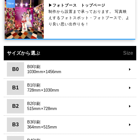
New
▶フォトブース トップページ
制作から設置まで承っております。 写真映
えするフォトスポット・フォトブースで、よ
り良い思い出作りを！
サイズから選ぶ
Size
B0印刷
B0
1030mm×1456mm
B1印刷
B1
728mm×1030mm
B2印刷
B2
515mm×728mm
B3印刷
B3
364mm×515mm