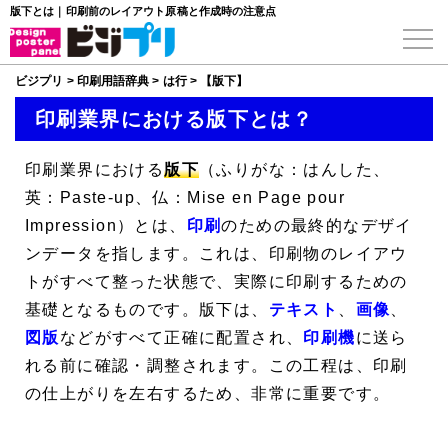
版下とは｜印刷前のレイアウト原稿と作成時の注意点
ビジプリ
>
印刷用語辞典
>
は行
>
【版下】
印刷業界における版下とは？
印刷業界における
版下
（ふりがな：はんした、
英：Paste-up、仏：Mise en Page pour
Impression）とは、
印刷
のための最終的なデザイ
ンデータを指します。これは、印刷物のレイアウ
トがすべて整った状態で、実際に印刷するための
基礎となるものです。版下は、
テキスト
、
画像
、
図版
などがすべて正確に配置され、
印刷機
に送ら
れる前に確認・調整されます。この工程は、印刷
の仕上がりを左右するため、非常に重要です。