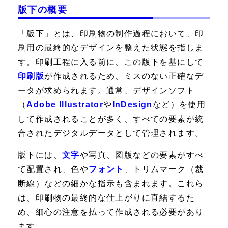
版下の概要
「版下」とは、印刷物の制作過程において、印
刷用の最終的なデザインを整えた状態を指しま
す。印刷工程に入る前に、この版下を基にして
印刷版
が作成されるため、ミスのない正確なデ
ータが求められます。通常、デザインソフト
（
Adobe Illustrator
や
InDesign
など）を使用
して作成されることが多く、すべての要素が統
合されたデジタルデータとして管理されます。
版下には、
文字
や写真、図版などの要素がすべ
て配置され、色や
フォント
、トリムマーク（裁
断線）などの細かな指示も含まれます。これら
は、印刷物の最終的な仕上がりに直結するた
め、細心の注意を払って作成される必要があり
ます。