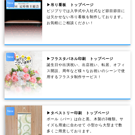
New
▶吊り看板 トップページ
ビジプリでは入学式や入社式など節目節目に
は欠かせない吊り看板を制作しております。
お気軽にご相談ください！
New
▶フラスタパネル印刷 トップページ
誕生日や出演祝い、出店祝い、転居、オフィ
ス開設、周年など様々なお祝いのシーンで使
用するフラスタ制作サービス！
New
▶タペストリー印刷 トップページ
ポール（バー）は白と黒、木製の3種類。サ
イズも用途に合わせて 小型から大型まで数
多くご用意しております。