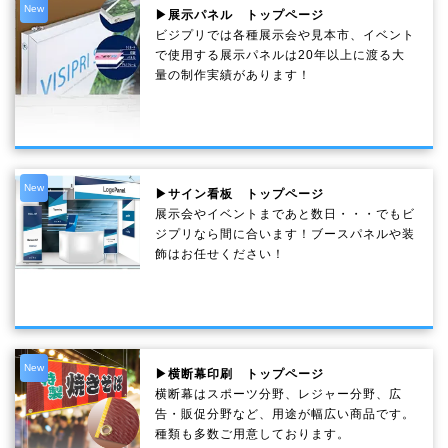
New
▶展示パネル トップページ
ビジプリでは各種展示会や見本市、イベント
で使用する展示パネルは20年以上に渡る大
量の制作実績があります！
New
▶サイン看板 トップページ
展示会やイベントまであと数日・・・でもビ
ジプリなら間に合います！ブースパネルや装
飾はお任せください！
New
▶横断幕印刷 トップページ
横断幕はスポーツ分野、レジャー分野、広
告・販促分野など、用途が幅広い商品です。
種類も多数ご用意しております。