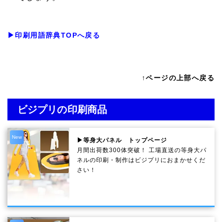
▶印刷用語辞典TOPへ戻る
↑ページの上部へ戻る
ビジプリの印刷商品
New
▶等身大パネル トップページ
月間出荷数300体突破！ 工場直送の等身大パ
ネルの印刷・制作は
ビジプリ
におまかせくだ
さい！