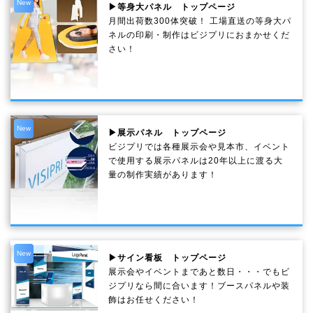
New
▶等身大パネル トップページ
月間出荷数300体突破！ 工場直送の等身大パ
ネルの印刷・制作は
ビジプリ
におまかせくだ
さい！
New
▶展示パネル トップページ
ビジプリでは各種展示会や見本市、イベント
で使用する展示パネルは20年以上に渡る大
量の制作実績があります！
New
▶サイン看板 トップページ
展示会やイベントまであと数日・・・でもビ
ジプリなら間に合います！ブースパネルや装
飾はお任せください！