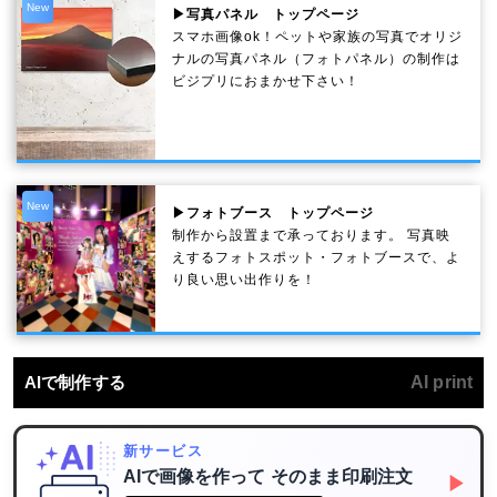
New
▶写真パネル トップページ
スマホ画像ok！ペットや家族の写真でオリジ
ナルの写真パネル（フォトパネル）の制作は
ビジプリにおまかせ下さい！
New
▶フォトブース トップページ
制作から設置まで承っております。 写真映
えするフォトスポット・フォトブースで、よ
り良い思い出作りを！
AIで制作する
AI print
新サービス
AIで画像を作って
そのまま印刷注文
▶