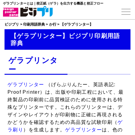
ゲラプリンターとは｜校正紙（ゲラ）を出力する機器と校正フロー
ビジプリ
>
印刷用語辞典
>
か行
>
【ゲラプリンター】
【ゲラプリンター】ビジプリ印刷用語
辞典
ゲラプリンタ
ー
ゲラプリンター
（げらぷりんたー、英語表記:
Proof Printer）は、出版や印刷工程において、最
終製品の印刷前に品質検証のために使用される特
殊なプリンターです。これらのプリンターは、デ
ザインやレイアウトが印刷物に正確に再現される
かどうかを確認するための高品質な試験印刷（
ゲ
ラ刷り
）を生成します。
ゲラプリンター
は、色の