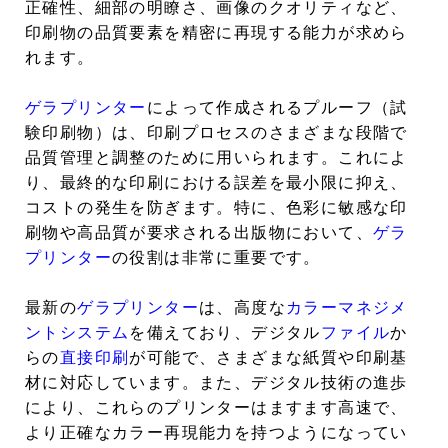
正確性、細部の明瞭さ、画像のクオリティなど、
印刷物の品質要素を精密に再現する能力が求めら
れます。
ゲラプリンター
によって作成されるプルーフ（試
験印刷物）は、印刷プロセスのさまざまな段階で
品質管理と調整のために用いられます。これによ
り、最終的な印刷における誤差を最小限に抑え、
コストの発生を防ぎます。特に、色彩に敏感な印
刷物や高品質が要求される出版物において、
ゲラ
プリンター
の役割は非常に重要です。
最新の
ゲラプリンター
は、高度な
カラーマネジメ
ントシステム
を備えており、デジタル
ファイル
か
らの
直接印刷
が可能で、さまざまな紙質や印刷基
材に対応しています。また、デジタル技術の進歩
により、これらのプリンターはますます高速で、
より正確なカラー再現能力を持つようになってい