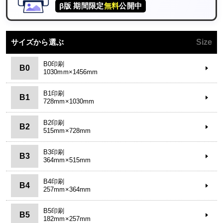
β版 期間限定
無料
公開中
サイズから選ぶ
Size
B0印刷
B0
1030mm×1456mm
B1印刷
B1
728mm×1030mm
B2印刷
B2
515mm×728mm
B3印刷
B3
364mm×515mm
B4印刷
B4
257mm×364mm
B5印刷
B5
182mm×257mm