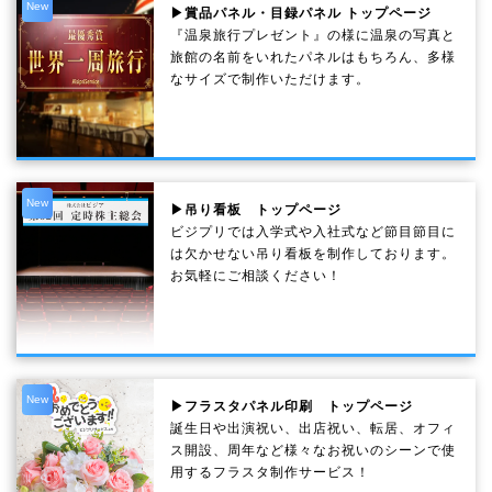
New
▶賞品パネル・目録パネル トップページ
『温泉旅行プレゼント』の様に温泉の写真と
旅館の名前をいれたパネルはもちろん、多様
なサイズで制作いただけます。
New
▶吊り看板 トップページ
ビジプリでは入学式や入社式など節目節目に
は欠かせない吊り看板を制作しております。
お気軽にご相談ください！
New
▶フラスタパネル印刷 トップページ
誕生日や出演祝い、出店祝い、転居、オフィ
ス開設、周年など様々なお祝いのシーンで使
用するフラスタ制作サービス！