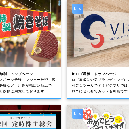
New
印刷 トップページ
▶ロゴ看板 トップページ
スポーツ分野、レジャー分野、広
ロゴ看板は企業ブランディングに
分野など、用途が幅広い商品で
可欠なツールです！ビジプリでは
も多数ご用意しております。
ロゴに合わせてカットも可能です
New