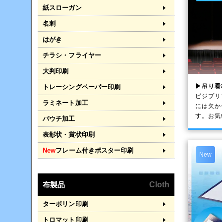
紙スローガン
名刺
はがき
チラシ・フライヤー
大判印刷
▶吊り看
トレーシングペーパー印刷
ビジプリ
ラミネート加工
には欠か
す。お気
パウチ加工
表彰状・賞状印刷
New
フレーム付きポスター印刷
New
布製品
Cloth
ターポリン印刷
トロマット印刷