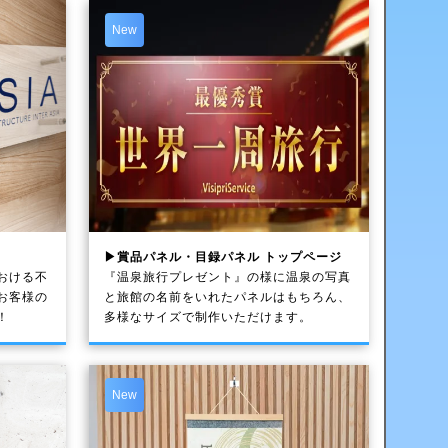
New
▶賞品パネル・目録パネル トップページ
おける不
『温泉旅行プレゼント』の様に温泉の写真
お客様の
と旅館の名前をいれたパネルはもちろん、
！
多様なサイズで制作いただけます。
New