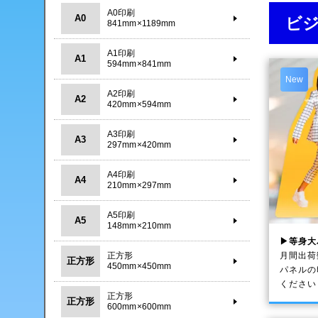
A0印刷
A0
ビ
841mm×1189mm
A1印刷
A1
594mm×841mm
New
A2印刷
A2
420mm×594mm
A3印刷
A3
297mm×420mm
A4印刷
A4
210mm×297mm
A5印刷
A5
148mm×210mm
▶等身大
月間出荷
正方形
正方形
450mm×450mm
パネルの
ください
正方形
正方形
600mm×600mm