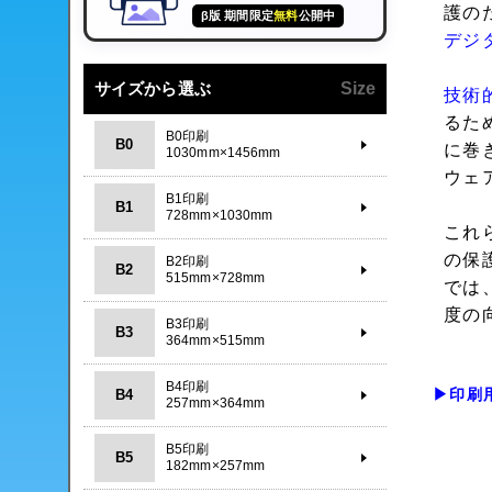
護の
β版 期間限定
無料
公開中
デジ
サイズから選ぶ
Size
技術
るた
B0印刷
B0
に巻
1030mm×1456mm
ウェ
B1印刷
B1
728mm×1030mm
これ
の保
B2印刷
B2
515mm×728mm
では
度の
B3印刷
B3
364mm×515mm
B4印刷
▶印刷
B4
257mm×364mm
B5印刷
B5
182mm×257mm