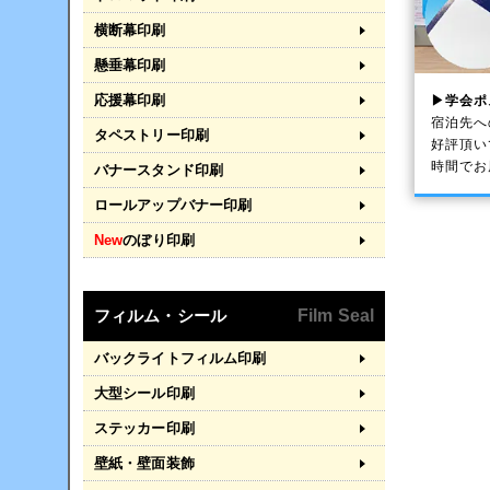
横断幕印刷
懸垂幕印刷
応援幕印刷
▶学会ポ
宿泊先へ
タペストリー印刷
好評頂い
時間でお
バナースタンド印刷
ロールアップバナー印刷
New
のぼり印刷
フィルム・シール
Film Seal
バックライトフィルム印刷
大型シール印刷
ステッカー印刷
壁紙・壁面装飾