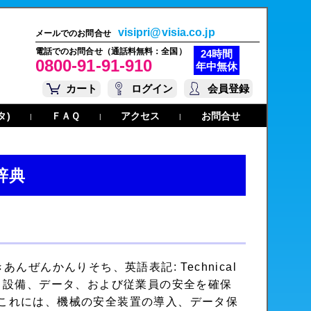
visipri@visia.co.jp
メールでのお問合せ
電話でのお問合せ（通話料無料：全国）
24時間
0800-91-91-910
年中無休
カート
ログイン
会員登録
タ)
ＦＡＱ
アクセス
お問合せ
|
|
|
辞典
あんぜんかんりそち、英語表記: Technical
機械、設備、データ、および従業員の安全を確保
これには、機械の安全装置の導入、データ保