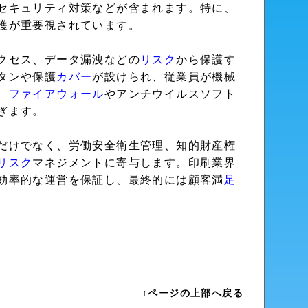
セキュリティ対策などが含まれます。特に、
護が重要視されています。
クセス、データ漏洩などの
リスク
から保護す
タンや保護
カバー
が設けられ、従業員が機械
、
ファイアウォール
やアンチウイルスソフト
ぎます。
だけでなく、労働安全衛生管理、知的財産権
リスク
マネジメントに寄与します。印刷業界
効率的な運営を保証し、最終的には顧客満
足
↑ページの上部へ戻る