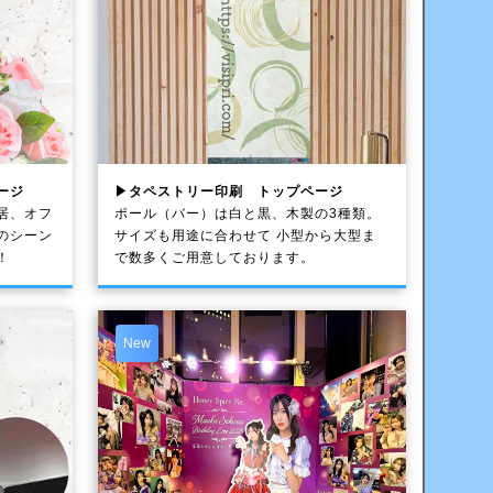
ージ
▶タペストリー印刷 トップページ
居、オフ
ポール（バー）は白と黒、木製の3種類。
のシーン
サイズも用途に合わせて 小型から大型ま
！
で数多くご用意しております。
New