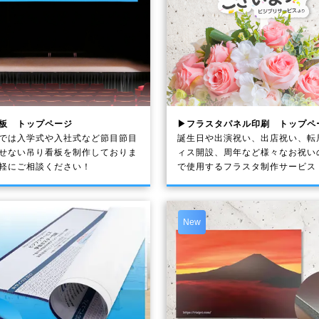
板 トップページ
▶フラスタパネル印刷 トップペ
では入学式や入社式など節目節目
誕生日や出演祝い、出店祝い、転
せない吊り看板を制作しておりま
ィス開設、周年など様々なお祝い
軽にご相談ください！
で使用するフラスタ制作サービス
New