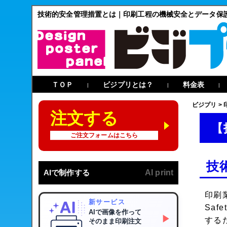
技術的安全管理措置とは｜印刷工程の機械安全とデータ保
ＴＯＰ
ビジプリとは？
料金表
|
|
|
ビジプリ
>
注文する
【
ご注文フォームはこちら
技
AIで制作する
AI print
印刷
新サービス
Safe
AIで画像を作って
▶
する
そのまま印刷注文