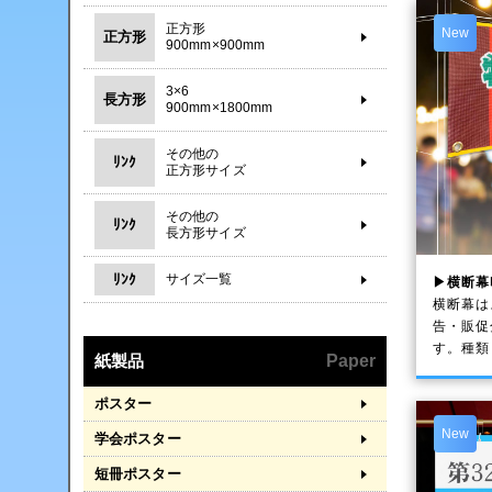
正方形
New
正方形
900mm×900mm
3×6
長方形
900mm×1800mm
その他の
ﾘﾝｸ
正方形サイズ
その他の
ﾘﾝｸ
長方形サイズ
ﾘﾝｸ
サイズ一覧
▶横断幕
横断幕は
告・販促
す。種類
紙製品
Paper
ポスター
New
学会ポスター
短冊ポスター