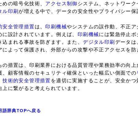
ための暗号化技術、
アクセス制御
システム、ネットワーク
タル印刷
が増える中で、データの安全性やプライバシー保
的安全管理措置
は、
印刷機械
やシステムの誤作動、不正ア
めに設計されています。例えば、
印刷機械
には緊急停止ボ
き込まれる事故を防ぎます。また、
デジタル印刷
データは
アによって保護され、外部からの攻撃や不正アクセスを防
らの措置は、印刷業界における品質管理や業務効率の向上
護、顧客情報のセキュリティ確保といった幅広い側面での
、
技術的安全管理措置
を適切に実施することが、安全かつ
向上に繋がると考えられています。
用語辞典TOPへ戻る