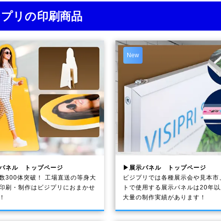
ジプリの印刷商品
New
パネル トップページ
▶展示パネル トップページ
数300体突破！ 工場直送の等身大
ビジプリでは各種展示会や見本市
印刷・制作は
ビジプリ
におまかせ
トで使用する展示パネルは20年
！
大量の制作実績があります！