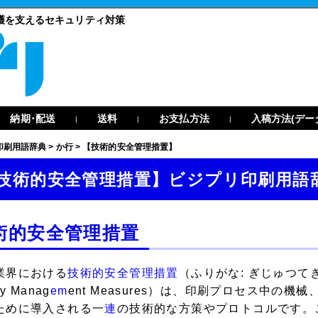
護を支えるセキュリティ対策
納期･配送
送料
お支払方法
入稿方法(デー
|
|
|
印刷用語辞典
>
か行
>
【技術的安全管理措置】
技術的安全管理措置】ビジプリ印刷用語
術的安全管理措置
業界における
技術的安全管理措置
（ふりがな: ぎじゅつてき
ty Manag
em
ent Measures）は、印刷プロセス中の
ために導入される一
連
の技術的な方策やプロトコルです。