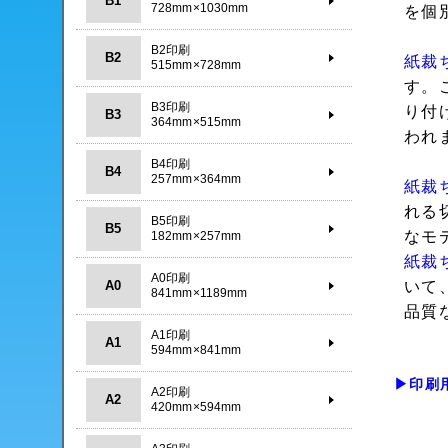
B1
728mm×1030mm
を個
B2印刷
B2
紙裁
515mm×728mm
す。
B3印刷
り付
B3
364mm×515mm
われ
B4印刷
B4
257mm×364mm
紙裁
れる
B5印刷
B5
なモ
182mm×257mm
紙裁
A0印刷
A0
いて
841mm×1189mm
品質
A1印刷
A1
594mm×841mm
▶印刷
A2印刷
A2
420mm×594mm