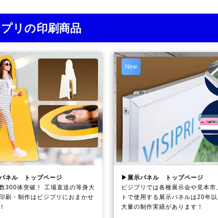
ジプリの印刷商品
New
パネル トップページ
▶展示パネル トップページ
数300体突破！ 工場直送の等身大
ビジプリでは各種展示会や見本市
印刷・制作は
ビジプリ
におまかせ
トで使用する展示パネルは20年
！
大量の制作実績があります！