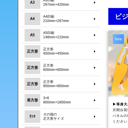
A3印刷
A3
297mm×420mm
ビ
A4印刷
A4
210mm×297mm
A5印刷
A5
148mm×210mm
New
正方形
正方形
450mm×450mm
正方形
正方形
600mm×600mm
正方形
正方形
900mm×900mm
3×6
長方形
900mm×1800mm
▶等身大
月間出荷
その他の
パネルの
ﾘﾝｸ
正方形サイズ
ください