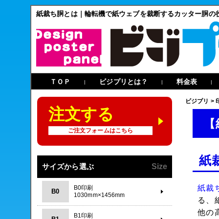
紙裁ち胴とは｜輪転機で紙ウェブを裁断するカッター胴の
ＴＯＰ
ビジプリとは？
料金表
|
|
|
ビジプリ
>
注文する
【
ご注文フォームはこちら
紙
サイズから選ぶ
Size
紙裁
B0印刷
B0
1030mm×1456mm
る、
他の
B1印刷