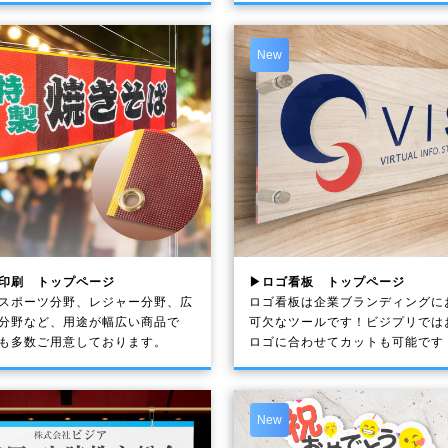
New
印刷 トップページ
▶ロゴ看板 トップページ
スポーツ分野、レジャー分野、広
ロゴ看板は企業ブランディングに
分野など、用途が幅広い商品で
可欠なツールです！ビジプリでは
も多数ご用意しております。
ロゴに合わせてカットも可能です
New