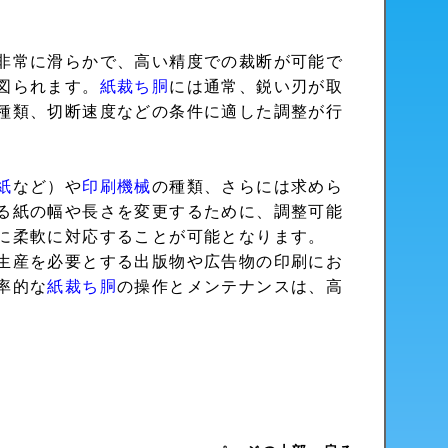
非常に滑らかで、高い精度での裁断が可能で
図られます。
紙裁ち胴
には通常、鋭い刃が取
種類、切断速度などの条件に適した調整が行
紙
など）や
印刷機械
の種類、さらには求めら
る紙の幅や長さを変更するために、調整可能
に柔軟に対応することが可能となります。
生産を必要とする出版物や広告物の印刷にお
率的な
紙裁ち胴
の操作とメンテナンスは、高