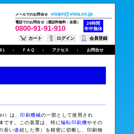
visipri@visia.co.jp
メールでのお問合せ
電話でのお問合せ（通話料無料：全国）
24時間
0800-91-91-910
年中無休
カート
ログイン
会員登録
タ)
ＦＡＱ
アクセス
お問合せ
|
|
|
nder）は、
印刷機械
の一部として使用され
体です。この装置は、特に
輪転印刷機
やその
の長い
連
続した帯）を精密に切断し、印刷物