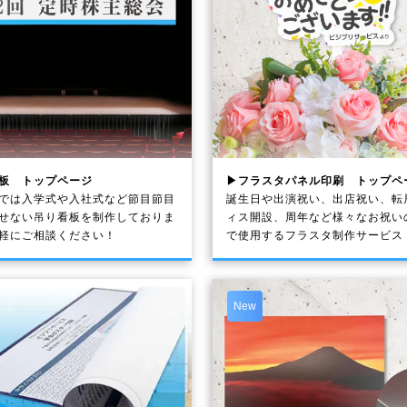
板 トップページ
▶フラスタパネル印刷 トップペ
では入学式や入社式など節目節目
誕生日や出演祝い、出店祝い、転
せない吊り看板を制作しておりま
ィス開設、周年など様々なお祝い
軽にご相談ください！
で使用するフラスタ制作サービス
New