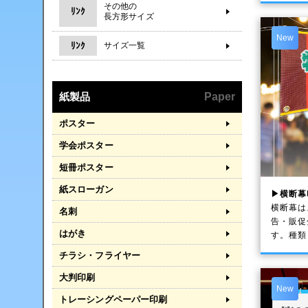
その他の
ﾘﾝｸ
長方形サイズ
New
ﾘﾝｸ
サイズ一覧
紙製品
Paper
ポスター
学会ポスター
短冊ポスター
紙スローガン
▶横断幕
横断幕は
名刺
告・販促
はがき
す。種類
チラシ・フライヤー
大判印刷
New
トレーシングペーパー印刷