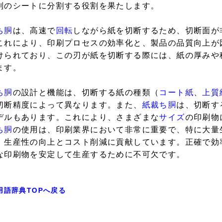
別のシートに分割する役割を果たします。
ち胴
は、高速で
回転
しながら紙を切断するため、切断面が
これにより、印刷プロセスの効率化と、製品の品質向上が
けられており、この刃が紙を切断する際には、紙の厚みや
ます。
ち胴
の設計と機能は、切断する紙の種類（
コート紙
、
上質
切断精度によって異なります。また、
紙裁ち胴
は、切断す
デルもあります。これにより、さまざまな
サイズ
の印刷物
ち胴
の使用は、印刷業界において非常に重要で、特に大量
、生産性の向上とコスト削減に貢献しています。正確で効
な印刷物を安定して生産するために不可欠です。
用語辞典TOPへ戻る