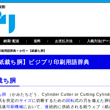
役割
納期･配送
送料
お支払方法
入稿方法(デー
|
|
|
印刷用語辞典
>
か行
>
【紙裁ち胴】
紙裁ち胴】ビジプリ印刷用語辞典
裁ち胴
ち胴
（かみたちどう、Cylinder Cutter or Cutting Cyli
紙を所定の
サイズ
に切断するための
回転
式の刃を備えた胴
高速
印刷機械
において、
連
続的に供給される紙ウェブ（紙