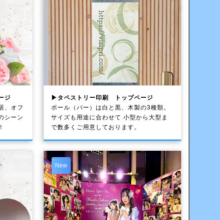
ージ
▶タペストリー印刷 トップページ
居、オフ
ポール（バー）は白と黒、木製の3種類。
のシーン
サイズも用途に合わせて 小型から大型ま
！
で数多くご用意しております。
New