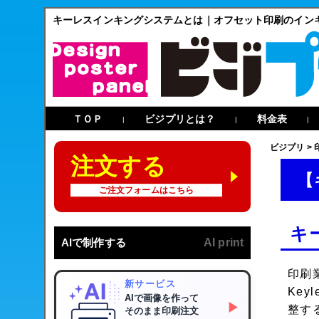
キーレスインキングシステムとは｜オフセット印刷のイン
ＴＯＰ
ビジプリとは？
料金表
|
|
|
ビジプリ
>
注文する
【
ご注文フォームはこちら
キ
AIで制作する
AI print
印刷
新サービス
Keyle
AIで画像を作って
▶
整す
そのまま印刷注文