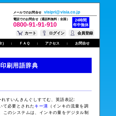
visipri@visia.co.jp
メールでのお問合せ
電話でのお問合せ（通話料無料：全国）
24時間
0800-91-91-910
年中無休
カート
ログイン
会員登録
タ)
ＦＡＱ
アクセス
お問合せ
|
|
|
印刷用語辞典
きーれすいんきんぐしすてむ、英語表記:
いて必要とされた
キー溝
（インキの流量を調
。このシステムは、インキの量をデジタル制