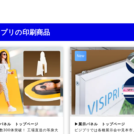
ジプリの印刷商品
New
パネル トップページ
▶展示パネル トップページ
数300体突破！ 工場直送の等身大
ビジプリでは各種展示会や見本市