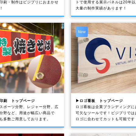
印刷・制作は
ビジプリ
におまかせ
トで使用する展示パネルは20年
！
大量の制作実績があります！
New
印刷 トップページ
▶ロゴ看板 トップページ
スポーツ分野、レジャー分野、広
ロゴ看板は企業ブランディングに
分野など、用途が幅広い商品で
可欠なツールです！ビジプリでは
も多数ご用意しております。
ロゴに合わせてカットも可能です