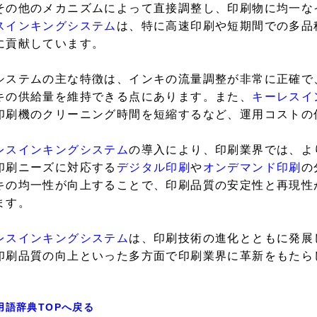
その他のメカニズムによって直接調整し、印刷物に均一な
スインキングシステム
は、特に高速印刷や短期間での多品
に貢献しています。
システムの主な特徴は、インキの流量調整が非常に正確で
キの供給量を維持できる点にあります。また、
キーレスイ
印刷機のクリーニング時間を短縮するなど、運用コストの
レスインキングシステム
の導入により、印刷業界では、よ
印刷ニーズに対応する
デジタル印刷
や
オンデマンド印刷
の
キの均一性が向上することで、印刷品質の安定性と再現性
ます。
レスインキングシステム
は、印刷技術の進化とともに発展
印刷品質の向上といった多方面で印刷業界に革新をもたら
用語辞典TOPへ戻る