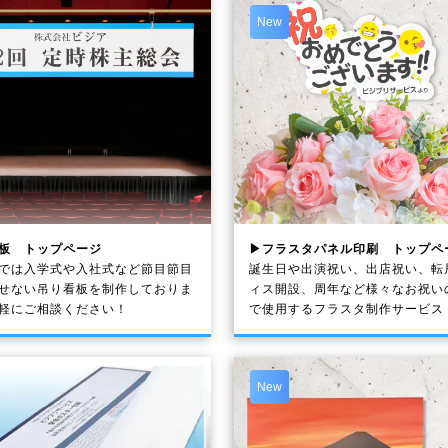
New
板 トップページ
▶フラスタパネル印刷 トップペ
では入学式や入社式など節目節目
誕生日や出演祝い、出店祝い、転
せない吊り看板を制作しておりま
ィス開設、周年など様々なお祝い
軽にご相談ください！
で使用するフラスタ制作サービス
New