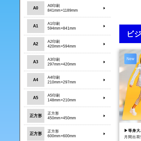
A0印刷
A0
841mm×1189mm
A1印刷
A1
594mm×841mm
ビ
A2印刷
A2
420mm×594mm
New
A3印刷
A3
297mm×420mm
A4印刷
A4
210mm×297mm
A5印刷
A5
148mm×210mm
正方形
正方形
450mm×450mm
▶等身大
正方形
正方形
600mm×600mm
月間出荷