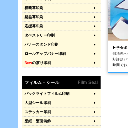
横断幕印刷
懸垂幕印刷
応援幕印刷
タペストリー印刷
バナースタンド印刷
▶学会ポ
宿泊先へ
ロールアップバナー印刷
好評頂い
New
のぼり印刷
時間でお
フィルム・シール
Film Seal
バックライトフィルム印刷
大型シール印刷
ステッカー印刷
壁紙・壁面装飾