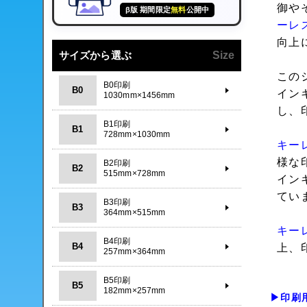
御や
β版 期間限定
無料
公開中
ーレ
向上
サイズから選ぶ
Size
この
B0印刷
B0
イン
1030mm×1456mm
し、
B1印刷
B1
728mm×1030mm
キー
様な
B2印刷
B2
515mm×728mm
イン
てい
B3印刷
B3
364mm×515mm
キー
B4印刷
B4
上、
257mm×364mm
B5印刷
B5
182mm×257mm
▶印刷