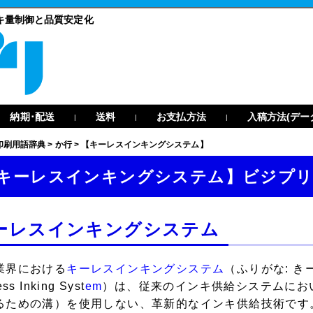
キ量制御と品質安定化
納期･配送
送料
お支払方法
入稿方法(デー
|
|
|
印刷用語辞典
>
か行
>
【キーレスインキングシステム】
キーレスインキングシステム】ビジプリ
ーレスインキングシステム
業界における
キーレスインキングシステム
（ふりがな: 
ss Inking Syst
em
）は、従来のインキ供給システムにお
るための溝）を使用しない、革新的なインキ供給技術です