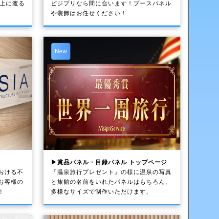
以上に渡る
ビジプリなら間に合います！ブースパネル
や装飾はお任せください！
New
▶賞品パネル・目録パネル トップページ
おける不
『温泉旅行プレゼント』の様に温泉の写真
お客様の
と旅館の名前をいれたパネルはもちろん、
！
多様なサイズで制作いただけます。