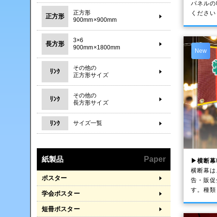
パネルの
正方形
ください
正方形
900mm×900mm
3×6
長方形
900mm×1800mm
New
その他の
ﾘﾝｸ
正方形サイズ
その他の
ﾘﾝｸ
長方形サイズ
ﾘﾝｸ
サイズ一覧
紙製品
Paper
▶横断幕
横断幕は
ポスター
告・販促
す。種類
学会ポスター
短冊ポスター