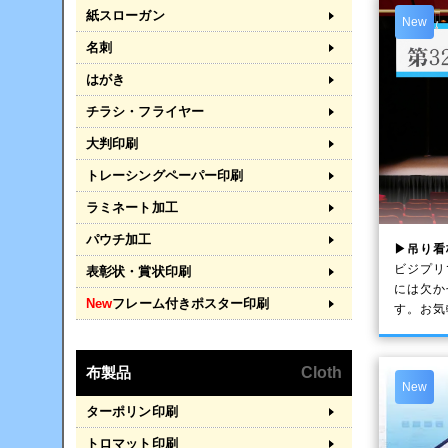
紙スローガン
New
名刺
はがき
チラシ・フライヤー
大判印刷
トレーシングペーパー印刷
ラミネート加工
パウチ加工
▶吊り看
ビジプリ
表彰状・賞状印刷
には欠か
New
フレーム付きポスター印刷
す。お気
布製品
Cloth
New
ターポリン印刷
トロマット印刷