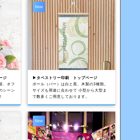
New
ージ
▶タペストリー印刷 トップページ
居、オフ
ポール（バー）は白と黒、木製の3種類。
のシーン
サイズも用途に合わせて 小型から大型ま
！
で数多くご用意しております。
New