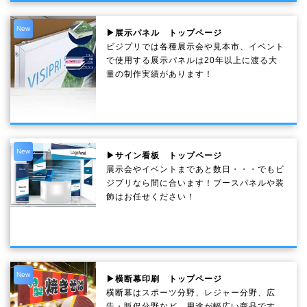
New
▶展示パネル トップページ
ビジプリでは各種展示会や見本市、イベント
で使用する展示パネルは20年以上に渡る大
量の制作実績があります！
New
▶サイン看板 トップページ
展示会やイベントまであと数日・・・でもビ
ジプリなら間に合います！ブースパネルや装
飾はお任せください！
New
▶横断幕印刷 トップページ
横断幕はスポーツ分野、レジャー分野、広
告・販促分野など、用途が幅広い商品です。