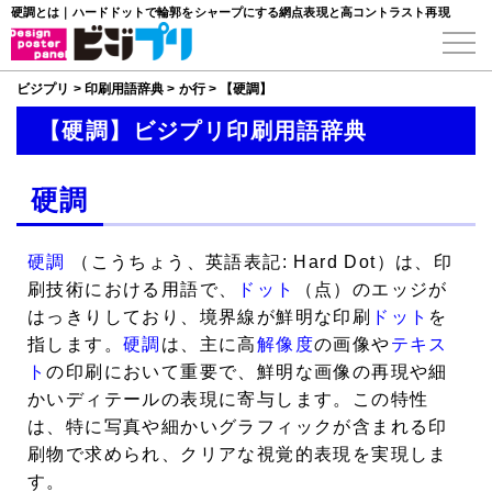
硬調とは｜ハードドットで輪郭をシャープにする網点表現と高コントラスト再現
ビジプリ
>
印刷用語辞典
>
か行
>
【硬調】
【硬調】ビジプリ印刷用語辞典
硬調
硬調
（こうちょう、英語表記: Hard Dot）は、印
刷技術における用語で、
ドット
（点）のエッジが
はっきりしており、境界線が鮮明な印刷
ドット
を
指します。
硬調
は、主に高
解像度
の画像や
テキス
ト
の印刷において重要で、鮮明な画像の再現や細
かいディテールの表現に寄与します。この特性
は、特に写真や細かいグラフィックが含まれる印
刷物で求められ、クリアな視覚的表現を実現しま
す。