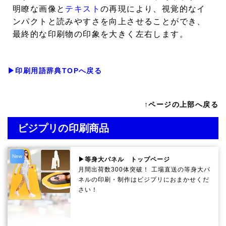
明瞭な画像と
テキスト
の再現により、視覚的なイ
ンパクトと読みやすさを向上させることができ、
最終的な印刷物の印象を大きく左右します。
▶印刷用語辞典TOPへ戻る
↑ページの上部へ戻る
ビジプリの印刷商品
New
▶等身大パネル トップページ
月間出荷数300体突破！ 工場直送の等身大パ
ネルの印刷・制作は
ビジプリ
におまかせくだ
さい！