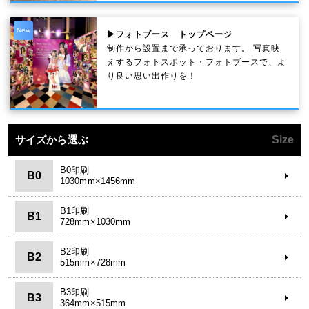
New
▶フォトブース トップページ
制作から設置まで承っております。 写真映
えするフォトスポット・フォトブースで、よ
り良い思い出作りを！
サイズから選ぶ
Size
B0印刷
B0
1030mm×1456mm
B1印刷
B1
728mm×1030mm
B2印刷
B2
515mm×728mm
B3印刷
B3
364mm×515mm