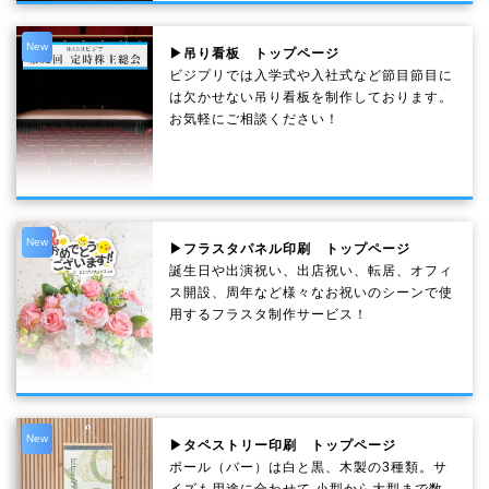
New
▶吊り看板 トップページ
ビジプリでは入学式や入社式など節目節目に
は欠かせない吊り看板を制作しております。
お気軽にご相談ください！
New
▶フラスタパネル印刷 トップページ
誕生日や出演祝い、出店祝い、転居、オフィ
ス開設、周年など様々なお祝いのシーンで使
用するフラスタ制作サービス！
New
▶タペストリー印刷 トップページ
ポール（バー）は白と黒、木製の3種類。サ
イズも用途に合わせて 小型から大型まで数