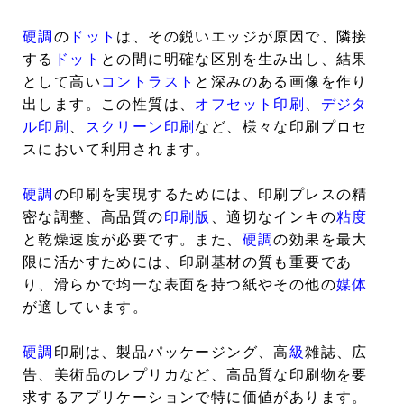
硬調
の
ドット
は、その鋭いエッジが原因で、隣接
する
ドット
との間に明確な区別を生み出し、結果
として高い
コントラスト
と深みのある画像を作り
出します。この性質は、
オフセット印刷
、
デジタ
ル印刷
、
スクリーン印刷
など、様々な印刷プロセ
スにおいて利用されます。
硬調
の印刷を実現するためには、印刷プレスの精
密な調整、高品質の
印刷版
、適切なインキの
粘度
と乾燥速度が必要です。また、
硬調
の効果を最大
限に活かすためには、印刷基材の質も重要であ
り、滑らかで均一な表面を持つ紙やその他の
媒体
が適しています。
硬調
印刷は、製品パッケージング、高
級
雑誌、広
告、美術品のレプリカなど、高品質な印刷物を要
求するアプリケーションで特に価値があります。