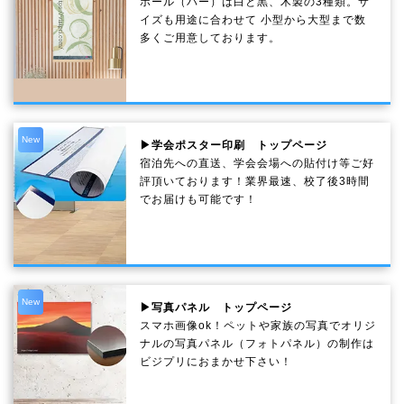
ポール（バー）は白と黒、木製の3種類。サ
イズも用途に合わせて 小型から大型まで数
多くご用意しております。
New
▶学会ポスター印刷 トップページ
宿泊先への直送、学会会場への貼付け等ご好
評頂いております！業界最速、校了後3時間
でお届けも可能です！
New
▶写真パネル トップページ
スマホ画像ok！ペットや家族の写真でオリジ
ナルの写真パネル（フォトパネル）の制作は
ビジプリにおまかせ下さい！