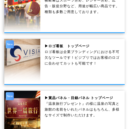
横断幕はスポーツ分野、レジャー分野、広
告・販促分野など、用途が幅広い商品です。
種類も多数ご用意しております。
New
▶ロゴ看板 トップページ
ロゴ看板は企業ブランディングにおける不可
欠なツールです！ビジプリではお客様のロゴ
に合わせてカットも可能です！
New
▶賞品パネル・目録パネル トップページ
『温泉旅行プレゼント』の様に温泉の写真と
旅館の名前をいれたパネルはもちろん、多様
なサイズで制作いただけます。