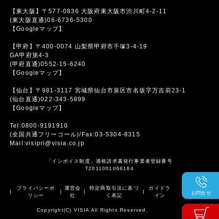
【東大阪】〒577-0836 大阪府東大阪市渋川町4-2-11
(東大阪直通)06-6736-5300
【Googleマップ】
【甲府】〒400-0074 山梨県甲府市千塚3-4-19
GA甲府第4-3
(甲府直通)0552-15-6240
【Googleマップ】
【仙台】〒981-3117 宮城県仙台市泉区市名坂字万吉前23-1
(仙台直通)022-343-5899
【Googleマップ】
Tel:0800-9191910
(全国共通フリーコール)/Fax:03-5304-8315
Mail:visipri@visia.co.jp
「インボイス制度」適格請求書発行事業者登録番号
T2011001066184
プライバシーポ
運営会
特定商取引法に基づ
ガイドラ
|
|
|
|
お問合せ
リシー
社
く表記
イン
Copyright(C) VISIA All Rights Reserved.