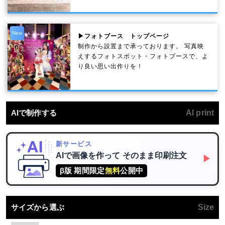
New
▶フォトブース トップページ
制作から設置まで承っております。 写真映
えするフォトスポット・フォトブースで、よ
り良い思い出作りを！
AIで制作する
AI print
新サービス
AIで画像を作って
そのまま印刷注文
▶
β版 期間限定
無料
公開中
サイズから選ぶ
Size