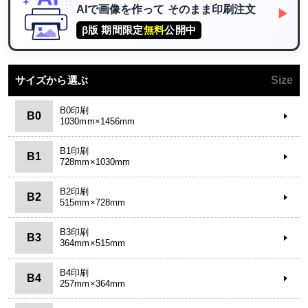
AIで画像を作って
そのまま印刷注文
▶
β版 期間限定
無料
公開中
サイズから選ぶ
Size
B0印刷
B0
1030mm×1456mm
B1印刷
B1
728mm×1030mm
B2印刷
B2
515mm×728mm
B3印刷
B3
364mm×515mm
B4印刷
B4
257mm×364mm