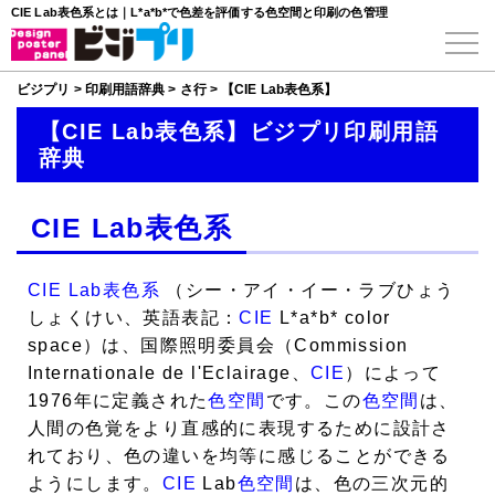
CIE Lab表色系とは｜L*a*b*で色差を評価する色空間と印刷の色管理
ビジプリ
>
印刷用語辞典
>
さ行
>
【CIE Lab表色系】
【CIE Lab表色系】ビジプリ印刷用語
辞典
CIE Lab表色系
CIE Lab表色系
（シー・アイ・イー・ラブひょう
しょくけい、英語表記：
CIE
L*a*b* color
space）は、国際照明委員会（Commission
Internationale de l'Eclairage、
CIE
）によって
1976年に定義された
色空間
です。この
色空間
は、
人間の色覚をより直感的に表現するために設計さ
れており、色の違いを均等に感じることができる
ようにします。
CIE
Lab
色空間
は、色の三次元的