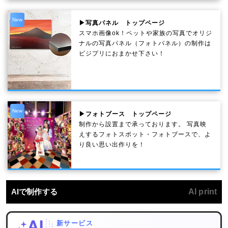
New
▶写真パネル トップページ
スマホ画像ok！ペットや家族の写真でオリジ
ナルの写真パネル（フォトパネル）の制作は
ビジプリにおまかせ下さい！
New
▶フォトブース トップページ
制作から設置まで承っております。 写真映
えするフォトスポット・フォトブースで、よ
り良い思い出作りを！
AIで制作する
AI print
新サービス