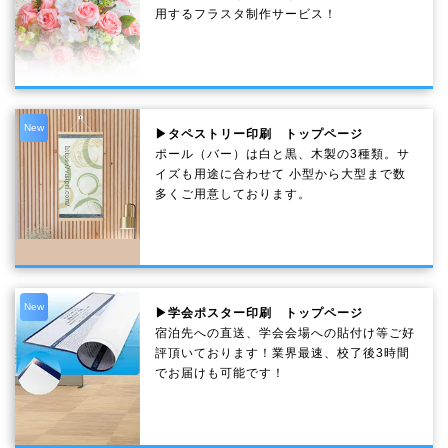
用するフラスタ制作サービス！
New
▶タペストリー印刷 トップページ
ポール（バー）は白と黒、木製の3種類。サ
イズも用途に合わせて 小型から大型まで数
多くご用意しております。
New
▶学会ポスター印刷 トップページ
宿泊先への直送、学会会場への貼付け等ご好
評頂いております！業界最速、校了後3時間
でお届けも可能です！