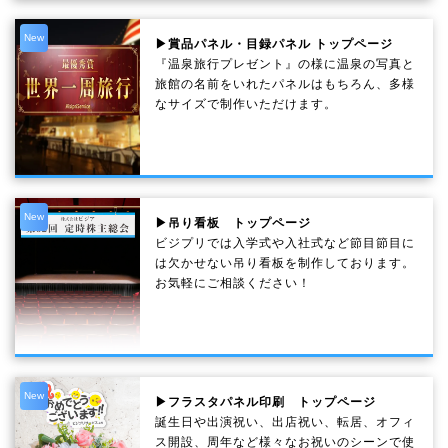
New
▶賞品パネル・目録パネル トップページ
『温泉旅行プレゼント』の様に温泉の写真と
旅館の名前をいれたパネルはもちろん、多様
なサイズで制作いただけます。
New
▶吊り看板 トップページ
ビジプリでは入学式や入社式など節目節目に
は欠かせない吊り看板を制作しております。
お気軽にご相談ください！
New
▶フラスタパネル印刷 トップページ
誕生日や出演祝い、出店祝い、転居、オフィ
ス開設、周年など様々なお祝いのシーンで使