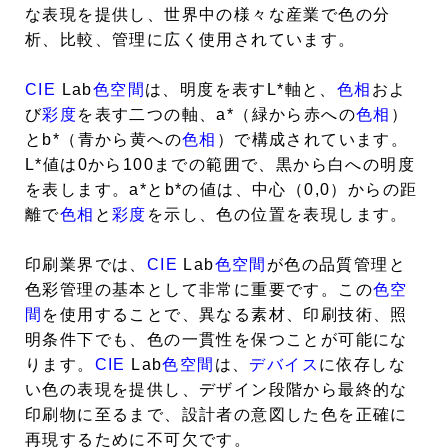
な表現を提供し、世界中の様々な産業で色の分
析、比較、管理に広く使用されています。
CIE
Lab
色空間
は、明度を表すL*軸と、
色相
およ
び
彩度
を表す二つの軸、a*（緑から赤への
色相
）
とb*（青から黄への
色相
）で構成されています。
L*値は0から100までの範囲で、黒から白への明度
を表します。a*とb*の値は、中心（0,0）からの距
離で
色相
と
彩度
を示し、色の位置を表現します。
印刷業界では、
CIE
Lab
色空間
が色の品質管理と
色彩管理の基本として非常に重要です。この
色空
間
を使用することで、異なる素材、印刷技術、照
明条件下でも、色の一貫性を保つことが可能にな
ります。
CIE
Lab
色空間
は、
デバイス
に依存しな
い色の表現を提供し、デザイン段階から最終的な
印刷物に至るまで、設計者の意図した色を正確に
再現するために不可欠です。