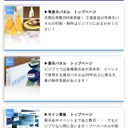
New
▶等身大パネル トップページ
月間出荷数300体突破！ 工場直送の等身大パ
ネルの印刷・制作は
ビジプリ
におまかせくだ
さい！
New
▶展示パネル トップページ
ビジプリでは各種展示会や見本市、イベント
で使用する展示パネルは20年以上に渡る大
量の制作実績があります！
New
▶サイン看板 トップページ
展示会やイベントまであと数日・・・でもビ
ジプリなら間に合います！ブースパネルや装